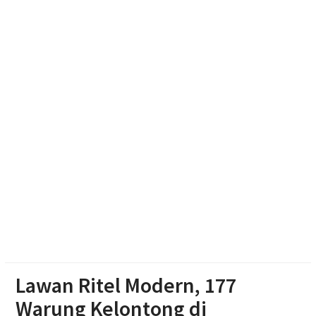
Aisyiyah Utamakan Persaudaraan
Pemprov Jateng Dorong Nasyiatul Aisyiyah Jadi
Mitra Pembangunan
Memasuki Abad Kedua, Nasyiatul Aisyiyah Perkuat
Gerakan Perempuan Muda
Muktamar ke-15 Nasyiatul Aisyiyah Resmi Dibuka di
Surakarta
Lawan Ritel Modern, 177
Warung Kelontong di