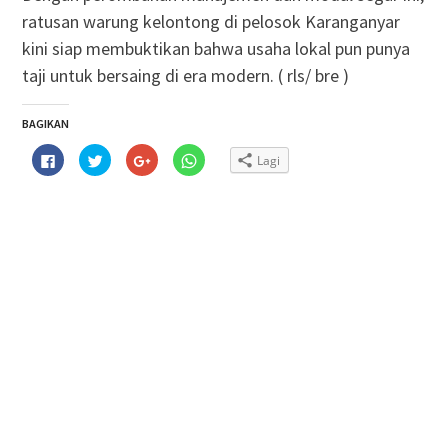
ratusan warung kelontong di pelosok Karanganyar
kini siap membuktikan bahwa usaha lokal pun punya
taji untuk bersaing di era modern. ( rls/ bre )
BAGIKAN
Klik
Klik
Klik
Klik
Lagi
untuk
untuk
untuk
untuk
membagikan
berbagi
berbagi
berbagi
di
pada
via
di
Facebook(Membuka
Twitter(Membuka
Google+
WhatsApp(Membuka
di
di
(Membuka
di
jendela
jendela
di
jendela
yang
yang
jendela
yang
baru)
baru)
yang
baru)
baru)