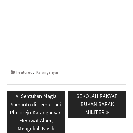
Featured
,
Karanganyar
Navigasi
Previous
Sentuhan Magis
Next
SEKOLAH RAKYAT
pos
post:
post:
BUKAN BARAK
Sumanto di Temu Tani
MILITER
Plosorejo Karanganyar:
Merawat Alam,
Mengubah Nasib