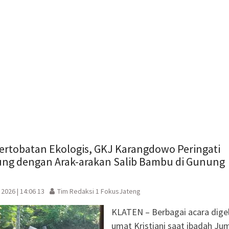
baru)
ertobatan Ekologis, GKJ Karangdowo Peringati
ng dengan Arak-arakan Salib Bambu di Gunung
 2026 | 14:06 13
Tim Redaksi 1 FokusJateng
KLATEN – Berbagai acara dige
umat Kristiani saat ibadah Ju