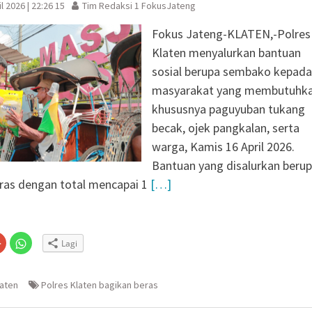
l 2026 | 22:26 15
Tim Redaksi 1 FokusJateng
Fokus Jateng-KLATEN,-Polres
Klaten menyalurkan bantuan
sosial berupa sembako kepada
masyarakat yang membutuhka
khususnya paguyuban tukang
becak, ojek pangkalan, serta
warga, Kamis 16 April 2026.
Bantuan yang disalurkan beru
ras dengan total mencapai 1
[…]
Klik
Klik
Lagi
untuk
untuk
n
gi
berbagi
berbagi
via
di
embuka
er(Membuka
Google+
WhatsApp(Membuka
(Membuka
di
laten
Polres Klaten bagikan beras
la
di
jendela
jendela
yang
yang
baru)