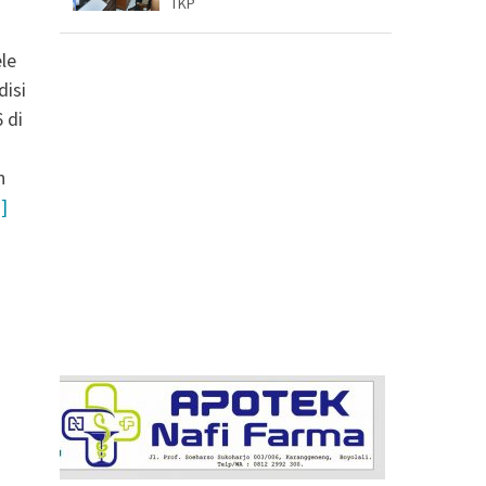
TKP
le
disi
 di
n
]