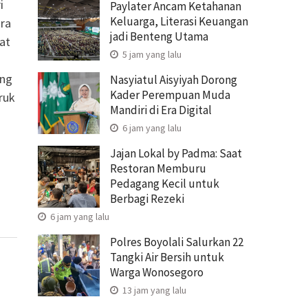
i
Paylater Ancam Ketahanan
Keluarga, Literasi Keuangan
ra
jadi Benteng Utama
at
5 jam yang lalu
ung
Nasyiatul Aisyiyah Dorong
Kader Perempuan Muda
ruk
Mandiri di Era Digital
6 jam yang lalu
Jajan Lokal by Padma: Saat
Restoran Memburu
Pedagang Kecil untuk
Berbagi Rezeki
6 jam yang lalu
Polres Boyolali Salurkan 22
Tangki Air Bersih untuk
Warga Wonosegoro
13 jam yang lalu