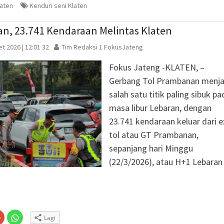
(Membuka
di
laten
Kenduri seni Klaten
la
di
jendela
jendela
yang
yang
baru)
baru)
an, 23.741 Kendaraan Melintas Klaten
t 2026 | 12:01 32
Tim Redaksi 1 FokusJateng
Fokus Jateng -KLATEN, –
Gerbang Tol Prambanan menja
salah satu titik paling sibuk pa
masa libur Lebaran, dengan
23.741 kendaraan keluar dari e
tol atau GT Prambanan,
sepanjang hari Minggu
(22/3/2026), atau H+1 Lebaran
Klik
Klik
Lagi
untuk
untuk