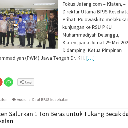
Fokus Jateng com – Klaten, –
Direktur Utama BPJS Kesehata
Prihati Pujowaskito melakuka
kunjungan ke RSU PKU
Muhammadiyah Delanggu,
Klaten, pada Jumat 29 Mei 20
Didampingi Ketua Pimpinan
ammadiyah (PWM) Jawa Tengah Dr. KH.
[…]
Klik
Klik
Lagi
untuk
untuk
n
gi
berbagi
berbagi
via
di
embuka
er(Membuka
Google+
WhatsApp(Membuka
(Membuka
di
laten
Audiensi Dirut BPJS kesehatan
la
di
jendela
jendela
yang
yang
baru)
baru)
aten Salurkan 1 Ton Beras untuk Tukang Becak d
kalan