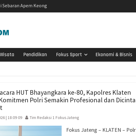
rtai Golkar Sragen
etum Bahlil Lahadalia
Anak Yatim
Sragen
atis untuk Madrasah,
Sudah Kami Hitung
Wisata
Pendidikan
Fokus Sport
Ekonomi & Bisnis
ngatkan Muktamar
yah Utamakan
ul Aisyiyah Pilih 13
e 2026-2030
acara HUT Bhayangkara ke-80, Kapolres Klaten
Ketahanan Keluarga,
Komitmen Polri Semakin Profesional dan Dicinta
an jadi Benteng Utama
t
ah Dorong Kader
andiri di Era Digital
026 | 18:09 09
Tim Redaksi 1 FokusJateng
adma: Saat Restoran
Fokus Jateng – KLATEN – Polr
ng Kecil untuk