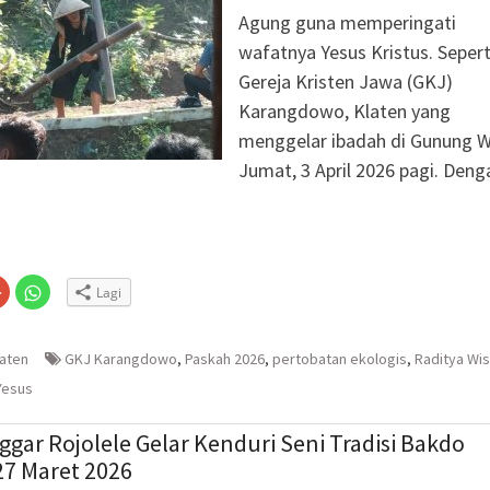
Agung guna memperingati
wafatnya Yesus Kristus. Sepert
Gereja Kristen Jawa (GKJ)
Karangdowo, Klaten yang
menggelar ibadah di Gunung Wij
Jumat, 3 April 2026 pagi. Deng
Klik
Klik
Lagi
untuk
untuk
n
gi
berbagi
berbagi
via
di
embuka
er(Membuka
Google+
WhatsApp(Membuka
(Membuka
di
laten
GKJ Karangdowo
,
Paskah 2026
,
pertobatan ekologis
,
Raditya Wi
la
di
jendela
jendela
yang
Yesus
yang
baru)
baru)
ggar Rojolele Gelar Kenduri Seni Tradisi Bakdo
27 Maret 2026