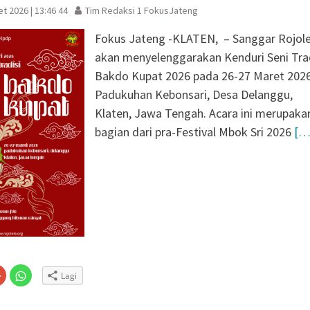
t 2026 | 13:46 44
Tim Redaksi 1 FokusJateng
Fokus Jateng -KLATEN, – Sanggar Rojole
akan menyelenggarakan Kenduri Seni Tra
Bakdo Kupat 2026 pada 26-27 Maret 2026
Padukuhan Kebonsari, Desa Delanggu,
Klaten, Jawa Tengah. Acara ini merupaka
bagian dari pra-Festival Mbok Sri 2026
[…
Klik
Klik
Lagi
untuk
untuk
n
gi
berbagi
berbagi
via
di
embuka
er(Membuka
Google+
WhatsApp(Membuka