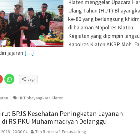
Klaten menggelar Upacara Har
Salurkan 22 Tangki Air
Ulang Tahun (HUT) Bhayangka
arga Wonosegoro
ke-80 yang berlangsung khidm
agen Selesaikan Kasus
di halaman Mapolres Klaten.
g Setengah Karung
Kegiatan yang dipimpin langs
ve Justice
Kapolres Klaten AKBP Moh. Fa
diri jajaran
[…]
Klik
Klik
Lagi
untuk
untuk
n
gi
berbagi
berbagi
via
di
embuka
er(Membuka
Google+
WhatsApp(Membuka
(Membuka
di
laten
HUT bhayangkara Klaten
la
di
jendela
jendela
yang
yang
baru)
baru)
Dirut BPJS Kesehatan Peningkatan Layanan
 di RS PKU Muhammadiyah Delanggu
 2026 | 20:30 04
Tim Redaksi 1 FokusJateng