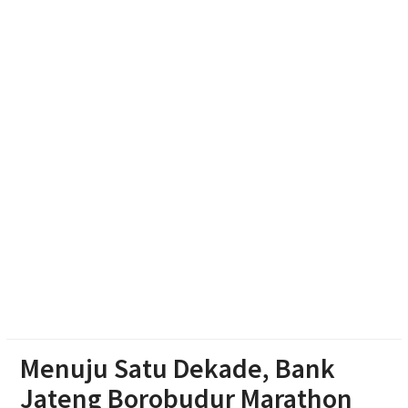
Literasi Anak Melalui Kegiatan Membaca, Bermain,
Berkarya, dan Bercerita
Polres Boyolali Salurkan 22 Tangki Air Bersih untuk
Warga Wonosegoro
Polsek Jenar Sragen Selesaikan Kasus Pencurian
Jagung Setengah Karung Secara Restorative
Justice
Menuju Satu Dekade, Bank
Jateng Borobudur Marathon