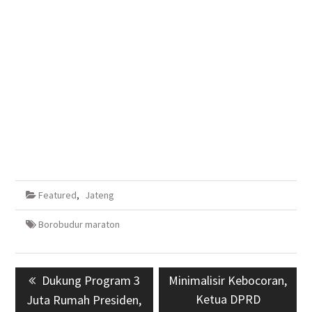
Featured
,
Jateng
Borobudur maraton
Navigasi
Previous
Dukung Program 3
Next
Minimalisir Kebocoran,
pos
post:
post:
Ketua DPRD
Juta Rumah Presiden,