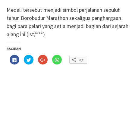
Medali tersebut menjadi simbol perjalanan sepuluh
tahun Borobudur Marathon sekaligus penghargaan
bagi para pelari yang setia menjadi bagian dari sejarah
ajang ini.(Ist/***)
BAGIKAN
Klik
Klik
Klik
Klik
Lagi
untuk
untuk
untuk
untuk
membagikan
berbagi
berbagi
berbagi
di
pada
via
di
Facebook(Membuka
Twitter(Membuka
Google+
WhatsApp(Membuka
di
di
(Membuka
di
jendela
jendela
di
jendela
yang
yang
jendela
yang
baru)
baru)
yang
baru)
baru)