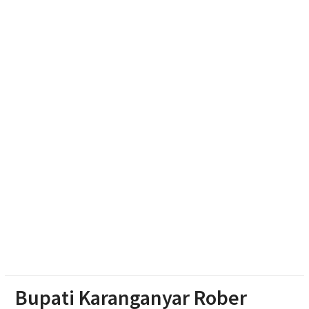
dan Bidik Status ‘Kota Pelajar’
NADI JKN, Solusi Menjaga Keaktifan Peserta JKN
Jelang Hari Pramuka ke-65, Kakwarnas Budi
Waseso Pimpin Ziarah Khidmat di Astana
Giribangun Karanganyar
Abimanyu, Bermodal Sewa Laptop Rp 50 Ribu Lolos
Ujian CBT Domisili Kampus UNY
Dukung Kota Berkelanjutan, IPB University Inisiasi
Kolaborasi Pengelolaan Rusa Timor di Surakarta
Bupati Karanganyar Rober