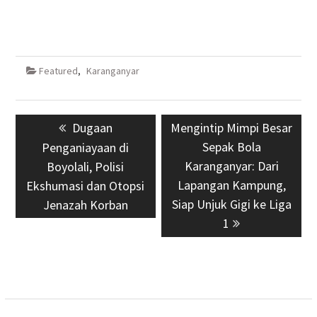
Featured
,
Karanganyar
Navigasi
Previous
Dugaan
Next
Mengintip Mimpi Besar
pos
post:
post:
Sepak Bola
Penganiayaan di
Karanganyar: Dari
Boyolali, Polisi
Lapangan Kampung,
Ekshumasi dan Otopsi
Siap Unjuk Gigi ke Liga
Jenazah Korban
1