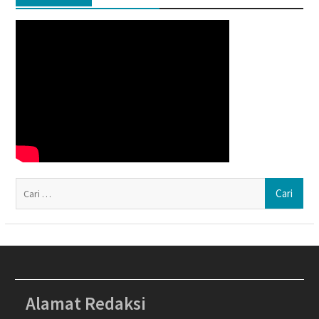
Ca
un
Alamat Redaksi