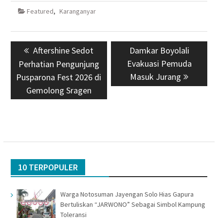
Featured
,
Karanganyar
Navigasi
Previous
Aftershine Sedot
Next
Damkar Boyolali
pos
post:
Evakuasi Pemuda
post:
Perhatian Pengunjung
Masuk Jurang
Pusparona Fest 2026 di
Gemolong Sragen
10 TERPOPULER
Warga Notosuman Jayengan Solo Hias Gapura
Bertuliskan “JARWONO” Sebagai Simbol Kampung
Toleransi