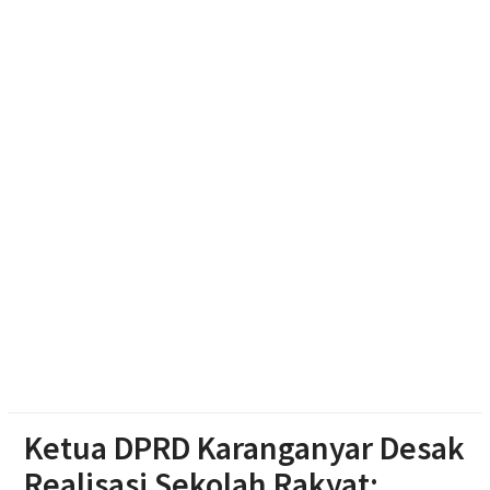
Haedar Nashir Ingatkan Muktamar Nasyiatul
Aisyiyah Utamakan Persaudaraan
Pemprov Jateng Dorong Nasyiatul Aisyiyah Jadi
Mitra Pembangunan
Memasuki Abad Kedua, Nasyiatul Aisyiyah Perkuat
Gerakan Perempuan Muda
Ketua DPRD Karanganyar Desak
Realisasi Sekolah Rakyat: