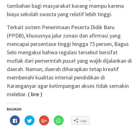
tambahan bagi masyarakat kurang mampu karena
biaya sekolah swasta yang relatif lebih tinggi.
Terkait sistem Penerimaan Peserta Didik Baru
(PPDB), khususnya jalur zonasi dan afirmasi yang
mencapai persentase tinggi hingga 75 persen, Bagus
Selo mengakui bahwa regulasi tersebut bersifat
mutlak dari pemerintah pusat yang wajib dijalankan di
daerah. Namun, daerah diharapkan tetap kreatif
membenahi kualitas internal pendidikan di
Karanganyar agar ketimpangan akses tidak semakin
melebar.
( bre )
BAGIKAN
Klik
Klik
Klik
Klik
Lagi
untuk
untuk
untuk
untuk
membagikan
berbagi
berbagi
berbagi
di
pada
via
di
Facebook(Membuka
Twitter(Membuka
Google+
WhatsApp(Membuka
di
di
(Membuka
di