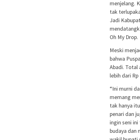
menjelang. K
tak terlupa
Jadi Kabupat
mendatangkan
Oh My Drop.
Meski menjad
bahwa Puspa
Abadi. Total
lebih dari Rp 
“Ini murni d
memang mende
tak hanya it
penari dan j
ingin seni in
budaya dan m
wakil bupati