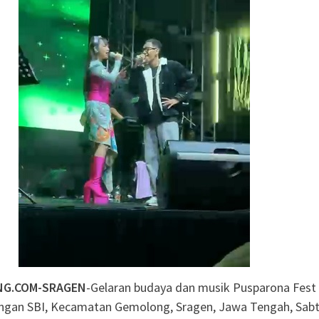
ah Dorong Kader
andiri di Era Digital
adma: Saat Restoran
ng Kecil untuk
Salurkan 22 Tangki Air
arga Wonosegoro
NG.COM-SRAGEN
-Gelaran budaya dan musik Pusparona Fest
angan SBI, Kecamatan Gemolong, Sragen, Jawa Tengah, Sab