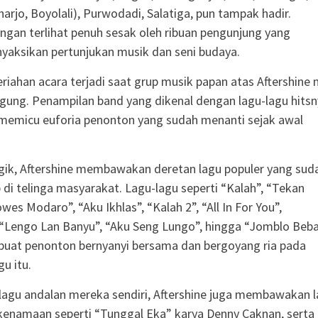
arjo, Boyolali), Purwodadi, Salatiga, pun tampak hadir.
ngan terlihat penuh sesak oleh ribuan pengunjung yang
yaksikan pertunjukan musik dan seni budaya.
iahan acara terjadi saat grup musik papan atas Aftershine 
gung. Penampilan band yang dikenal dengan lagu-lagu hits
 memicu euforia penonton yang sudah menanti sejak awal
gik, Aftershine membawakan deretan lagu populer yang sud
 di telinga masyarakat. Lagu-lagu seperti “Kalah”, “Tekan
es Modaro”, “Aku Ikhlas”, “Kalah 2”, “All In For You”,
“Lengo Lan Banyu”, “Aku Seng Lungo”, hingga “Jomblo Beb
uat penonton bernyanyi bersama dan bergoyang ria pada
u itu.
lagu andalan mereka sendiri, Aftershine juga membawakan 
 kenamaan seperti “Tunggal Eka” karya Denny Caknan, serta