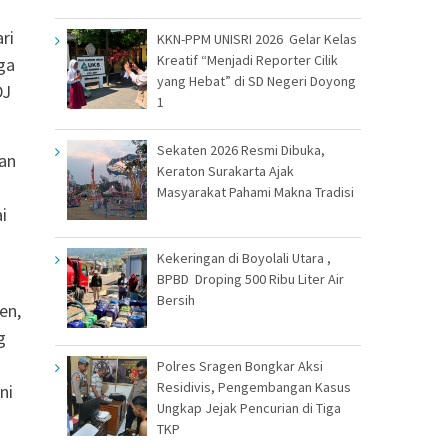
n
ri
KKN-PPM UNISRI 2026 Gelar Kelas
Kreatif “Menjadi Reporter Cilik
ga
yang Hebat” di SD Negeri Doyong
DJ
1
Sekaten 2026 Resmi Dibuka,
kan
Keraton Surakarta Ajak
Masyarakat Pahami Makna Tradisi
i
Kekeringan di Boyolali Utara ,
BPBD Droping 500 Ribu Liter Air
Bersih
en,
g
Polres Sragen Bongkar Aksi
Residivis, Pengembangan Kasus
ni
Ungkap Jejak Pencurian di Tiga
TKP