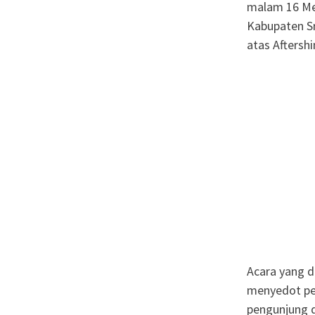
malam 16 Me
Kabupaten Sr
atas Aftershi
Acara yang d
menyedot per
pengunjung d