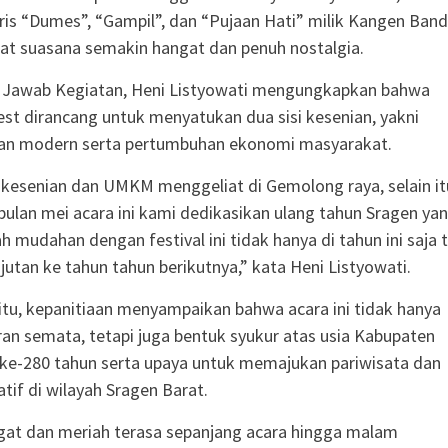
ris “Dumes”, “Gampil”, dan “Pujaan Hati” milik Kangen Band
t suasana semakin hangat dan penuh nostalgia.
Jawab Kegiatan, Heni Listyowati mengungkapkan bahwa
st dirancang untuk menyatukan dua sisi kesenian, yakni
 dan modern serta pertumbuhan ekonomi masyarakat.
a kesenian dan UMKM menggeliat di Gemolong raya, selain it
i bulan mei acara ini kami dedikasikan ulang tahun Sragen ya
 mudahan dengan festival ini tidak hanya di tahun ini saja t
njutan ke tahun tahun berikutnya,” kata Heni Listyowati.
itu, kepanitiaan menyampaikan bahwa acara ini tidak hanya
ran semata, tetapi juga bentuk syukur atas usia Kabupaten
ke-280 tahun serta upaya untuk memajukan pariwisata dan
tif di wilayah Sragen Barat.
gat dan meriah terasa sepanjang acara hingga malam