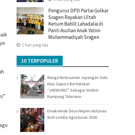
Pengurus DPD Partai Golkar
Sragen Rayakan Ultah
Ketum Bahlil Lahadalia di
Panti Asuhan Anak Yatim
naik
Muhammadiyah Sragen
nya
1 hari yang lalu
10 TERPOPULER
ah
Warga Notosuman Jayengan Solo
Hias Gapura Bertuliskan
“JARWONO” Sebagai Simbol
as”
Kampung Toleransi
Emak-emak Desa Nepen Antusias
Ikuti Lomba Agustusan 2026
lagu