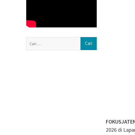
Nasyiatul Aisyiy
Perempuan Muda M
Jajan Lokal by P
Memburu Pedaga
Berbagi Rezeki
Polres Boyolali 
Cari
Bersih untuk W
untuk:
FOKUSJATE
2026 di Lap