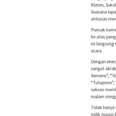
Klaten, Sukoh
Suasana lapa
antusias men
Puncak kemer
ke atas pang
ini langsung
acara.
Dengan ener
sangat akrab
Semene”, “Yow
“Tutupono”, 
sukses memb
malam mingg
Tidak hanya 
milik musisi