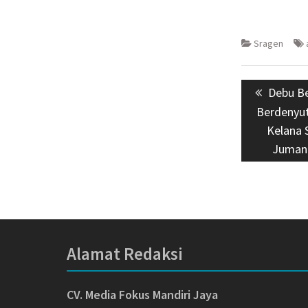
Sragen
Navigasi
Previou
Debu B
pos
post:
Berdenyut
Kelana 
Juman
Alamat Redaksi
CV. Media Fokus Mandiri Jaya