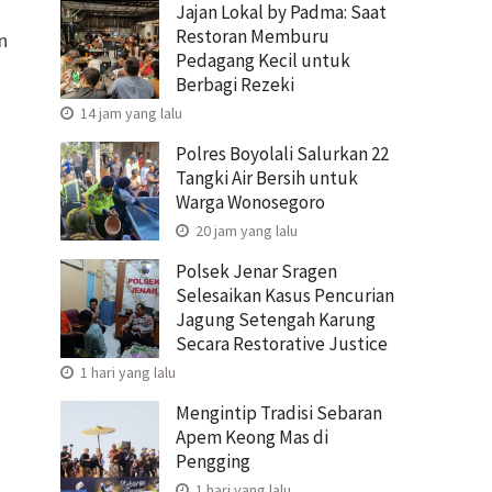
Jajan Lokal by Padma: Saat
Restoran Memburu
n
Pedagang Kecil untuk
Berbagi Rezeki
14 jam yang lalu
Polres Boyolali Salurkan 22
Tangki Air Bersih untuk
Warga Wonosegoro
20 jam yang lalu
Polsek Jenar Sragen
Selesaikan Kasus Pencurian
Jagung Setengah Karung
Secara Restorative Justice
1 hari yang lalu
Mengintip Tradisi Sebaran
Apem Keong Mas di
Pengging
1 hari yang lalu