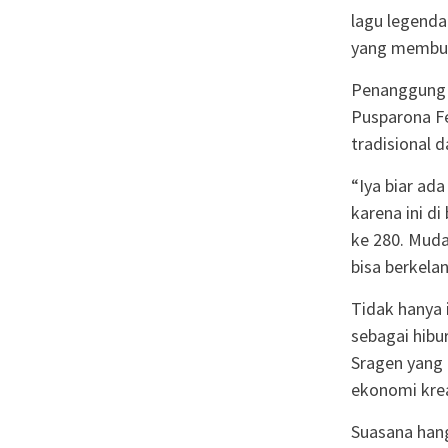
lagu legenda
yang membua
Penanggung 
Pusparona Fe
tradisional
“Iya biar ad
karena ini d
ke 280. Mudah
bisa berkela
Tidak hanya 
sebagai hibu
Sragen yang 
ekonomi krea
Suasana han