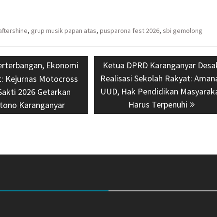
aftershine
,
grup musik papan atas
,
pusparona fest 2026
,
sbi gemolong
s
erterbangan, Ekonomi
Next
Ketua DPRD Karanganyar Desa
Realisasi Sekolah Rakyat: Aman
post:
: Kejurnas Motocross
UUD, Hak Pendidikan Masyarak
Sakti 2026 Getarkan
Harus Terpenuhi
tono Karanganyar