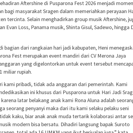
ehadiran Aftershine di Pusparona Fest 2026 menjadi mome
kan bagi masyarakat Sragen dalam memeriahkan perayaan Ha
en tercinta. Selain menghadirkan group musik Aftershine, ju
 Evan Loss, Panama musik, Shinta Gisul, Sadewo, hingga 
i bagian dari rangkaian hari jadi kabupaten, Heni menegas
rona Fest merupakan event mandiri dari CV Merona Jaya
 anggaran yang digelontorkan untuk event tersebut mencapa
1 miliar rupiah.
ari kami pribadi, tidak ada anggaran dari pemerintah. Kami
dikasikan ini khusus dari Pusparona untuk Hari Jadi Srag
u karena latar belakang anak kami Rona Aluna adalah seoran
uga seorang penyanyi maka dari itu kami selaku pelaku seni
i tidak kaku, biar anak anak muda tertarik kolaborasi antar se
usik modern bisa bersatu. Dihadiri langsung bapak Suroto
 sragen, total ada 16 UMKM yang ikut berjualan juga,” kata