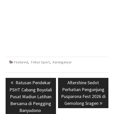
Featured
,
Fokus Sport
,
Karanganyar
Navigasi
Previous
Ratusan Pendekar
Next
Aftershine Sedot
pos
post:
Perhatian Pengunjung
post:
PSHT Cabang Boyolali
Pusparona Fest 2026 di
Pusat Madiun Latihan
Gemolong Sragen
Bersama di Pengging
Banyudono