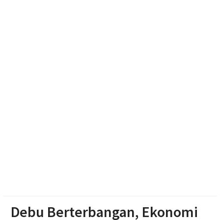
SD Negeri 1 Jerukan, Juwangi
Jateng-Kaltim Kolaborasi, Teken 19 Kerja Sama
Ekonomi Senilai Rp 20,2 Triliun
Abimanyu, Bermodal Sewa Laptop Rp 50 Ribu Lolos
Ujian CBT Domisili Kampus UNY
Dukung Kota Berkelanjutan, IPB University Inisiasi
Kolaborasi Pengelolaan Rusa Timor di Surakarta
Debu Berterbangan, Ekonomi