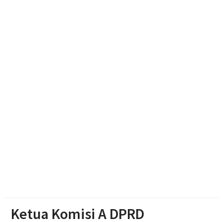
Paylater Ancam Ketahanan Keluarga, Literasi
Keuangan jadi Benteng Utama
Penutupan Muktamar ke-15 NA, Rektor UMS
Umumkan Siapkan Beasiswa bagi Kader Nasyiatul
Aisyiyah
Monica Subastia Terpilih Pimpin Nasyiatul Aisyiyah
2026-2030
Ketua Komisi A DPRD