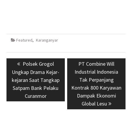
Featured
,
Karanganyar
Navigasi
Previous
Polsek Grogol
Next
PT Combine Will
pos
post:
Industrial Indonesia
post:
Ungkap Drama Kejar-
Tak Perpanjang
kejaran Saat Tangkap
Kontrak 800 Karyawan
Satpam Bank Pelaku
Dampak Ekonomi
Curanmor
Global Lesu