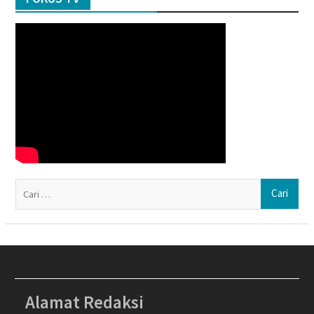
Ca
un
Alamat Redaksi