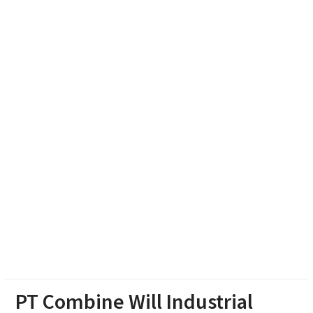
Waseso Pimpin Ziarah Khidmat di Astana
Giribangun Karanganyar
Peternak Solo Raya Protes Pakan Mahal, Aset Mulai
Jadi Korban
Dukung Kota Berkelanjutan, IPB University Inisiasi
Kolaborasi Pengelolaan Rusa Timor di Surakarta
Waspada Karhutla dan Kebakaran Rumah, Polres
Sragen Siagakan 479 Personel Hadapi Musim
Kemarau
PT Combine Will Industrial