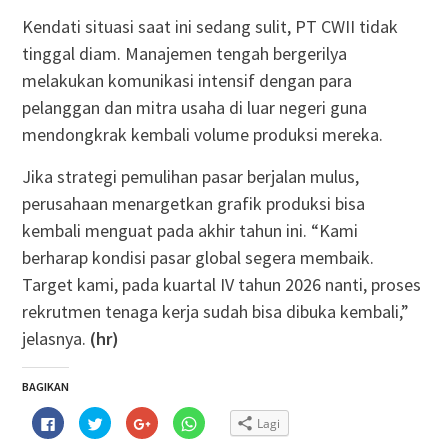
Kendati situasi saat ini sedang sulit, PT CWII tidak
tinggal diam. Manajemen tengah bergerilya
melakukan komunikasi intensif dengan para
pelanggan dan mitra usaha di luar negeri guna
mendongkrak kembali volume produksi mereka.
Jika strategi pemulihan pasar berjalan mulus,
perusahaan menargetkan grafik produksi bisa
kembali menguat pada akhir tahun ini. “Kami
berharap kondisi pasar global segera membaik.
Target kami, pada kuartal IV tahun 2026 nanti, proses
rekrutmen tenaga kerja sudah bisa dibuka kembali,”
jelasnya.
(hr)
BAGIKAN
Klik
Klik
Klik
Klik
Lagi
untuk
untuk
untuk
untuk
membagikan
berbagi
berbagi
berbagi