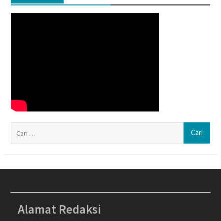
Ca
un
Alamat Redaksi