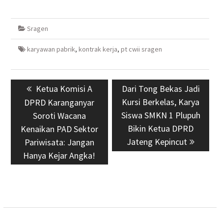
Sragen
karyawan pabrik
,
kontrak kerja
,
pt cwii sragen
Navigasi
Previous
Ketua Komisi A
Next
Dari Tong Bekas Jadi
pos
post:
post:
Kursi Berkelas, Karya
DPRD Karanganyar
Siswa SMKN 1 Plupuh
Soroti Wacana
Bikin Ketua DPRD
Kenaikan PAD Sektor
Jateng Kepincut
Pariwisata: Jangan
Hanya Kejar Angka!