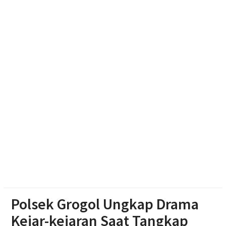
Warga Wonosegoro
Kasus Kebakaran di Boyolali Meningkat Saat Musim
Kemarau, Damkar Catat 28 Kejadian
Jelang Hut Ri, Ratusan Gapura di Surakarta Adu
Kreasi
Polsek Grogol Ungkap Drama
Kejar-kejaran Saat Tangkap