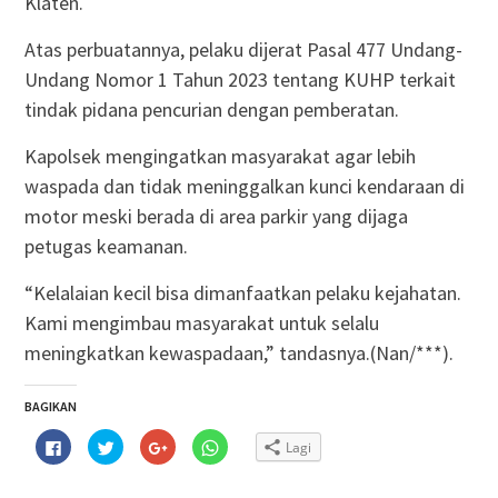
Klaten.
Atas perbuatannya, pelaku dijerat Pasal 477 Undang-
Undang Nomor 1 Tahun 2023 tentang KUHP terkait
tindak pidana pencurian dengan pemberatan.
Kapolsek mengingatkan masyarakat agar lebih
waspada dan tidak meninggalkan kunci kendaraan di
motor meski berada di area parkir yang dijaga
petugas keamanan.
“Kelalaian kecil bisa dimanfaatkan pelaku kejahatan.
Kami mengimbau masyarakat untuk selalu
meningkatkan kewaspadaan,” tandasnya.(Nan/***).
BAGIKAN
Klik
Klik
Klik
Klik
Lagi
untuk
untuk
untuk
untuk
membagikan
berbagi
berbagi
berbagi
di
pada
via
di
Facebook(Membuka
Twitter(Membuka
Google+
WhatsApp(Membuka