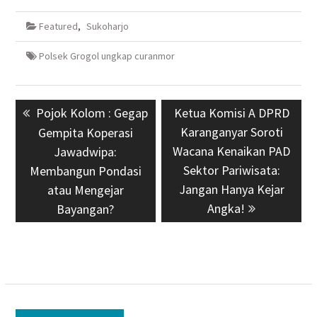
Featured
,
Sukoharjo
Polsek Grogol ungkap curanmor
Navigasi
Previous
Pojok Kolom : Gegap
Next
Ketua Komisi A DPRD
pos
post:
post:
Karanganyar Soroti
Gempita Koperasi
Wacana Kenaikan PAD
Jawadwipa:
Sektor Pariwisata:
Membangun Pondasi
Jangan Hanya Kejar
atau Mengejar
Angka!
Bayangan?