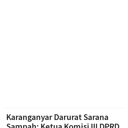
Diduga Karena Lapuk, Rumah Warga Sambi Roboh.
Bhabinkamtibmas Gotong Royong, Salurkan
Bantuan
Pilgub Jateng 2029, Pemprov Siapkan Dana
Cadangan Rp1,2 Triliun
Karanganyar Darurat Sarana
Sampah: Ketua Komisi III DPRD