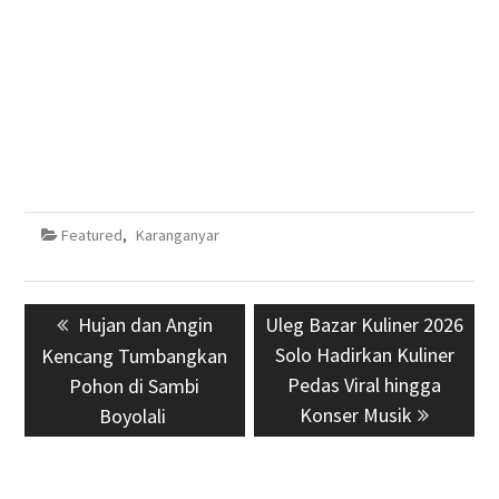
Featured
,
Karanganyar
Navigasi
Previous
Hujan dan Angin
Next
Uleg Bazar Kuliner 2026
pos
post:
post:
Solo Hadirkan Kuliner
Kencang Tumbangkan
Pedas Viral hingga
Pohon di Sambi
Konser Musik
Boyolali