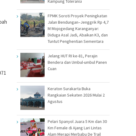
Kampung Toleransi
FPMK Soroti Proyek Peningkatan
pah
Jalan Bendungan–Jenggrik Rp 4,7
M Mojogedang Karanganyar:
Diduga Asal Jadi, Abaikan K3, dan
Tuntut Penghentian Sementara
Jelang HUT RI ke-81, Perajin
Bendera dan Umbul-umbul Panen
Cuan
071
Keraton Surakarta Buka
Rangkaian Sekaten 2026 Mulai 2
Agustus
a
Pelari Spanyol Juara 5 Km dan 30
Km Female di Ajang Lari Lintas
Alam Merapi Merbabu De Trail