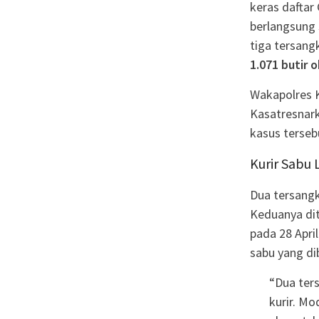
keras daftar
berlangsung
tiga tersang
1.071 butir 
Wakapolres 
Kasatresnar
kasus terseb
Kurir Sabu 
Dua tersangk
Keduanya di
pada 28 Apri
sabu yang di
“Dua ters
kurir. M