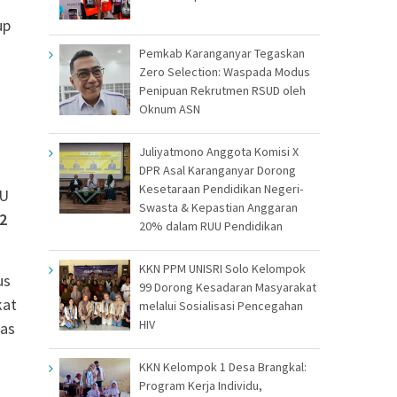
up
Pemkab Karanganyar Tegaskan
Zero Selection: Waspada Modus
Penipuan Rekrutmen RSUD oleh
Oknum ASN
Juliyatmono Anggota Komisi X
DPR Asal Karanganyar Dorong
Kesetaraan Pendidikan Negeri-
UU
Swasta & Kepastian Anggaran
2
20% dalam RUU Pendidikan
KKN PPM UNISRI Solo Kelompok
us
99 Dorong Kesadaran Masyarakat
kat
melalui Sosialisasi Pencegahan
HIV
tas
KKN Kelompok 1 Desa Brangkal:
Program Kerja Individu,