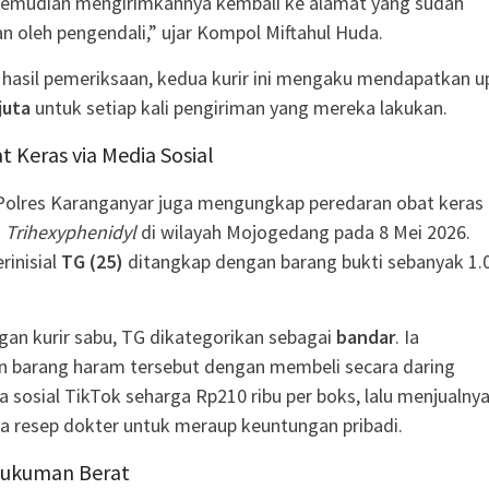
kemudian mengirimkannya kembali ke alamat yang sudah
n oleh pengendali,” ujar Kompol Miftahul Huda.
hasil pemeriksaan, kedua kurir ini mengaku mendapatkan u
juta
untuk setiap kali pengiriman yang mereka lakukan.
 Keras via Media Sosial
 Polres Karanganyar juga mengungkap peredaran obat keras
s
Trihexyphenidyl
di wilayah Mojogedang pada 8 Mei 2026.
rinisial
TG (25)
ditangkap dengan barang bukti sebanyak 1.
an kurir sabu, TG dikategorikan sebagai
bandar
. Ia
 barang haram tersebut dengan membeli secara daring
a sosial TikTok seharga Rp210 ribu per boks, lalu menjualny
a resep dokter untuk meraup keuntungan pribadi.
ukuman Berat