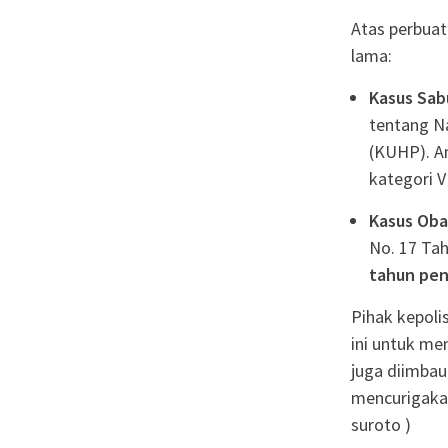
Atas perbuat
lama:
Kasus Sab
tentang Na
(KUHP). 
kategori V
Kasus Oba
No. 17 Ta
tahun pen
Pihak kepol
ini untuk me
juga diimbau
mencurigakan
suroto )