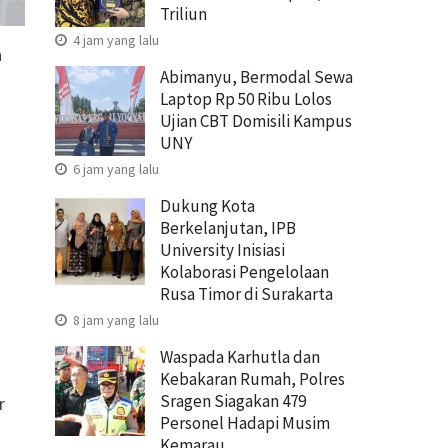
Triliun
4 jam yang lalu
n
Abimanyu, Bermodal Sewa
Laptop Rp 50 Ribu Lolos
Ujian CBT Domisili Kampus
UNY
6 jam yang lalu
Dukung Kota
Berkelanjutan, IPB
University Inisiasi
Kolaborasi Pengelolaan
Rusa Timor di Surakarta
8 jam yang lalu
Waspada Karhutla dan
Kebakaran Rumah, Polres
Sragen Siagakan 479
r
Personel Hadapi Musim
Kemarau