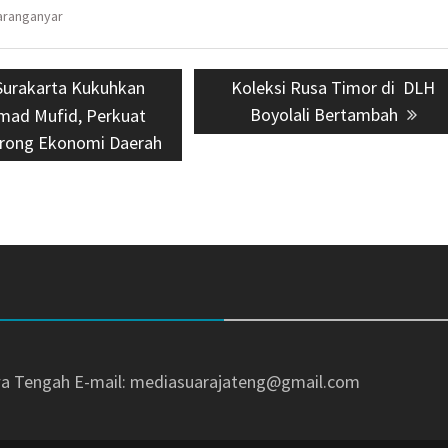
aranganyar
ous
Surakarta Kukuhkan
Next
Koleksi Rusa Timor di DLH
post:
Boyolali Bertambah
ad Mufid, Perkuat
orong Ekonomi Daerah
awa Tengah
E-mail: mediasuarajateng@gmail.com