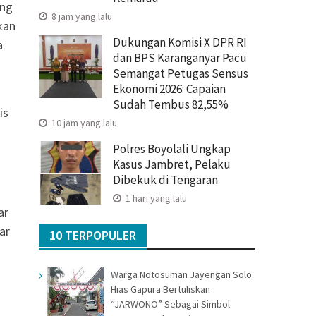
ang
8 jam yang lalu
kan
Dukungan Komisi X DPR RI
a
dan BPS Karanganyar Pacu
Semangat Petugas Sensus
Ekonomi 2026: Capaian
Sudah Tembus 82,55%
is
10 jam yang lalu
Polres Boyolali Ungkap
Kasus Jambret, Pelaku
Dibekuk di Tengaran
.
1 hari yang lalu
ar
ar
10 TERPOPULER
Warga Notosuman Jayengan Solo
Hias Gapura Bertuliskan
“JARWONO” Sebagai Simbol