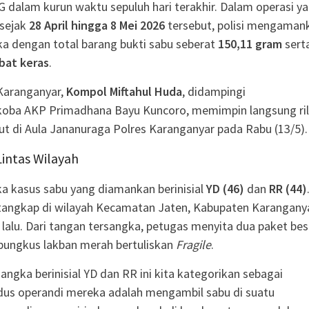
 G dalam kurun waktu sepuluh hari terakhir. Dalam operasi y
 sejak
28 April hingga 8 Mei 2026
tersebut, polisi mengaman
ka dengan total barang bukti sabu seberat
150,11 gram
sert
obat keras
.
Karanganyar,
Kompol Miftahul Huda
, didampingi
koba AKP Primadhana Bayu Kuncoro, memimpin langsung ril
ut di Aula Jananuraga Polres Karanganyar pada Rabu (13/5).
Lintas Wilayah
a kasus sabu yang diamankan berinisial
YD (46)
dan
RR (44)
tangkap di wilayah Kecamatan Jaten, Kabupaten Karangany
l lalu. Dari tangan tersangka, petugas menyita dua paket bes
bungkus lakban merah bertuliskan
Fragile
.
angka berinisial YD dan RR ini kita kategorikan sebagai
odus operandi mereka adalah mengambil sabu di suatu