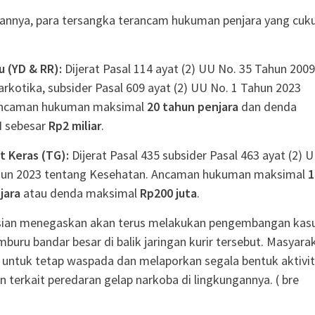
annya, para tersangka terancam hukuman penjara yang cuk
u (YD & RR):
Dijerat Pasal 114 ayat (2) UU No. 35 Tahun 2009
rkotika, subsider Pasal 609 ayat (2) UU No. 1 Tahun 2023
Ancaman hukuman maksimal
20 tahun penjara
dan denda
I sebesar
Rp2 miliar
.
t Keras (TG):
Dijerat Pasal 435 subsider Pasal 463 ayat (2) 
hun 2023 tentang Kesehatan. Ancaman hukuman maksimal
1
jara
atau denda maksimal
Rp200 juta
.
isian menegaskan akan terus melakukan pengembangan kas
mburu bandar besar di balik jaringan kurir tersebut. Masyara
 untuk tetap waspada dan melaporkan segala bentuk aktivi
 terkait peredaran gelap narkoba di lingkungannya. ( bre