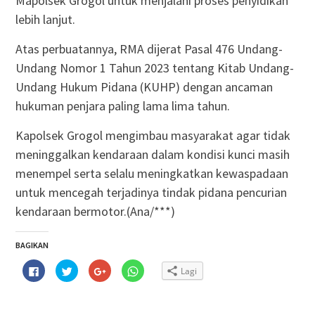
Mapolsek Grogol untuk menjalani proses penyidikan
lebih lanjut.
Atas perbuatannya, RMA dijerat Pasal 476 Undang-
Undang Nomor 1 Tahun 2023 tentang Kitab Undang-
Undang Hukum Pidana (KUHP) dengan ancaman
hukuman penjara paling lama lima tahun.
Kapolsek Grogol mengimbau masyarakat agar tidak
meninggalkan kendaraan dalam kondisi kunci masih
menempel serta selalu meningkatkan kewaspadaan
untuk mencegah terjadinya tindak pidana pencurian
kendaraan bermotor.(Ana/***)
BAGIKAN
Klik
Klik
Klik
Klik
Lagi
untuk
untuk
untuk
untuk
membagikan
berbagi
berbagi
berbagi
di
pada
via
di
Facebook(Membuka
Twitter(Membuka
Google+
WhatsApp(Membuka
di
di
(Membuka
di