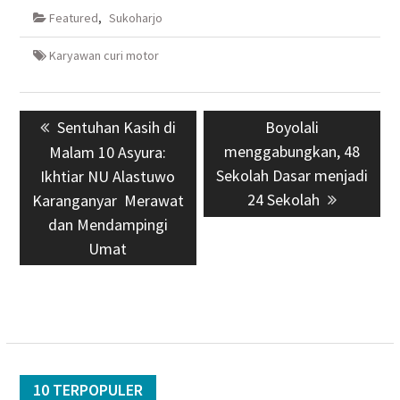
Featured
,
Sukoharjo
Karyawan curi motor
Navigasi
Previous
Sentuhan Kasih di
Next
Boyolali
pos
post:
menggabungkan, 48
post:
Malam 10 Asyura:
Sekolah Dasar menjadi
Ikhtiar NU Alastuwo
24 Sekolah
Karanganyar Merawat
dan Mendampingi
Umat
10 TERPOPULER