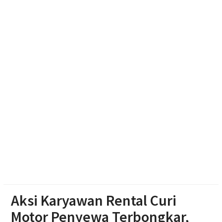
Pembuatan Google Maps bagi UMKM
Rumah Warga Kemusu Hangus Terbakar, Polisi
Lakukan Penyelidikan
Polres Boyolali Ungkap Kasus Jambret, Pelaku
Dibekuk di Tengaran
Patroli Medsos Jadi Instruksi Kapolres Sragen,
Bhabinkamtibmas Diminta Deteksi Gangguan
Kamtibmas Sejak Dini
Aksi Karyawan Rental Curi
Motor Penyewa Terbongkar,