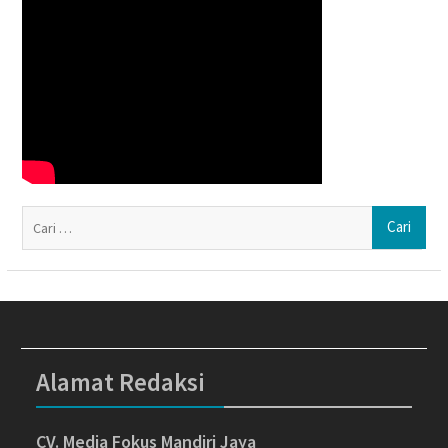
Ca
un
Alamat Redaksi
CV. Media Fokus Mandiri Jaya