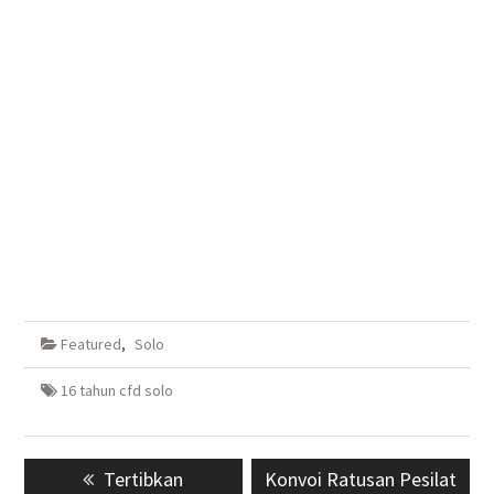
Featured
,
Solo
16 tahun cfd solo
Navigasi
Previous
Tertibkan
Next
Konvoi Ratusan Pesilat
pos