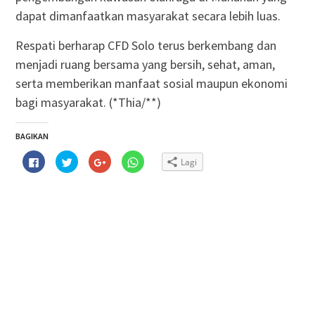
dapat dimanfaatkan masyarakat secara lebih luas.
Respati berharap CFD Solo terus berkembang dan
menjadi ruang bersama yang bersih, sehat, aman,
serta memberikan manfaat sosial maupun ekonomi
bagi masyarakat. (*Thia/**)
BAGIKAN
Klik
Klik
Klik
Klik
Lagi
untuk
untuk
untuk
untuk
membagikan
berbagi
berbagi
berbagi
di
pada
via
di
Facebook(Membuka
Twitter(Membuka
Google+
WhatsApp(Membuka
di
di
(Membuka
di
jendela
jendela
di
jendela
yang
yang
jendela
yang
baru)
baru)
yang
baru)
baru)