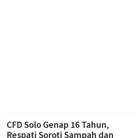
Resmikan Gedung Baru KB Anak Sholeh Ngasem,
Bupati Karanganyar Dorong Lingkungan Belajar
Adaptif
Emak-emak Desa Nepen Antusias Ikuti Lomba
Agustusan 2026
CFD Solo Genap 16 Tahun,
Respati Soroti Sampah dan