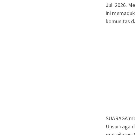
Juli 2026. M
ini memaduka
komunitas da
SUARAGA meng
Unsur raga d
mat pilates,