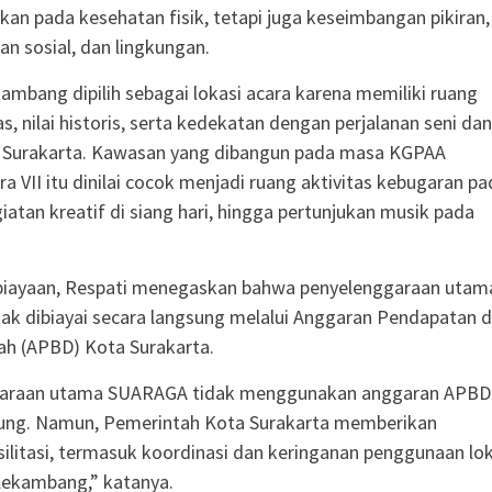
kan pada kesehatan fisik, tetapi juga keseimbangan pikiran,
an sosial, dan lingkungan.
mbang dipilih sebagai lokasi acara karena memiliki ruang
as, nilai historis, serta kedekatan dengan perjalanan seni dan
 Surakarta. Kawasan yang dibangun pada masa KGPAA
 VII itu dinilai cocok menjadi ruang aktivitas kebugaran pa
giatan kreatif di siang hari, hingga pertunjukan musik pada
biayaan, Respati menegaskan bahwa penyelenggaraan utam
k dibiayai secara langsung melalui Anggaran Pendapatan 
ah (APBD) Kota Surakarta.
araan utama SUARAGA tidak menggunakan anggaran APBD
sung. Namun, Pemerintah Kota Surakarta memberikan
ilitasi, termasuk koordinasi dan keringanan penggunaan lok
lekambang,” katanya.