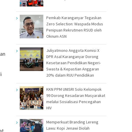
Pemkab Karanganyar Tegaskan
Zero Selection: Waspada Modus
Penipuan Rekrutmen RSUD oleh
Oknum ASN
Juliyatmono Anggota Komisi X
kan
DPR Asal Karanganyar Dorong
Kesetaraan Pendidikan Negeri-
Swasta & Kepastian Anggaran
i
20% dalam RUU Pendidikan
KKN PPM UNISRI Solo Kelompok
99 Dorong Kesadaran Masyarakat
a
melalui Sosialisasi Pencegahan
HIV
Memperkuat Branding Lereng
Lawu: Kopi Jenawi Diolah
at