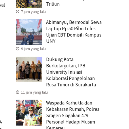
Triliun
val
7 jam yang lalu
Abimanyu, Bermodal Sewa
Laptop Rp 50 Ribu Lolos
Ujian CBT Domisili Kampus
UNY
9 jam yang lalu
Dukung Kota
Berkelanjutan, IPB
University Inisiasi
Kolaborasi Pengelolaan
Rusa Timor di Surakarta
11 jam yang lalu
Waspada Karhutla dan
Kebakaran Rumah, Polres
Sragen Siagakan 479
,
Personel Hadapi Musim
Kemarau
an