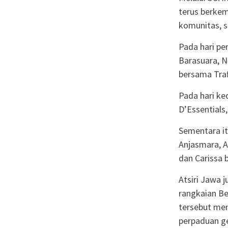
terus berkem
komunitas, s
Pada hari p
Barasuara, 
bersama Traf
Pada hari k
D’Essentials
Sementara it
Anjasmara, 
dan Carissa b
Atsiri Jawa 
rangkaian Be
tersebut me
perpaduan ge