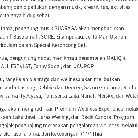
bang dan dipadukan dengan musik, kreativitas, aktivitas
erta gaya hidup sehat.
ertama, panggung musik SUARAGA akan menghadirkan
Nadhif Basalamah, SORE, Silampukau, serta Man Osman
fic Jam dalam Special Keroncong Set.
edua, pengunjung dapat menikmati penampilan MALIQ &
, ALI, FSTVLST, Fanny Soegi, dan UCUPOP.
u, rangkaian olahraga dan wellness akan melibatkan
Amanda Tasning, Debbie dan Deecee, Sazou Gautama, Rindu
ersama Ify Alyssa, Tari, serta Laila Munaf, Meiske, dan Wula
juga akan menghadirkan Premium Wellness Experience melal
ksan Laku Jawi, Laras Wening, dan Racik Candra. Program
ngajak pengunjung merasakan pengalaman wellness melalui
rak, rasa, aroma, dan ketenangan. (**/*Thia)