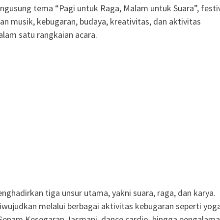
engusung tema “Pagi untuk Raga, Malam untuk Suara”, festi
n musik, kebugaran, budaya, kreativitas, dan aktivitas
lam satu rangkaian acara.
hadirkan tiga unsur utama, yakni suara, raga, dan karya.
iwujudkan melalui berbagai aktivitas kebugaran seperti yoga
 Senam Kesegaran Jasmani, dance cardio, hingga pengalam