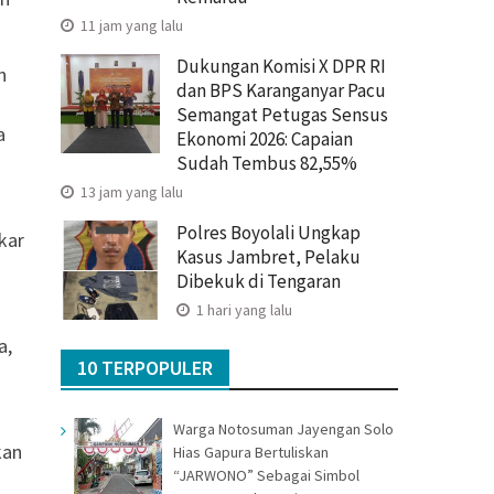
11 jam yang lalu
Dukungan Komisi X DPR RI
n
dan BPS Karanganyar Pacu
Semangat Petugas Sensus
a
Ekonomi 2026: Capaian
Sudah Tembus 82,55%
13 jam yang lalu
Polres Boyolali Ungkap
kar
Kasus Jambret, Pelaku
Dibekuk di Tengaran
1 hari yang lalu
a,
10 TERPOPULER
Warga Notosuman Jayengan Solo
kan
Hias Gapura Bertuliskan
“JARWONO” Sebagai Simbol