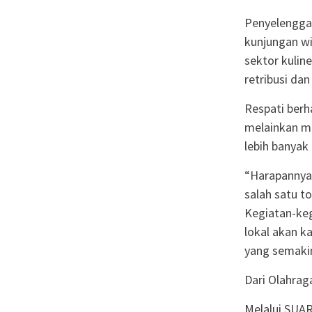
Penyelengga
kunjungan w
sektor kulin
retribusi da
Respati berh
melainkan me
lebih banyak
“Harapannya,
salah satu t
Kegiatan-keg
lokal akan 
yang semakin
Dari Olahrag
Melalui SUA