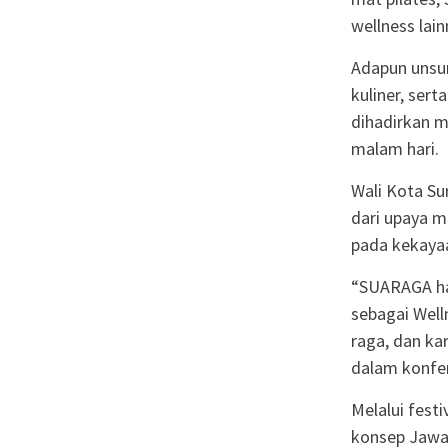
wellness lain
Adapun unsur 
kuliner, ser
dihadirkan m
malam hari.
Wali Kota S
dari upaya m
pada kekayaa
“SUARAGA ha
sebagai Well
raga, dan kar
dalam konfer
Melalui fest
konsep Jawa 