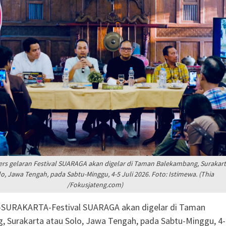
siden Kebakaran
ng SD Negeri 1
i
olaborasi, Teken 19
mi Senilai Rp 20,2
odal Sewa Laptop Rp
ian CBT Domisili
ers gelaran Festival SUARAGA akan digelar di Taman Balekambang, Surakar
o, Jawa Tengah, pada Sabtu-Minggu, 4-5 Juli 2026. Foto: Istimewa. (Thia
/Fokusjateng.com)
-SURAKARTA-Festival SUARAGA akan digelar di Taman
 Surakarta atau Solo, Jawa Tengah, pada Sabtu-Minggu, 4-