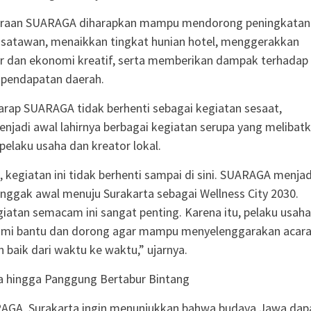
raan SUARAGA diharapkan mampu mendorong peningkatan
isatawan, menaikkan tingkat hunian hotel, menggerakkan
er dan ekonomi kreatif, serta memberikan dampak terhadap
n pendapatan daerah.
arap SUARAGA tidak berhenti sebagai kegiatan sesaat,
njadi awal lahirnya berbagai kegiatan serupa yang melibat
 pelaku usaha dan kreator lokal.
 kegiatan ini tidak berhenti sampai di sini. SUARAGA menjad
onggak awal menuju Surakarta sebagai Wellness City 2030.
iatan semacam ini sangat penting. Karena itu, pelaku usaha
kami bantu dan dorong agar mampu menyelenggarakan acar
 baik dari waktu ke waktu,” ujarnya.
a hingga Panggung Bertabur Bintang
RAGA, Surakarta ingin menunjukkan bahwa budaya Jawa dap