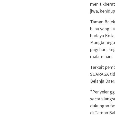
menitikberat
jiwa, kehidup
Taman Baleka
hijau yang lu
budaya Kota
Mangkunegara
pagi hari, ke
malam hari.
Terkait pem
SUARAGA tida
Belanja Daer
“Penyelengg
secara lang
dukungan fas
di Taman Ba