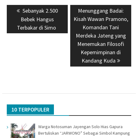
Navigasi
Previous
Sebanyak 2.500
Next
Menunggang Badai:
pos
post:
Kisah Wawan Pramono,
post:
Bebek Hangus
Komandan Tani
Terbakar di Simo
Merdeka Jateng yang
Menemukan Filosofi
Kepemimpinan di
Kandang Kuda
10 TERPOPULER
Warga Notosuman Jayengan Solo Hias Gapura
Bertuliskan “JARWONO” Sebagai Simbol Kampung