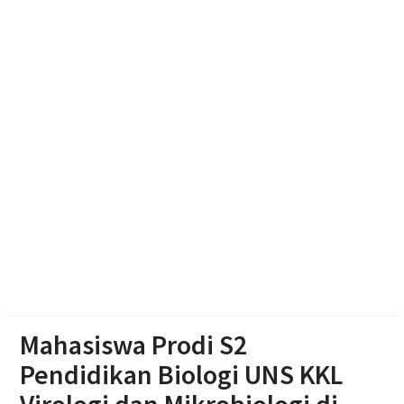
Jateng-Kaltim Kolaborasi, Teken 19 Kerja Sama
Ekonomi Senilai Rp 20,2 Triliun
Abimanyu, Bermodal Sewa Laptop Rp 50 Ribu Lolos
Ujian CBT Domisili Kampus UNY
Dukung Kota Berkelanjutan, IPB University Inisiasi
Kolaborasi Pengelolaan Rusa Timor di Surakarta
Mahasiswa Prodi S2
Pendidikan Biologi UNS KKL