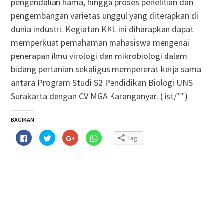
pengendalian hama, hingga proses penelitian dan
pengembangan varietas unggul yang diterapkan di
dunia industri. Kegiatan KKL ini diharapkan dapat
memperkuat pemahaman mahasiswa mengenai
penerapan ilmu virologi dan mikrobiologi dalam
bidang pertanian sekaligus mempererat kerja sama
antara Program Studi S2 Pendidikan Biologi UNS
Surakarta dengan CV MGA Karanganyar. ( ist/**)
BAGIKAN
Klik
Klik
Klik
Klik
Lagi
untuk
untuk
untuk
untuk
membagikan
berbagi
berbagi
berbagi
di
pada
via
di
Facebook(Membuka
Twitter(Membuka
Google+
WhatsApp(Membuka
di
di
(Membuka
di
jendela
jendela
di
jendela
yang
yang
jendela
yang
baru)
baru)
yang
baru)
baru)