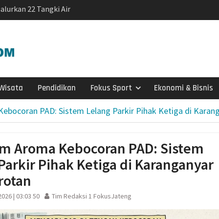
Salurkan 22 Tangki Air
arga Wonosegoro
agen Selesaikan Kasus
g Setengah Karung
ve Justice
si Sebaran Apem Keong
rtai Golkar Sragen
Wisata
Pendidikan
Fokus Sport
Ekonomi & Bisnis
etum Bahlil Lahadalia
bocoran PAD: Sistem Lelang Parkir Pihak Ketiga di Karang
Anak Yatim
Sragen
g Baru KB Anak Sholeh
m Aroma Kebocoran PAD: Sistem
 Karanganyar Dorong
jar Adaptif
Parkir Pihak Ketiga di Karanganyar
Nepen Antusias Ikuti
rotan
n 2026
ul Aisyiyah Pilih 13
026 | 03:03 50
Tim Redaksi 1 FokusJateng
e 2026-2030
Ketahanan Keluarga,