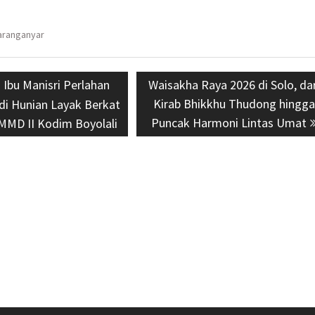
aranganyar
us
Ibu Manisri Perlahan
Next
Waisakha Raya 2026 di Solo, dar
post:
Kirab Bhikkhu Thudong hingg
di Hunian Layak Berkat
Puncak Harmoni Lintas Umat
MD II Kodim Boyolali