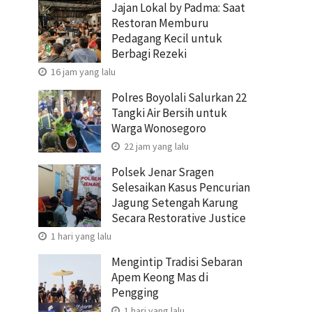
Jajan Lokal by Padma: Saat
Restoran Memburu
Pedagang Kecil untuk
Berbagi Rezeki
16 jam yang lalu
Polres Boyolali Salurkan 22
Tangki Air Bersih untuk
Warga Wonosegoro
22 jam yang lalu
Polsek Jenar Sragen
Selesaikan Kasus Pencurian
Jagung Setengah Karung
Secara Restorative Justice
1 hari yang lalu
Mengintip Tradisi Sebaran
Apem Keong Mas di
Pengging
1 hari yang lalu