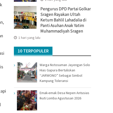
ak
Pengurus DPD Partai Golkar
Sragen Rayakan Ultah
Ketum Bahlil Lahadalia di
n,
Panti Asuhan Anak Yatim
Muhammadiyah Sragen
an
1 hari yang lalu
10 TERPOPULER
asi
Warga Notosuman Jayengan Solo
is
Hias Gapura Bertuliskan
“JARWONO” Sebagai Simbol
Kampung Toleransi
tapi
Emak-emak Desa Nepen Antusias
Ikuti Lomba Agustusan 2026
l