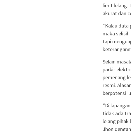
limit lelang.
akurat dan ce
“Kalau data 
maka selisih
tapi menguap
keteranganny
Selain masal
parkir elektr
pemenang le
resmi. Alasa
berpotensi u
“Di lapangan
tidak ada tra
lelang pihak
Jhon dengan