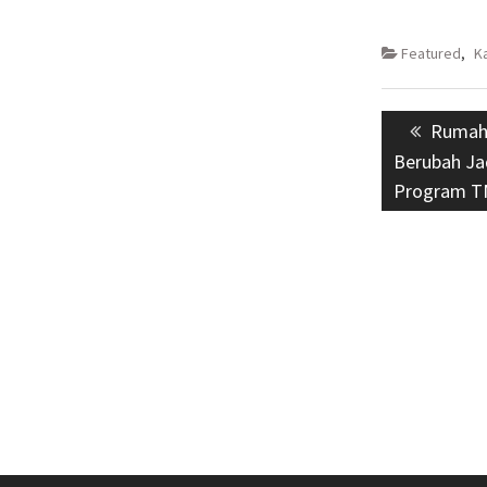
Featured
,
K
Navigasi
Previo
Rumah 
pos
post:
Berubah Ja
Program TM