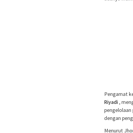
Pengamat keb
Riyadi
, men
pengelolaan p
dengan penga
Menurut Jhon