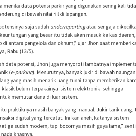
 Ia menilai data potensi parkir yang digunakan sering kali tid
nderung di bawah nilai riil di lapangan.
potensinya saja sudah
underreporting
atau sengaja dikecilka
 keuntungan yang besar itu tidak akan masuk ke kas daerah,
 di antara pengelola dan oknum,” ujar Jhon saat memberik
a, Rabu (13/5).
ah data potensi, Jhon juga menyoroti lambatnya implement
onik (
e-parking
). Menurutnya, banyak jukir di bawah naungan
lang yang masih menarik uang tunai tanpa memberikan karc
n klasik belum terpakainya sistem elektronik sehingga
ntuk memutar dana di luar sistem.
 itu praktiknya masih banyak yang manual. Jukir tarik uang, 
nsaksi digital yang tercatat. Ini kan aneh, katanya sistem
 ketiga sudah modern, tapi bocornya masih gaya lama,” senti
 nada khasnya.