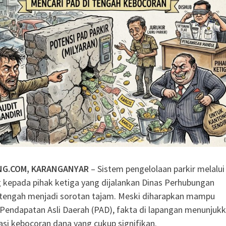
an jadi Benteng Utama
ah Dorong Kader
andiri di Era Digital
adma: Saat Restoran
ng Kecil untuk
NG.COM, KARANGANYAR
– Sistem pengelolaan parkir melalui
 kepada pihak ketiga yang dijalankan Dinas Perhubungan
i tengah menjadi sorotan tajam. Meski diharapkan mampu
endapatan Asli Daerah (PAD), fakta di lapangan menunjuk
asi kebocoran dana yang cukup signifikan.