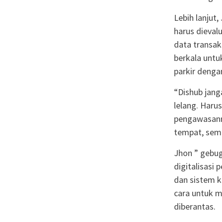
Lebih lanju
harus dieval
data transak
berkala untu
parkir dengan
“Dishub jang
lelang. Haru
pengawasanny
tempat, seme
Jhon ” gebu
digitalisasi 
dan sistem k
cara untuk m
diberantas.