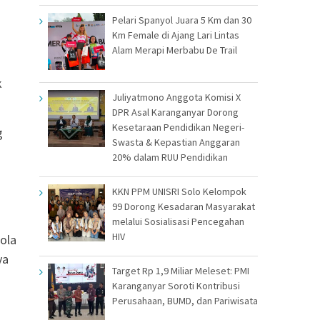
Pelari Spanyol Juara 5 Km dan 30
Km Female di Ajang Lari Lintas
Alam Merapi Merbabu De Trail
k
Juliyatmono Anggota Komisi X
DPR Asal Karanganyar Dorong
Kesetaraan Pendidikan Negeri-
g
Swasta & Kepastian Anggaran
20% dalam RUU Pendidikan
KKN PPM UNISRI Solo Kelompok
99 Dorong Kesadaran Masyarakat
melalui Sosialisasi Pencegahan
HIV
ola
ya
Target Rp 1,9 Miliar Meleset: PMI
Karanganyar Soroti Kontribusi
Perusahaan, BUMD, dan Pariwisata