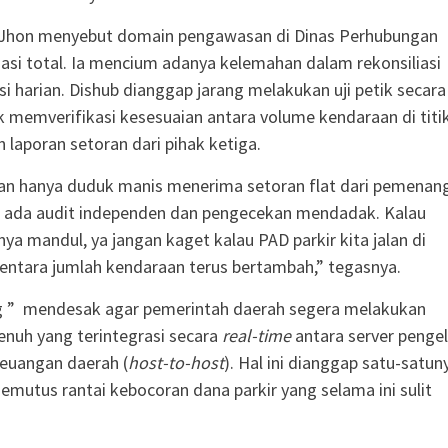
t, Jhon menyebut domain pengawasan di Dinas Perhubungan
uasi total. Ia mencium adanya kelemahan dalam rekonsiliasi
si harian. Dishub dianggap jarang melakukan uji petik secara
k memverifikasi kesesuaian antara volume kendaraan di titi
 laporan setoran dari pihak ketiga.
an hanya duduk manis menerima setoran flat dari pemenan
s ada audit independen dan pengecekan mendadak. Kalau
a mandul, ya jangan kaget kalau PAD parkir kita jalan di
ntara jumlah kendaraan terus bertambah,” tegasnya.
g ” mendesak agar pemerintah daerah segera melakukan
penuh yang terintegrasi secara
real-time
antara server pengel
euangan daerah (
host-to-host
). Hal ini dianggap satu-satun
emutus rantai kebocoran dana parkir yang selama ini sulit