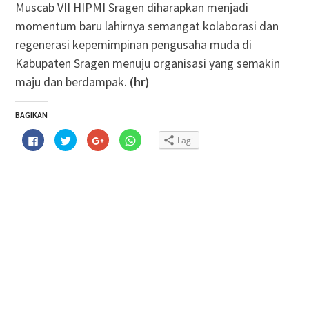
Muscab VII HIPMI Sragen diharapkan menjadi
momentum baru lahirnya semangat kolaborasi dan
regenerasi kepemimpinan pengusaha muda di
Kabupaten Sragen menuju organisasi yang semakin
maju dan berdampak.
(hr)
BAGIKAN
Klik
Klik
Klik
Klik
Lagi
untuk
untuk
untuk
untuk
membagikan
berbagi
berbagi
berbagi
di
pada
via
di
Facebook(Membuka
Twitter(Membuka
Google+
WhatsApp(Membuka
di
di
(Membuka
di
jendela
jendela
di
jendela
yang
yang
jendela
yang
baru)
baru)
yang
baru)
baru)