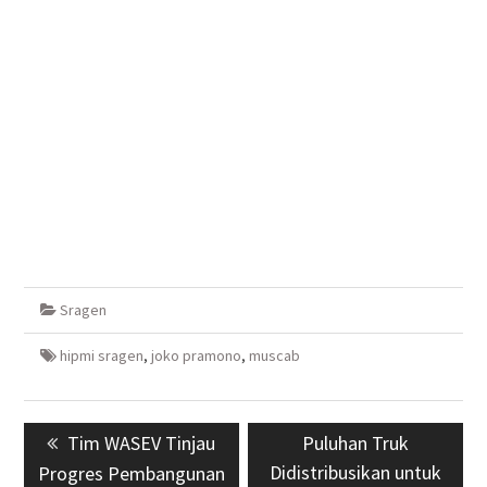
Sragen
hipmi sragen
,
joko pramono
,
muscab
Navigasi
Previous
Tim WASEV Tinjau
Next
Puluhan Truk
pos
post:
Didistribusikan untuk
post:
Progres Pembangunan