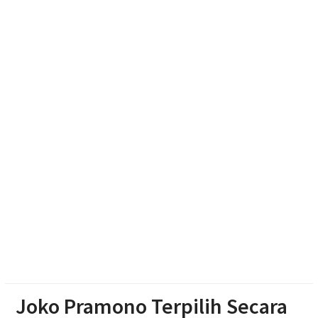
Bupati Karanganyar Dorong Lingkungan Belajar
Adaptif
Emak-emak Desa Nepen Antusias Ikuti Lomba
Agustusan 2026
Muktamar Nasyiatul Aisyiyah Pilih 13 Formatur
Periode 2026-2030
Joko Pramono Terpilih Secara