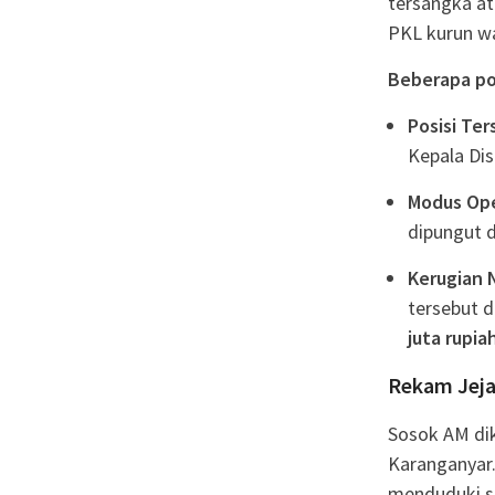
tersangka at
PKL kurun w
Beberapa poi
Posisi Ter
Kepala Di
Modus Ope
dipungut d
Kerugian 
tersebut 
juta rupia
Rekam Jeja
Sosok AM dik
Karanganyar.
menduduki se