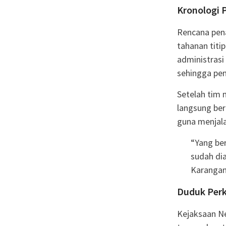
Kronologi 
Rencana pena
tahanan titi
administras
sehingga pe
Setelah tim 
langsung be
guna menjala
“Yang be
sudah dia
Karangan
Duduk Perk
Kejaksaan N