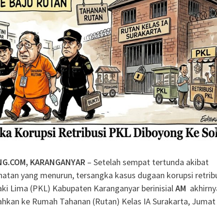
Nasyiatul Aisyiyah
Surakarta
si Interaktif):
a Literasi Anak
n Membaca, Bermain,
rcerita
iasi 99 Program CSR
an
NG.COM, KARANGANYAR
– Setelah sempat tertunda akibat
hatan yang menurun, tersangka kasus dugaan korupsi retrib
i Lima (PKL) Kabupaten Karanganyar berinisial
AM
akhirny
ahkan ke Rumah Tahanan (Rutan) Kelas IA Surakarta, Jumat