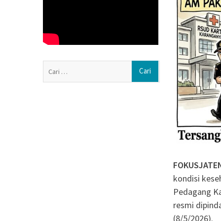
Muktamar ke-15 
Resmi Dibuka di 
LITERAKSI (Litera
Penguatan Buday
Melalui Kegiata
Berkarya, dan Be
Cari
ISRA 2026 Apres
untuk:
dari 89 Perusaha
FOKUSJATE
kondisi kese
Pedagang Kak
resmi dipind
(8/5/2026).