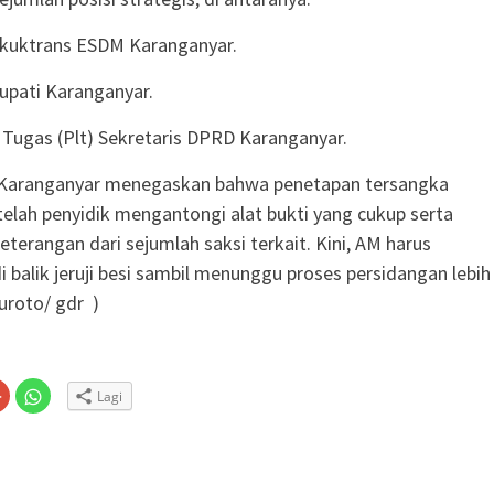
skuktrans ESDM Karanganyar.
Bupati Karanganyar.
Tugas (Plt) Sekretaris DPRD Karanganyar.
i Karanganyar menegaskan bahwa penetapan tersangka
telah penyidik mengantongi alat bukti yang cukup serta
terangan dari sejumlah saksi terkait. Kini, AM harus
balik jeruji besi sambil menunggu proses persidangan lebih
suroto/ gdr )
Klik
Klik
Lagi
untuk
untuk
n
gi
berbagi
berbagi
via
di
embuka
er(Membuka
Google+
WhatsApp(Membuka
(Membuka
di
la
di
jendela
jendela
yang