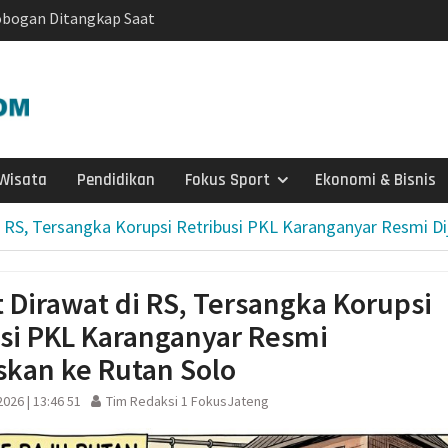
robogan Ditangkap Saat
Narkoba di Boyolali
Lapuk, Rumah Warga
habinkamtibmas
 Salurkan Bantuan
029, Pemprov Siapkan
p1,2 Triliun
Wisata
Pendidikan
Fokus Sport
Ekonomi & Bisnis
atis untuk Madrasah,
Sudah Kami Hitung
 RS, Tersangka Korupsi Retribusi PKL Karanganyar Resmi Di
ngatkan Muktamar
yah Utamakan
Dirawat di RS, Tersangka Korupsi
si PKL Karanganyar Resmi
 Dorong Nasyiatul
itra Pembangunan
skan ke Rutan Solo
edua, Nasyiatul
026 | 13:46 51
Tim Redaksi 1 FokusJateng
t Gerakan Perempuan