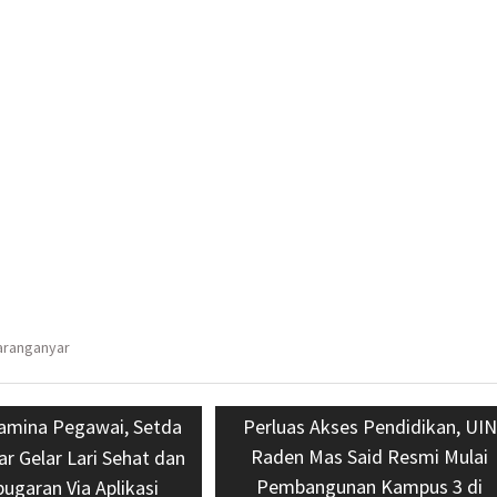
yang
baru)
baru)
aranganyar
s
amina Pegawai, Setda
Next
Perluas Akses Pendidikan, UIN
post:
Raden Mas Said Resmi Mulai
r Gelar Lari Sehat dan
Pembangunan Kampus 3 di
ugaran Via Aplikasi