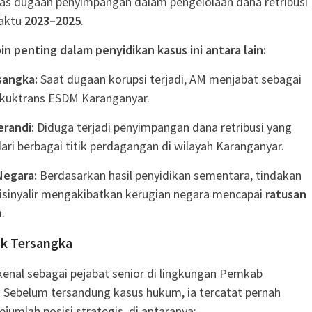
as dugaan penyimpangan dalam pengelolaan dana retribusi
aktu
2023–2025
.
n penting dalam penyidikan kasus ini antara lain:
sangka:
Saat dugaan korupsi terjadi, AM menjabat sebagai
skuktrans ESDM Karanganyar.
randi:
Diduga terjadi penyimpangan dana retribusi yang
ari berbagai titik perdagangan di wilayah Karanganyar.
Negara:
Berdasarkan hasil penyidikan sementara, tindakan
disinyalir mengakibatkan kerugian negara mencapai
ratusan
h
.
k Tersangka
enal sebagai pejabat senior di lingkungan Pemkab
 Sebelum tersandung kasus hukum, ia tercatat pernah
jumlah posisi strategis, di antaranya: