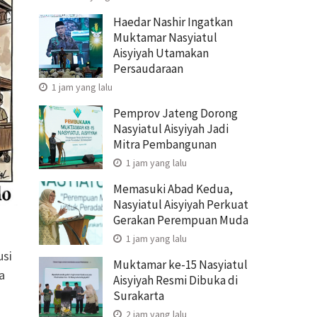
Haedar Nashir Ingatkan
Muktamar Nasyiatul
Aisyiyah Utamakan
Persaudaraan
1 jam yang lalu
Pemprov Jateng Dorong
Nasyiatul Aisyiyah Jadi
Mitra Pembangunan
1 jam yang lalu
Memasuki Abad Kedua,
Nasyiatul Aisyiyah Perkuat
Gerakan Perempuan Muda
1 jam yang lalu
usi
Muktamar ke-15 Nasyiatul
a
Aisyiyah Resmi Dibuka di
Surakarta
2 jam yang lalu