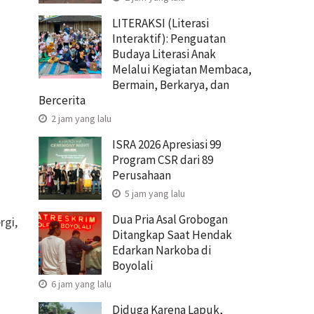
LITERAKSI (Literasi
Interaktif): Penguatan
Budaya Literasi Anak
Melalui Kegiatan Membaca,
Bermain, Berkarya, dan
Bercerita
2 jam yang lalu
ISRA 2026 Apresiasi 99
Program CSR dari 89
Perusahaan
5 jam yang lalu
Dua Pria Asal Grobogan
rgi,
Ditangkap Saat Hendak
Edarkan Narkoba di
Boyolali
6 jam yang lalu
Diduga Karena Lapuk,