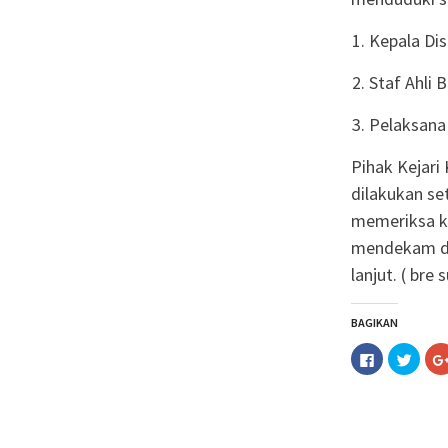
Kepala Di
Staf Ahli 
Pelaksana 
Pihak Kejar
dilakukan se
memeriksa ke
mendekam di 
lanjut. ( bre 
BAGIKAN
Klik
Klik
untuk
untuk
membagika
berba
di
pada
Facebook(M
Twitt
di
di
jendela
jende
yang
yang