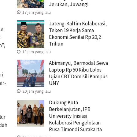
Jerukan, Juwangi
17 jam yang lalu
Jateng-Kaltim Kolaborasi,
ta
Teken 19 Kerja Sama
a
Ekonomi Senilai Rp 20,2
Triliun
n”,
18 jam yang lalu
Abimanyu, Bermodal Sewa
Laptop Rp 50 Ribu Lolos
ri
Ujian CBT Domisili Kampus
ar-
UNY
20 jam yang lalu
Dukung Kota
Berkelanjutan, IPB
University Inisiasi
lur
Kolaborasi Pengelolaan
ndah
Rusa Timor di Surakarta