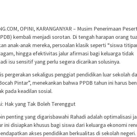
G.COM, OPINI, KARANGANYAR – Musim Penerimaan Peser
PPDB) kembali menjadi sorotan. Di tengah harapan orang tu
n anak-anak mereka, persoalan klasik seperti “siswa titipa
agam, hingga efektivitas jalur afirmasi bagi keluarga tidak
i isu sensitif yang perlu segera dicarikan solusinya.
vis pergerakan sekaligus penggiat pendidikan luar sekolah da
ocah Pintar”, menekankan bahwa PPDB tahun ini harus ben
ak pada keadilan sosial.
si: Hak yang Tak Boleh Terenggut
oin penting yang digarisbawahi Rahadi adalah optimalisasi ja
lur ini disiapkan khusus bagi siswa dari keluarga ekonomi re
endapatkan akses pendidikan berkualitas di sekolah negeri.