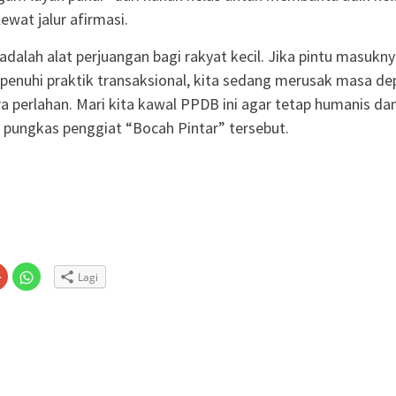
ewat jalur afirmasi.
adalah alat perjuangan bagi rakyat kecil. Jika pintu masukn
ipenuhi praktik transaksional, kita sedang merusak masa de
a perlahan. Mari kita kawal PPDB ini agar tetap humanis da
” pungkas penggiat “Bocah Pintar” tersebut.
Klik
Klik
Lagi
untuk
untuk
n
gi
berbagi
berbagi
via
di
embuka
er(Membuka
Google+
WhatsApp(Membuka
(Membuka
di
la
di
jendela
jendela
yang
yang
baru)
baru)