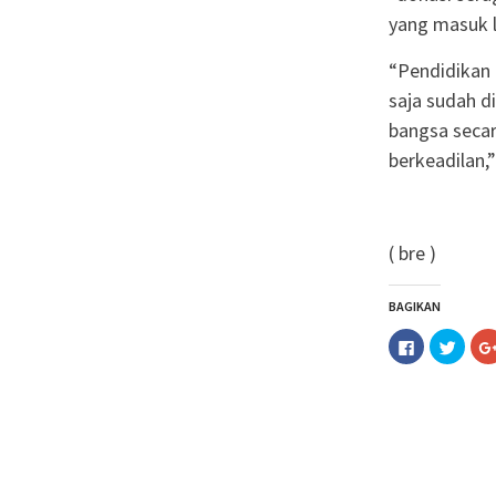
yang masuk l
“Pendidikan 
saja sudah d
bangsa secar
berkeadilan,
( bre )
BAGIKAN
Klik
Klik
untuk
untuk
membagika
berba
di
pada
Facebook(M
Twitt
di
di
jendela
jende
yang
yang
baru)
baru)