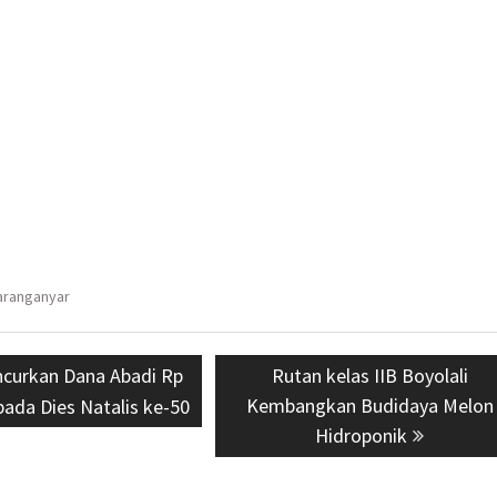
aranganyar
s
curkan Dana Abadi Rp
Next
Rutan kelas IIB Boyolali
Kembangkan Budidaya Melon
post:
 pada Dies Natalis ke-50
Hidroponik