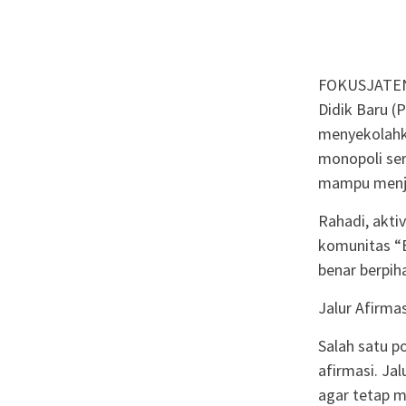
FOKUSJATEN
Didik Baru (
menyekolahka
monopoli ser
mampu menjad
Rahadi, akti
komunitas “B
benar berpih
Jalur Afirma
Salah satu p
afirmasi. Ja
agar tetap m