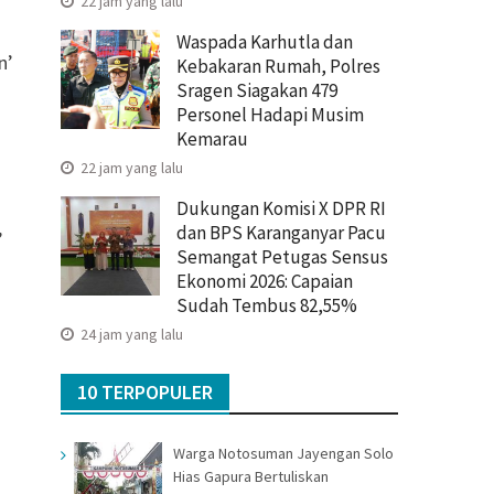
22 jam yang lalu
Waspada Karhutla dan
n’
Kebakaran Rumah, Polres
Sragen Siagakan 479
Personel Hadapi Musim
Kemarau
22 jam yang lalu
Dukungan Komisi X DPR RI
,
dan BPS Karanganyar Pacu
Semangat Petugas Sensus
Ekonomi 2026: Capaian
Sudah Tembus 82,55%
24 jam yang lalu
10 TERPOPULER
Warga Notosuman Jayengan Solo
Hias Gapura Bertuliskan