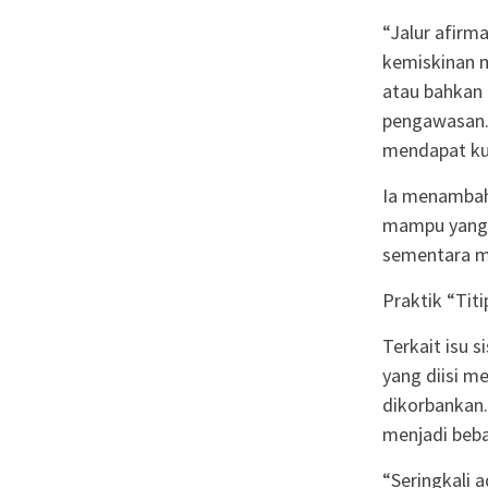
“Jalur afir
kemiskinan m
atau bahkan 
pengawasan. 
mendapat kur
Ia menambah
mampu yang 
sementara me
Praktik “Tit
Terkait isu 
yang diisi me
dikorbankan.
menjadi beba
“Seringkali