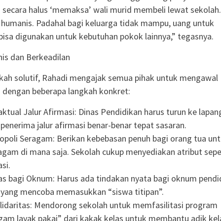
secara halus ‘memaksa’ wali murid membeli lewat sekolah. 
 humanis. Padahal bagi keluarga tidak mampu, uang untuk
bisa digunakan untuk kebutuhan pokok lainnya,” tegasnya.
is dan Berkeadilan
kah solutif, Rahadi mengajak semua pihak untuk mengawal
 dengan beberapa langkah konkret:
Faktual Jalur Afirmasi: Dinas Pendidikan harus turun ke lapa
enerima jalur afirmasi benar-benar tepat sasaran.
poli Seragam: Berikan kebebasan penuh bagi orang tua un
gam di mana saja. Sekolah cukup menyediakan atribut sepe
si.
as bagi Oknum: Harus ada tindakan nyata bagi oknum pendi
t yang mencoba memasukkan “siswa titipan”.
lidaritas: Mendorong sekolah untuk memfasilitasi program
gam layak pakai” dari kakak kelas untuk membantu adik kel