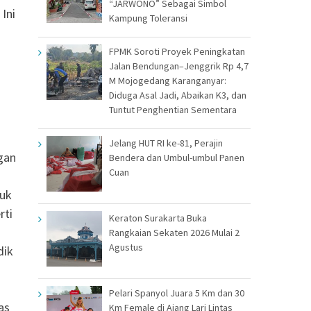
“JARWONO” Sebagai Simbol
Ini
Kampung Toleransi
FPMK Soroti Proyek Peningkatan
Jalan Bendungan–Jenggrik Rp 4,7
M Mojogedang Karanganyar:
Diduga Asal Jadi, Abaikan K3, dan
Tuntut Penghentian Sementara
Jelang HUT RI ke-81, Perajin
ngan
Bendera dan Umbul-umbul Panen
Cuan
tuk
rti
Keraton Surakarta Buka
Rangkaian Sekaten 2026 Mulai 2
Agustus
dik
Pelari Spanyol Juara 5 Km dan 30
as
Km Female di Ajang Lari Lintas