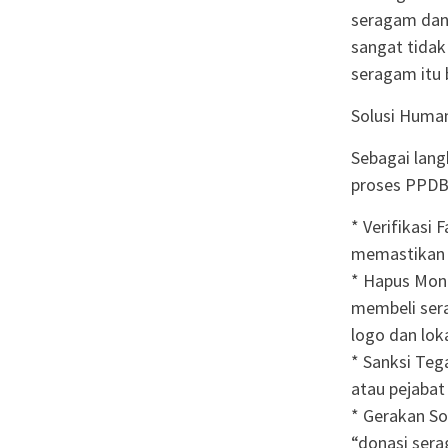
seragam dan 
sangat tidak
seragam itu 
Solusi Human
Sebagai lang
proses PPDB
* Verifikasi 
memastikan p
* Hapus Mono
membeli sera
logo dan loka
* Sanksi Teg
atau pejaba
* Gerakan So
“donasi sera