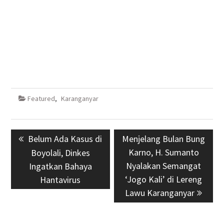
Featured
,
Karanganyar
Navigasi
Previous
Belum Ada Kasus di
Next
Menjelang Bulan Bung
pos
post:
post:
Karno, H. Sumanto
Boyolali, Dinkes
Nyalakan Semangat
Ingatkan Bahaya
‘Jogo Kali’ di Lereng
Hantavirus
Lawu Karanganyar