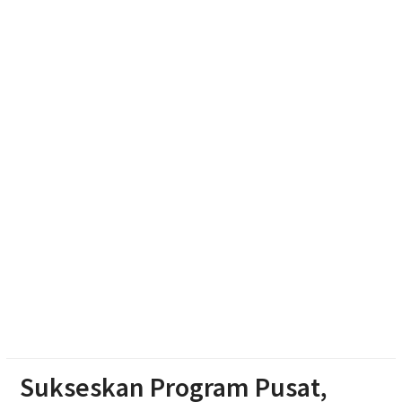
Soal Seragam Gratis untuk Madrasah, Sekda
Boyolali: Sudah Kami Hitung Anggarannya
Emak-emak Desa Nepen Antusias Ikuti Lomba
Agustusan 2026
Muktamar Nasyiatul Aisyiyah Pilih 13 Formatur
Periode 2026-2030
Sukseskan Program Pusat,