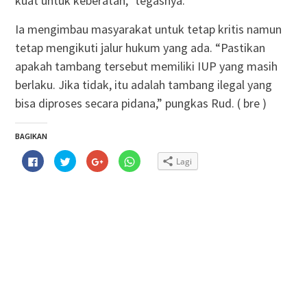
kuat untuk keberatan,” tegasnya.
Ia mengimbau masyarakat untuk tetap kritis namun
tetap mengikuti jalur hukum yang ada. “Pastikan
apakah tambang tersebut memiliki IUP yang masih
berlaku. Jika tidak, itu adalah tambang ilegal yang
bisa diproses secara pidana,” pungkas Rud. ( bre )
BAGIKAN
Klik
Klik
Klik
Klik
Lagi
untuk
untuk
untuk
untuk
membagikan
berbagi
berbagi
berbagi
di
pada
via
di
Facebook(Membuka
Twitter(Membuka
Google+
WhatsApp(Membuka
di
di
(Membuka
di
jendela
jendela
di
jendela
yang
yang
jendela
yang
baru)
baru)
yang
baru)
baru)