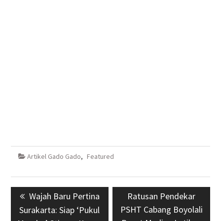
Artikel Gado Gado
,
Featured
Navigasi
Previous
Wajah Baru Pertina
Next
Ratusan Pendekar
pos
post:
PSHT Cabang Boyolali
post:
Surakarta: Siap ‘Pukul