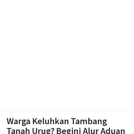
Resmikan Gedung Baru KB Anak Sholeh Ngasem,
Bupati Karanganyar Dorong Lingkungan Belajar
Adaptif
Emak-emak Desa Nepen Antusias Ikuti Lomba
Agustusan 2026
Muktamar Nasyiatul Aisyiyah Pilih 13 Formatur
Periode 2026-2030
Warga Keluhkan Tambang
Tanah Urug? Begini Alur Aduan