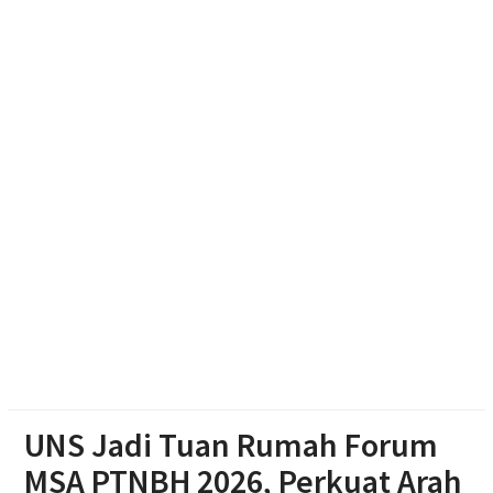
Resmikan Gedung Baru KB Anak Sholeh Ngasem,
Bupati Karanganyar Dorong Lingkungan Belajar
Adaptif
Emak-emak Desa Nepen Antusias Ikuti Lomba
Agustusan 2026
Muktamar Nasyiatul Aisyiyah Pilih 13 Formatur
Periode 2026-2030
UNS Jadi Tuan Rumah Forum
MSA PTNBH 2026, Perkuat Arah