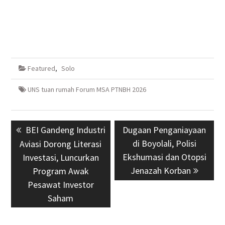
Featured
,
Solo
UNS tuan rumah Forum MSA PTNBH 2026
Navigasi
Previous
BEI Gandeng Industri
Next
Dugaan Penganiayaan
pos
post:
post:
di Boyolali, Polisi
Aviasi Dorong Literasi
Ekshumasi dan Otopsi
Investasi, Luncurkan
Jenazah Korban
Program Awak
Pesawat Investor
Saham