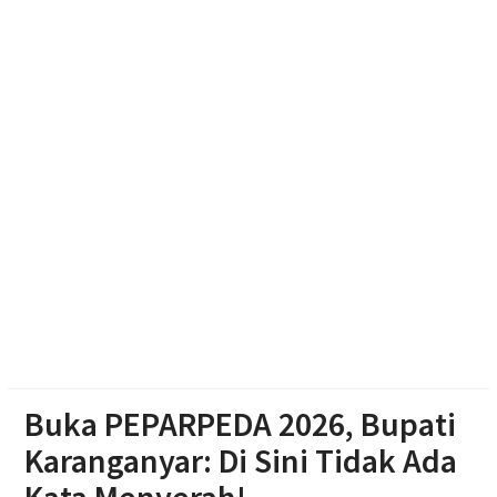
Cadangan Rp1,2 Triliun
Soal Seragam Gratis untuk Madrasah, Sekda
Boyolali: Sudah Kami Hitung Anggarannya
Haedar Nashir Ingatkan Muktamar Nasyiatul
Aisyiyah Utamakan Persaudaraan
Buka PEPARPEDA 2026, Bupati
Karanganyar: Di Sini Tidak Ada