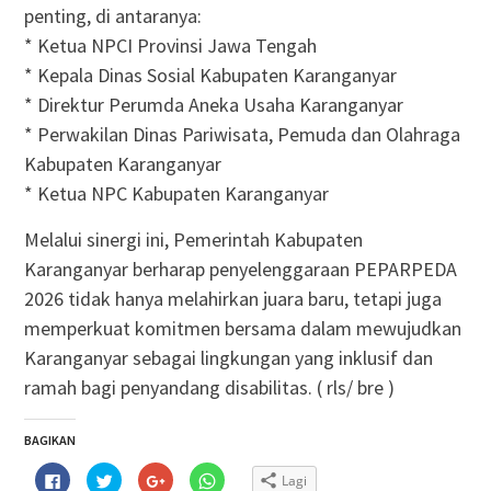
penting, di antaranya:
* Ketua NPCI Provinsi Jawa Tengah
* Kepala Dinas Sosial Kabupaten Karanganyar
* Direktur Perumda Aneka Usaha Karanganyar
* Perwakilan Dinas Pariwisata, Pemuda dan Olahraga
Kabupaten Karanganyar
* Ketua NPC Kabupaten Karanganyar
Melalui sinergi ini, Pemerintah Kabupaten
Karanganyar berharap penyelenggaraan PEPARPEDA
2026 tidak hanya melahirkan juara baru, tetapi juga
memperkuat komitmen bersama dalam mewujudkan
Karanganyar sebagai lingkungan yang inklusif dan
ramah bagi penyandang disabilitas. ( rls/ bre )
BAGIKAN
Klik
Klik
Klik
Klik
Lagi
untuk
untuk
untuk
untuk