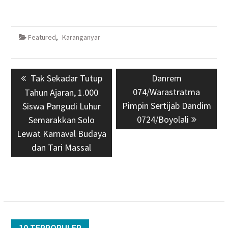
Featured
,
Karanganyar
Navigasi
Previous
Tak Sekadar Tutup
Next
Danrem
pos
post:
074/Warastratma
post:
Tahun Ajaran, 1.000
Pimpin Sertijab Dandim
Siswa Pangudi Luhur
0724/Boyolali
Semarakkan Solo
Lewat Karnaval Budaya
dan Tari Massal
10 TERPOPULER