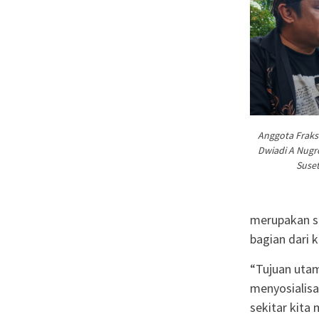
Anggota Fraks
Dwiadi A Nugr
Suse
merupakan sa
bagian dari 
“Tujuan utam
menyosialis
sekitar kita 