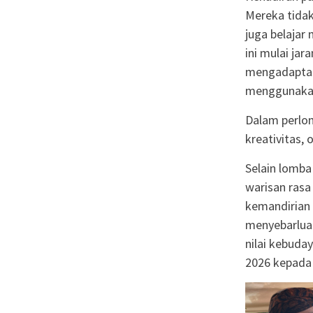
Mereka tidak
juga belajar
ini mulai ja
mengadaptas
menggunakan
Dalam perlom
kreativitas, 
Selain lomba
warisan ras
kemandirian 
menyebarluas
nilai kebuda
2026 kepada 