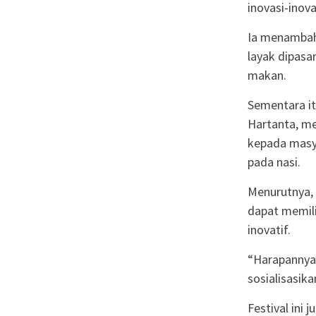
inovasi-inova
Ia menambahk
layak dipasa
makan.
Sementara it
Hartanta, m
kepada masy
pada nasi.
Menurutnya, 
dapat memilik
inovatif.
“Harapannya 
sosialisasik
Festival ini