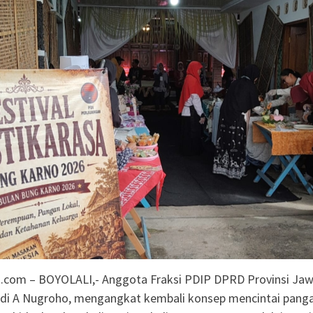
ng Kecil untuk
Salurkan 22 Tangki Air
arga Wonosegoro
agen Selesaikan Kasus
g Setengah Karung
ve Justice
.com – BOYOLALI,- Anggota Fraksi PDIP DPRD Provinsi Ja
di A Nugroho, mengangkat kembali konsep mencintai pang