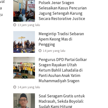
val
Polsek Jenar Sragen
a
Selesaikan Kasus Pencurian
Jagung Setengah Karung
gu
Secara Restorative Justice
13 jam yang lalu
Mengintip Tradisi Sebaran
Apem Keong Mas di
Pengging
14 jam yang lalu
Pengurus DPD Partai Golkar
Sragen Rayakan Ultah
Ketum Bahlil Lahadalia di
Panti Asuhan Anak Yatim
Muhammadiyah Sragen
14 jam yang lalu
Soal Seragam Gratis untuk
Madrasah, Sekda Boyolali:
Sudah Kami Hitung