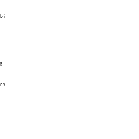
lai
g
ana
n