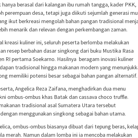
k hanya berasal dari kalangan ibu rumah tangga, kader PKK,
 perempuan desa, tetapi juga diikuti sejumlah generasi m
ang ikut berkreasi mengolah bahan pangan tradisional menj
lebih menarik dan relevan dengan perkembangan zaman.
al kreasi kuliner ini, seluruh peserta berlomba melakukan
n resep berbahan dasar singkong dari buku Mustika Rasa
en RI pertama Soekarno. Hasilnya beragam inovasi kuliner
kudapan tradisional hingga makanan modern yang menunjukk
ng memiliki potensi besar sebagai bahan pangan alternatif.
eserta, Angelica Reza Zaifana, menghadirkan dua menu
akni ombus-ombus khas Batak dan cassava choco truffle.
makanan tradisional asal Sumatera Utara tersebut
i dengan menggunakan singkong sebagai bahan utama.
lica, ombus-ombus biasanya dibuat dari tepung beras, kela
ula merah. Namun dalam lomba ini ia mencoba melakukan