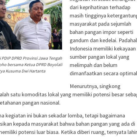
dari keprihatinan terhadap
masih tingginya ketergantun
masyarakat pada sejumlah
bahan pangan impor seperti
gandum dan kedelai. Padahal
Indonesia memiliki kekayaan
sumber pangan lokal yang
i PDIP DPRD Provinsi Jawa Tengah
melimpah dan belum
oho bersama Ketua DPRD Boyolali
tya Kusuma Dwi Hartanta
dimanfaatkan secara optimal
Menurutnya, singkong
lah satu komoditas lokal yang memiliki potensi besar seba
ketahanan pangan nasional.
a kegiatan ini bukan sekadar lomba, tetapi bagaimana
asikan kepada masyarakat bahwa bahan pangan yang ada di
memiliki potensi luar biasa. Ketika diberi ruang, ternyata lahi