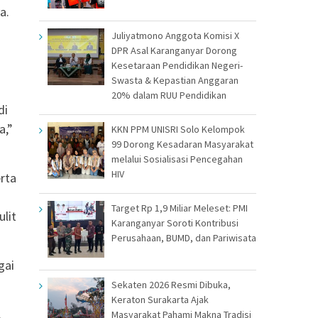
a.
Juliyatmono Anggota Komisi X
DPR Asal Karanganyar Dorong
Kesetaraan Pendidikan Negeri-
Swasta & Kepastian Anggaran
20% dalam RUU Pendidikan
di
a,”
KKN PPM UNISRI Solo Kelompok
99 Dorong Kesadaran Masyarakat
melalui Sosialisasi Pencegahan
HIV
rta
Target Rp 1,9 Miliar Meleset: PMI
lit
Karanganyar Soroti Kontribusi
Perusahaan, BUMD, dan Pariwisata
gai
Sekaten 2026 Resmi Dibuka,
Keraton Surakarta Ajak
.
Masyarakat Pahami Makna Tradisi