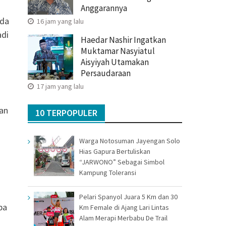
Anggarannya
uda
16 jam yang lalu
adi
Haedar Nashir Ingatkan
Muktamar Nasyiatul
Aisyiyah Utamakan
Persaudaraan
17 jam yang lalu
an
10 TERPOPULER
Warga Notosuman Jayengan Solo
Hias Gapura Bertuliskan
“JARWONO” Sebagai Simbol
Kampung Toleransi
Pelari Spanyol Juara 5 Km dan 30
pa
Km Female di Ajang Lari Lintas
Alam Merapi Merbabu De Trail