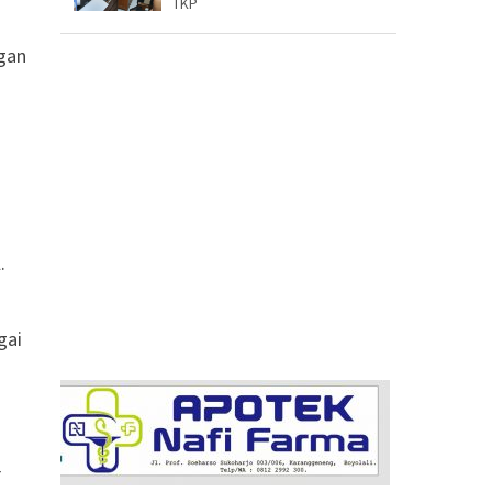
TKP
gan
.
gai
r