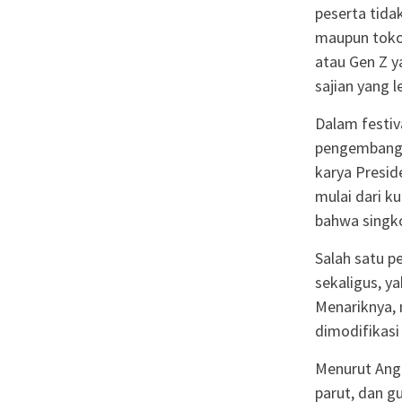
peserta tida
maupun tokoh
atau Gen Z y
sajian yang 
Dalam festiv
pengembanga
karya Presid
mulai dari 
bahwa singko
Salah satu p
sekaligus, y
Menariknya, 
dimodifikas
Menurut Ange
parut, dan g