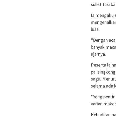
substitusi b
Ia mengaku s
mengenalkan
luas.
“Dengan acara
banyak macam
ujarnya.
Peserta lain
pai singkon
sagu. Menur
selama ada 
“Yang pentin
varian makan
Kehadiran pa