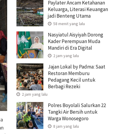
Paylater Ancam Ketahanan
Keluarga, Literasi Keuangan
jadi Benteng Utama
58 menit yang lalu
Nasyiatul Aisyiyah Dorong
Kader Perempuan Muda
Mandiri di Era Digital
2 jam yang lalu
Jajan Lokal by Padma: Saat
Restoran Memburu
Pedagang Kecil untuk
Berbagi Rezeki
2 jam yang lalu
Polres Boyolali Salurkan 22
Tangki Air Bersih untuk
Warga Wonosegoro
wa
8 jam yang lalu
an