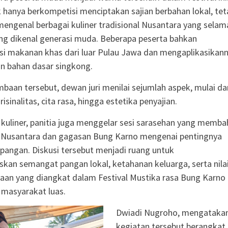
 hanya berkompetisi menciptakan sajian berbahan lokal, tet
 mengenal berbagai kuliner tradisional Nusantara yang selam
rang dikenal generasi muda. Beberapa peserta bahkan
i makanan khas dari luar Pulau Jawa dan mengaplikasikan
 bahan dasar singkong.
baan tersebut, dewan juri menilai sejumlah aspek, mulai da
orisinalitas, cita rasa, hingga estetika penyajian.
 kuliner, panitia juga menggelar sesi sarasehan yang memba
a Nusantara dan gagasan Bung Karno mengenai pentingnya
pangan. Diskusi tersebut menjadi ruang untuk
kan semangat pangan lokal, ketahanan keluarga, serta nila
yaan yang diangkat dalam Festival Mustika rasa Bung Karno
masyarakat luas.
Dwiadi Nugroho, mengataka
kegiatan tersebut berangkat