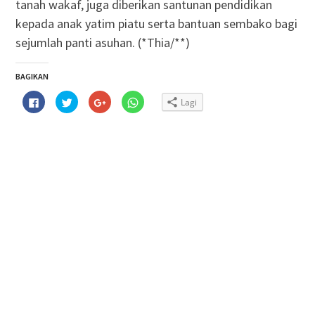
tanah wakaf, juga diberikan santunan pendidikan
kepada anak yatim piatu serta bantuan sembako bagi
sejumlah panti asuhan. (*Thia/**)
BAGIKAN
Klik
Klik
Klik
Klik
Lagi
untuk
untuk
untuk
untuk
membagikan
berbagi
berbagi
berbagi
di
pada
via
di
Facebook(Membuka
Twitter(Membuka
Google+
WhatsApp(Membuka
di
di
(Membuka
di
jendela
jendela
di
jendela
yang
yang
jendela
yang
baru)
baru)
yang
baru)
baru)