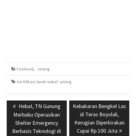
Featured
,
Jateng
Sertifikasi tanah wakaf Jateng
Navigasi
Previous
Hebat, TN Gunung
Next
Kebakaran Bengkel Las
pos
post:
post:
di Teras Boyolali,
Merbabu Operasikan
Kerugian Diperkirakan
Shelter Emergency
Capai Rp 100 Juta
Berbasis Teknologi di