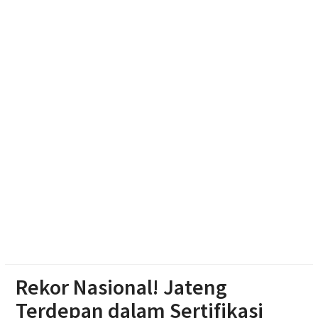
Jagung Setengah Karung Secara Restorative
Justice
Jelang Hut Ri, Ratusan Gapura di Surakarta Adu
Kreasi
Tim Sparta Polresta Surakarta Amankan 4 Orang
Diduga Intimidasi Warga yang Nongkrong di Solo
Rekor Nasional! Jateng
Terdepan dalam Sertifikasi