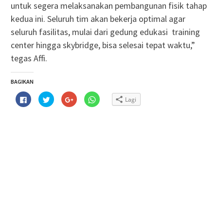
untuk segera melaksanakan pembangunan fisik tahap
kedua ini. Seluruh tim akan bekerja optimal agar
seluruh fasilitas, mulai dari gedung edukasi training
center hingga skybridge, bisa selesai tepat waktu,”
tegas Affi.
BAGIKAN
Klik
Klik
Klik
Klik
Lagi
untuk
untuk
untuk
untuk
membagikan
berbagi
berbagi
berbagi
di
pada
via
di
Facebook(Membuka
Twitter(Membuka
Google+
WhatsApp(Membuka
di
di
(Membuka
di
jendela
jendela
di
jendela
yang
yang
jendela
yang
baru)
baru)
yang
baru)
baru)