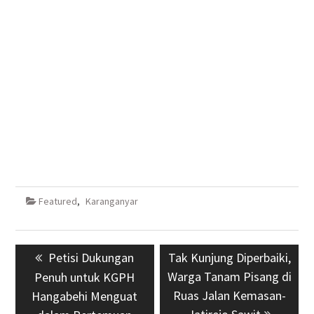
Featured
,
Karanganyar
Navigasi
Previous
Petisi Dukungan
Next
Tak Kunjung Diperbaiki,
pos
post:
Warga Tanam Pisang di
post:
Penuh untuk KGPH
Ruas Jalan Kemasan-
Hangabehi Menguat