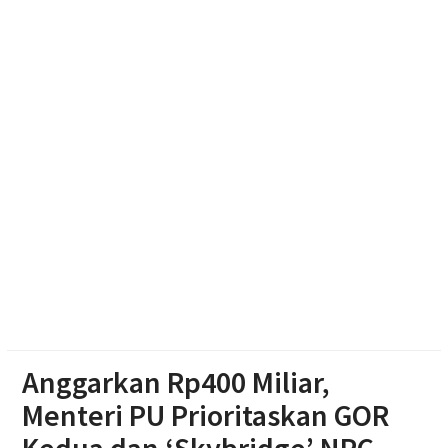
Justice
Mengintip Tradisi Sebaran Apem Keong Mas di
Pengging
Pengurus DPD Partai Golkar Sragen Rayakan Ultah
Ketum Bahlil Lahadalia di Panti Asuhan Anak Yatim
Muhammadiyah Sragen
Anggarkan Rp400 Miliar,
Menteri PU Prioritaskan GOR