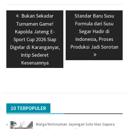
Navigasi
Previous
Bukan Sekadar
Next
Standar Baru Susu
pos
post:
post:
Formula dari Susu
Turnamen Game!
Segar Hadir di
Kapolda Jateng E-
Indonesia, Proses
Sport Cup 2026 Siap
Produksi Jadi Sorotan
Digelar di Karanganyar,
Intip Sederet
Keseruannya
10 TERPOPULER
Warga Notosuman Jayengan Solo Hias Gapura