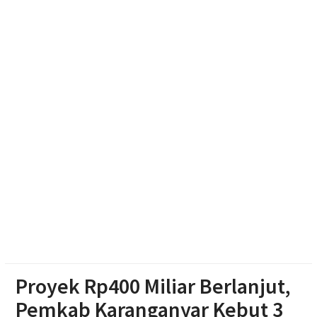
Muktamar Nasyiatul Aisyiyah Pilih 13 Formatur
Periode 2026-2030
Paylater Ancam Ketahanan Keluarga, Literasi
Keuangan jadi Benteng Utama
Nasyiatul Aisyiyah Dorong Kader Perempuan Muda
Mandiri di Era Digital
Proyek Rp400 Miliar Berlanjut,
Pemkab Karanganyar Kebut 3