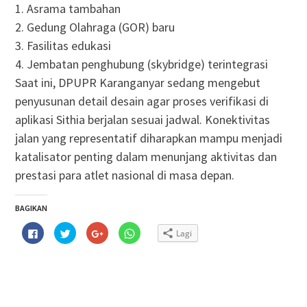
1. Asrama tambahan
2. Gedung Olahraga (GOR) baru
3. Fasilitas edukasi
4. Jembatan penghubung (skybridge) terintegrasi
Saat ini, DPUPR Karanganyar sedang mengebut
penyusunan detail desain agar proses verifikasi di
aplikasi Sithia berjalan sesuai jadwal. Konektivitas
jalan yang representatif diharapkan mampu menjadi
katalisator penting dalam menunjang aktivitas dan
prestasi para atlet nasional di masa depan.
BAGIKAN
Klik
Klik
Klik
Klik
Lagi
untuk
untuk
untuk
untuk
membagikan
berbagi
berbagi
berbagi
di
pada
via
di
Facebook(Membuka
Twitter(Membuka
Google+
WhatsApp(Membuka
di
di
(Membuka
di
jendela
jendela
di
jendela
yang
yang
jendela
yang
baru)
baru)
yang
baru)
baru)