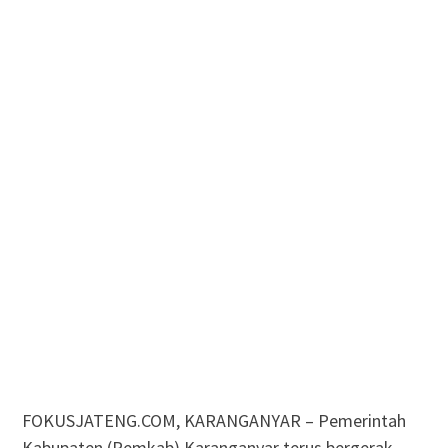
FOKUSJATENG.COM, KARANGANYAR – Pemerintah
Kabupaten (Pemkab) Karanganyar terus bergerak