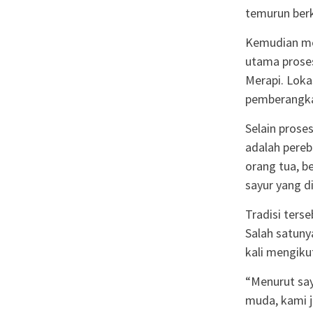
temurun ber
Kemudian me
utama prose
Merapi. Lokas
pemberangka
Selain prose
adalah pereb
orang tua, 
sayur yang d
Tradisi ters
Salah satuny
kali mengiku
“Menurut say
muda, kami j