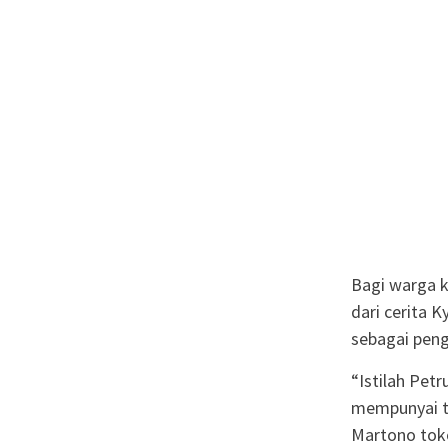
Bagi warga k
dari cerita 
sebagai pen
“Istilah Pe
mempunyai tu
Martono tok