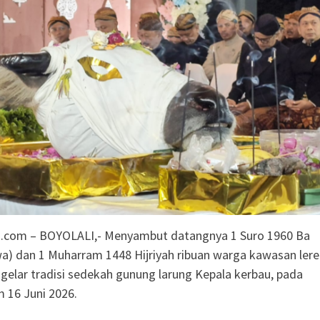
siden Kebakaran
ng SD Negeri 1
i
olaborasi, Teken 19
mi Senilai Rp 20,2
odal Sewa Laptop Rp
ian CBT Domisili
.com – BOYOLALI,- Menyambut datangnya 1 Suro 1960 Ba
wa) dan 1 Muharram 1448 Hijriyah ribuan warga kawasan ler
elar tradisi sedekah gunung larung Kepala kerbau, pada
 16 Juni 2026.