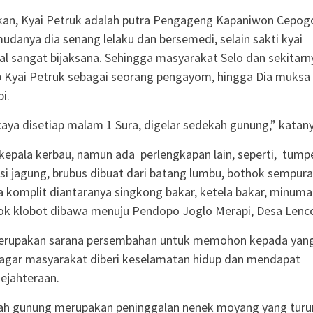
kan, Kyai Petruk adalah putra Pengageng Kapaniwon Cepog
danya dia senang lelaku dan bersemedi, selain sakti kyai
al sangat bijaksana. Sehingga masyarakat Selo dan sekitarn
Kyai Petruk sebagai seorang pengayom, hingga Dia muksa 
i.
aya disetiap malam 1 Sura, digelar sedekah gunung,” katany
kepala kerbau, namun ada perlengkapan lain, seperti, tum
nasi jagung, brubus dibuat dari batang lumbu, bothok sempura
a komplit diantaranya singkong bakar, ketela bakar, minum
ok klobot dibawa menuju Pendopo Joglo Merapi, Desa Lenc
erupakan sarana persembahan untuk memohon kepada yan
agar masyarakat diberi keselamatan hidup dan mendapat
ejahteraan.
kah gunung merupakan peninggalan nenek moyang yang turu