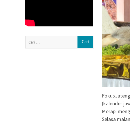
Polisi Dalami In
Kantin dan Guda
Jerukan, Juwang
Jateng-Kaltim K
Kerja Sama Ekono
Triliun
Cari
Abimanyu, Berm
untuk:
50 Ribu Lolos Uj
Kampus UNY
FokusJateng
(kalender ja
Merapi mengg
Selasa malam