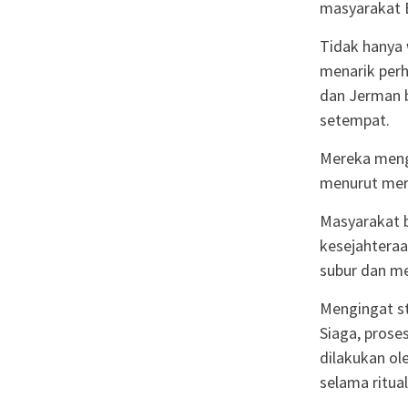
masyarakat B
Tidak hanya 
menarik perh
dan Jerman 
setempat.
Mereka menga
menurut mere
Masyarakat 
kesejahteraa
subur dan m
Mengingat st
Siaga, pros
dilakukan ol
selama ritual