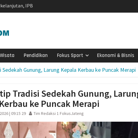
a Timor di Surakarta
a dan Kebakaran
ragen Siagakan 479
i Musim Kemarau
 X DPR RI dan BPS
cu Semangat Petugas
2026: Capaian Sudah
Wisata
Pendidikan
Fokus Sport
Ekonomi & Bisnis
 Ungkap Kasus
si Sedekah Gunung, Larung Kepala Kerbau ke Puncak Merapi
 Dibekuk di Tengaran
Lapuk, Rumah Warga
habinkamtibmas
tip Tradisi Sedekah Gunung, Larun
 Salurkan Bantuan
 Kerbau ke Puncak Merapi
029, Pemprov Siapkan
p1,2 Triliun
2026 | 09:15 29
Tim Redaksi 1 FokusJateng
h di Wonosegoro,
r Sungai Demi