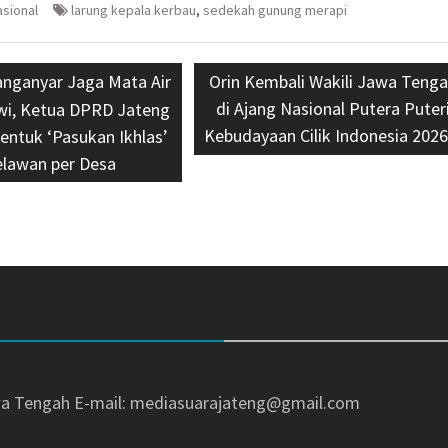
asional
larung kepala kerbau
,
sedekah gunung merapi
anganyar Jaga Mata Air
Next
Orin Kembali Wakili Jawa Teng
post:
di Ajang Nasional Putera Puter
wi, Ketua DPRD Jateng
Kebudayaan Cilik Indonesia 2026
ntuk ‘Pasukan Ikhlas’
elawan per Desa
awa Tengah
E-mail: mediasuarajateng@gmail.com