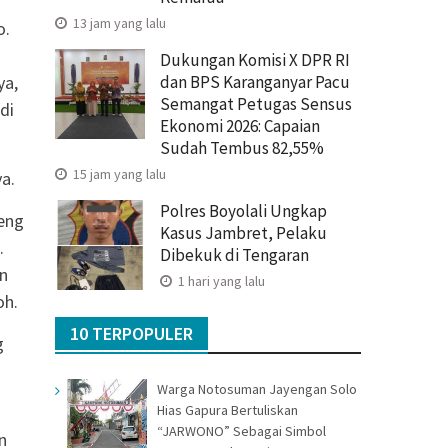
13 jam yang lalu
o.
Dukungan Komisi X DPR RI
dan BPS Karanganyar Pacu
ya,
Semangat Petugas Sensus
di
Ekonomi 2026: Capaian
Sudah Tembus 82,55%
15 jam yang lalu
a.
Polres Boyolali Ungkap
peng
Kasus Jambret, Pelaku
.
Dibekuk di Tengaran
an
1 hari yang lalu
oh.
10 TERPOPULER
g
Warga Notosuman Jayengan Solo
Hias Gapura Bertuliskan
“JARWONO” Sebagai Simbol
n