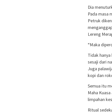
Dia menutur
Pada masa mu
Petruk diken
menganggap 
Lereng Merap
“Maka diperc
Tidak hanya 
sesaji dari 
Juga palawij
kopi dan rok
Semua itu m
Maha Kuasa 
limpahan kes
Ritual sede