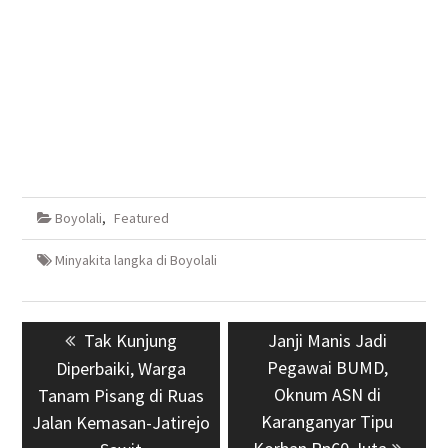
Boyolali
,
Featured
Minyakita langka di Boyolali
Navigasi
Previous
Tak Kunjung
Next
Janji Manis Jadi
pos
post:
Pegawai BUMD,
post:
Diperbaiki, Warga
Oknum ASN di
Tanam Pisang di Ruas
Karanganyar Tipu
Jalan Kemasan-Jatirejo