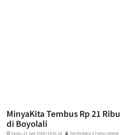
Ketum Bahlil Lahadalia di Panti Asuhan Anak Yatim
Muhammadiyah Sragen
Resmikan Gedung Baru KB Anak Sholeh Ngasem,
Bupati Karanganyar Dorong Lingkungan Belajar
Adaptif
Emak-emak Desa Nepen Antusias Ikuti Lomba
Agustusan 2026
MinyaKita Tembus Rp 21 Ribu
di Boyolali
Senin, 15 Juni 2026 | 16:21 20
Tim Redaksi 1 FokusJateng