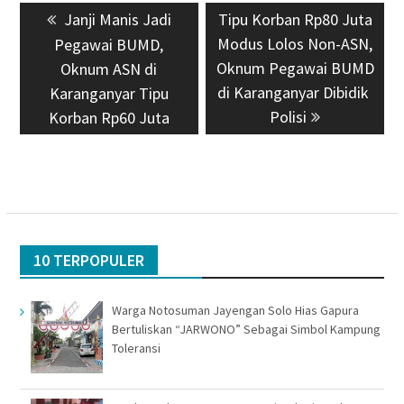
Previous
Janji Manis Jadi
Next
Tipu Korban Rp80 Juta
pos
post:
Modus Lolos Non-ASN,
post:
Pegawai BUMD,
Oknum Pegawai BUMD
Oknum ASN di
di Karanganyar Dibidik
Karanganyar Tipu
Polisi
Korban Rp60 Juta
10 TERPOPULER
Warga Notosuman Jayengan Solo Hias Gapura
Bertuliskan “JARWONO” Sebagai Simbol Kampung
Toleransi