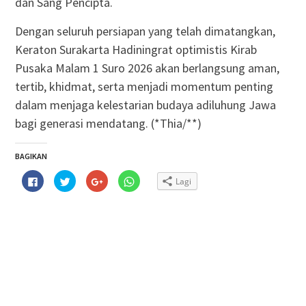
dan Sang Pencipta.
Dengan seluruh persiapan yang telah dimatangkan,
Keraton Surakarta Hadiningrat optimistis Kirab
Pusaka Malam 1 Suro 2026 akan berlangsung aman,
tertib, khidmat, serta menjadi momentum penting
dalam menjaga kelestarian budaya adiluhung Jawa
bagi generasi mendatang. (*Thia/**)
BAGIKAN
Klik
Klik
Klik
Klik
Lagi
untuk
untuk
untuk
untuk
membagikan
berbagi
berbagi
berbagi
di
pada
via
di
Facebook(Membuka
Twitter(Membuka
Google+
WhatsApp(Membuka
di
di
(Membuka
di
jendela
jendela
di
jendela
yang
yang
jendela
yang
baru)
baru)
yang
baru)
baru)