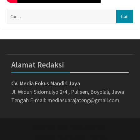
Ca
un
Alamat Redaksi
CV. Media Fokus Mandiri Jaya
Jl. Widuri Sidomulyo 2/4 , Pulisen, Boyolali, Jawa
Tengah
E-mail: mediasuarajateng@gmail.com
Copyright © All rights reserved.
Magazine Plus by
WEN Themes