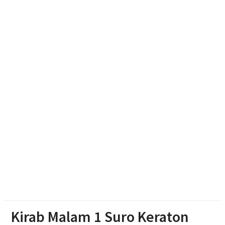
Keuangan jadi Benteng Utama
Nasyiatul Aisyiyah Dorong Kader Perempuan Muda
Mandiri di Era Digital
Jajan Lokal by Padma: Saat Restoran Memburu
Pedagang Kecil untuk Berbagi Rezeki
Polres Boyolali Salurkan 22 Tangki Air Bersih untuk
Warga Wonosegoro
Kirab Malam 1 Suro Keraton