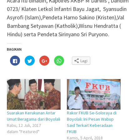
Acara itu dihadiri, Kapolres AKBP M Darwis , Dandim
0723/ Klaten Letkol Infantri Bayu Jagat, Syansudin
Asyrofi (Islam),Pendeta Harno Sakino (Kristen),Val
Bambang Setyawan (Katholik),Wisnu Hendratta (
Hindu) serta Pendeta Sirinyano Sri Puryono.
BAGIKAN
Klik
Klik
Klik
Klik
Lagi
untuk
untuk
untuk
untuk
membagikan
berbagi
berbagi
berbagi
di
pada
via
di
Facebook(Membuka
Twitter(Membuka
Google+
WhatsApp(Membuka
di
di
(Membuka
di
jendela
jendela
di
jendela
yang
yang
jendela
yang
baru)
baru)
yang
baru)
baru)
Suarakan Kerukunan Antar
Rakor FKUB Se-Soloraya di
Umat Beragama dari Boyolali
Boyolali: Ini Pesan Wabup
Rabu, 12 Juli, 2017
Said Terkait Keberadaan
dalam "Featured"
FKUB
Kamis, 5 April, 2018