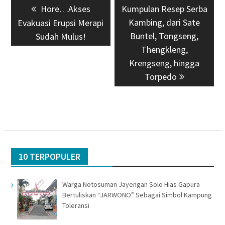
Previous
Hore…Akses
Next
Kumpulan Resep Serba
pos
post:
post:
Kambing, dari Sate
Evakuasi Erupsi Merapi
Buntel, Tongseng,
Sudah Mulus!
Thengkleng,
Krengseng, hingga
Torpedo
10 TERPOPULER
Warga Notosuman Jayengan Solo Hias Gapura
Bertuliskan “JARWONO” Sebagai Simbol Kampung
Toleransi