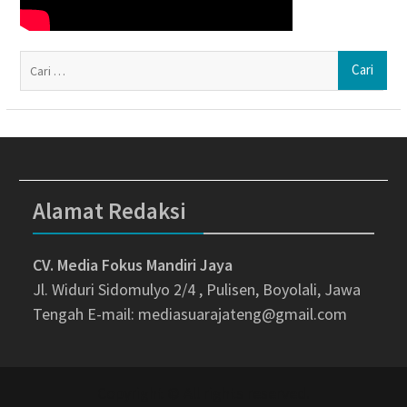
Ca
un
Alamat Redaksi
CV. Media Fokus Mandiri Jaya
Jl. Widuri Sidomulyo 2/4 , Pulisen, Boyolali, Jawa
Tengah
E-mail: mediasuarajateng@gmail.com
Copyright © All rights reserved.