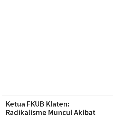
Muktamar Nasyiatul Aisyiyah Pilih 13 Formatur
Periode 2026-2030
Paylater Ancam Ketahanan Keluarga, Literasi
Keuangan jadi Benteng Utama
Nasyiatul Aisyiyah Dorong Kader Perempuan Muda
Mandiri di Era Digital
Ketua FKUB Klaten:
Radikalisme Muncul Akibat