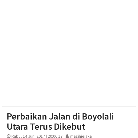
Adaptif
Emak-emak Desa Nepen Antusias Ikuti Lomba
Agustusan 2026
Muktamar Nasyiatul Aisyiyah Pilih 13 Formatur
Periode 2026-2030
Paylater Ancam Ketahanan Keluarga, Literasi
Keuangan jadi Benteng Utama
Perbaikan Jalan di Boyolali
Utara Terus Dikebut
Rabu, 14 Juni 2017 | 20:06 17
masihjejaka