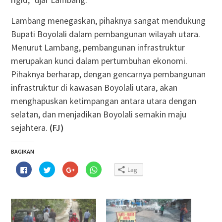
Lambang menegaskan, pihaknya sangat mendukung
Bupati Boyolali dalam pembangunan wilayah utara.
Menurut Lambang, pembangunan infrastruktur
merupakan kunci dalam pertumbuhan ekonomi.
Pihaknya berharap, dengan gencarnya pembangunan
infrastruktur di kawasan Boyolali utara, akan
menghapuskan ketimpangan antara utara dengan
selatan, dan menjadikan Boyolali semakin maju
sejahtera.
(FJ)
BAGIKAN
Klik
Klik
Klik
Klik
Lagi
untuk
untuk
untuk
untuk
membagikan
berbagi
berbagi
berbagi
di
pada
via
di
Facebook(Membuka
Twitter(Membuka
Google+
WhatsApp(Membuka
di
di
(Membuka
di
jendela
jendela
di
jendela
yang
yang
jendela
yang
baru)
baru)
yang
baru)
baru)