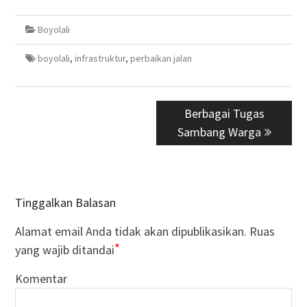
Boyolali
boyolali
,
infrastruktur
,
perbaikan jalan
Navigasi
Next
Berbagai Tugas
pos
Sambang Warga
post:
Tinggalkan Balasan
Alamat email Anda tidak akan dipublikasikan.
Ruas
*
yang wajib ditandai
Komentar