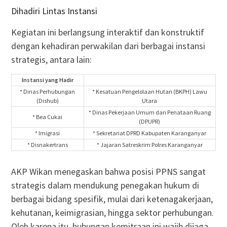
Dihadiri Lintas Instansi
Kegiatan ini berlangsung interaktif dan konstruktif
dengan kehadiran perwakilan dari berbagai instansi
strategis, antara lain:
Instansi yang Hadir
* Dinas Perhubungan
* Kesatuan Pengelolaan Hutan (BKPH) Lawu
(Dishub)
Utara
* Dinas Pekerjaan Umum dan Penataan Ruang
* Bea Cukai
(DPUPR)
* Imigrasi
* Sekretariat DPRD Kabupaten Karanganyar
* Disnakertrans
* Jajaran Satreskrim Polres Karanganyar
AKP Wikan menegaskan bahwa posisi PPNS sangat
strategis dalam mendukung penegakan hukum di
berbagai bidang spesifik, mulai dari ketenagakerjaan,
kehutanan, keimigrasian, hingga sektor perhubungan.
Oleh karena itu, hubungan kemitraan ini wajib dijaga