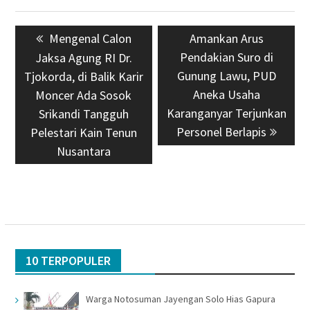
Navigasi
Previous
Mengenal Calon
Next
Amankan Arus
pos
post:
Pendakian Suro di
post:
Jaksa Agung RI Dr.
Gunung Lawu, PUD
Tjokorda, di Balik Karir
Aneka Usaha
Moncer Ada Sosok
Karanganyar Terjunkan
Srikandi Tangguh
Personel Berlapis
Pelestari Kain Tenun
Nusantara
10 TERPOPULER
Warga Notosuman Jayengan Solo Hias Gapura