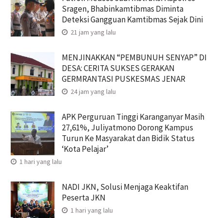
Sragen, Bhabinkamtibmas Diminta
Deteksi Gangguan Kamtibmas Sejak Dini
21 jam yang lalu
MENJINAKKAN “PEMBUNUH SENYAP” DI
DESA: CERITA SUKSES GERAKAN
GERMRANTASI PUSKESMAS JENAR
24 jam yang lalu
APK Perguruan Tinggi Karanganyar Masih
27,61%, Juliyatmono Dorong Kampus
Turun Ke Masyarakat dan Bidik Status
‘Kota Pelajar’
1 hari yang lalu
NADI JKN, Solusi Menjaga Keaktifan
Peserta JKN
1 hari yang lalu