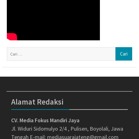
Ca
un
Alamat Redaksi
CV. Media Fokus Mandiri Jaya
Jl. Widuri Sidomulyo 2/4 , Pulisen, Boyolali, Jawa
Tengah
E-mail: mediasuarajateng@gmail.com