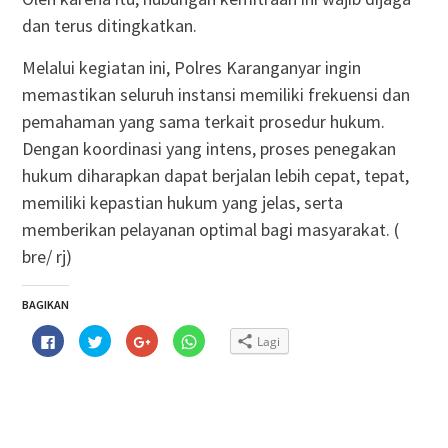
dan terus ditingkatkan.
Melalui kegiatan ini, Polres Karanganyar ingin
memastikan seluruh instansi memiliki frekuensi dan
pemahaman yang sama terkait prosedur hukum.
Dengan koordinasi yang intens, proses penegakan
hukum diharapkan dapat berjalan lebih cepat, tepat,
memiliki kepastian hukum yang jelas, serta
memberikan pelayanan optimal bagi masyarakat. (
bre/ rj)
BAGIKAN
Klik
Klik
Klik
Klik
Lagi
untuk
untuk
untuk
untuk
membagikan
berbagi
berbagi
berbagi
di
pada
via
di
Facebook(Membuka
Twitter(Membuka
Google+
WhatsApp(Membuka
di
di
(Membuka
di
jendela
jendela
di
jendela
yang
yang
jendela
yang
baru)
baru)
yang
baru)
baru)