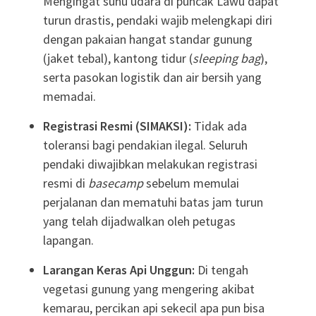
Mengingat suhu udara di puncak Lawu dapat
turun drastis, pendaki wajib melengkapi diri
dengan pakaian hangat standar gunung
(jaket tebal), kantong tidur (
sleeping bag
),
serta pasokan logistik dan air bersih yang
memadai
.
Registrasi Resmi (SIMAKSI):
Tidak ada
toleransi bagi pendakian ilegal
. Seluruh
pendaki diwajibkan melakukan registrasi
resmi di
basecamp
sebelum memulai
perjalanan dan mematuhi batas jam turun
yang telah dijadwalkan oleh petugas
lapangan
.
Larangan Keras Api Unggun:
Di tengah
vegetasi gunung yang mengering akibat
kemarau, percikan api sekecil apa pun bisa