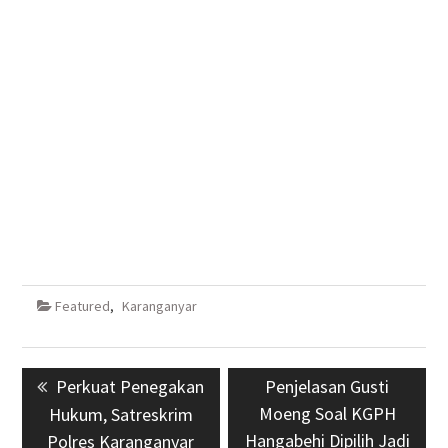
Featured
,
Karanganyar
Navigasi
Previous
Perkuat Penegakan
Next
Penjelasan Gusti
pos
post:
Moeng Soal KGPH
post:
Hukum, Satreskrim
Hangabehi Dipilih Jadi
Polres Karanganyar