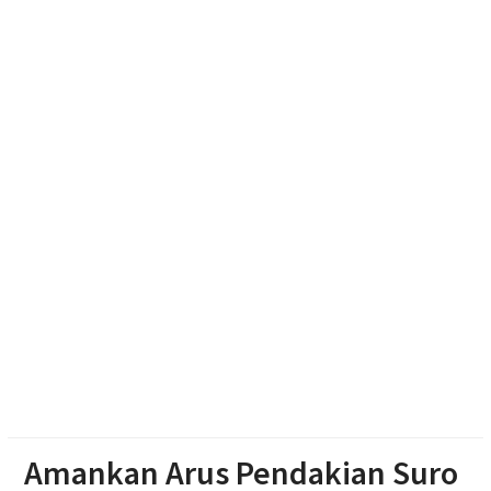
Bantuan
Pilgub Jateng 2029, Pemprov Siapkan Dana
Cadangan Rp1,2 Triliun
Kekeringan Parah di Wonosegoro, Warga Gali Dasar
Sungai Demi Dapatkan Air
Polisi Dalami Insiden Kebakaran Kantin dan Gudang
SD Negeri 1 Jerukan, Juwangi
Amankan Arus Pendakian Suro