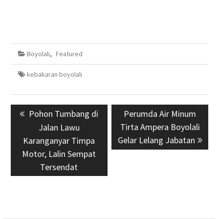
Boyolali
,
Featured
kebakaran boyolali
Navigasi
Previous
Pohon Tumbang di
Next
Perumda Air Minum
pos
post:
Tirta Ampera Boyolali
post:
Jalan Lawu
Gelar Lelang Jabatan
Karanganyar Timpa
Motor, Lalin Sempat
Tersendat