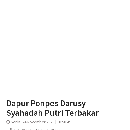
Perusahaan
Polsek Jenar Sragen Selesaikan Kasus Pencurian
Jagung Setengah Karung Secara Restorative
Justice
Mengintip Tradisi Sebaran Apem Keong Mas di
Pengging
Dapur Ponpes Darusy
Syahadah Putri Terbakar
Senin, 24 November 2025 | 18:58 49
Tim Redaksi 1 FokusJateng