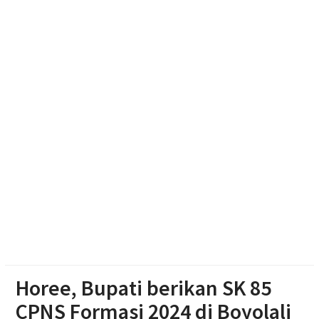
Ketum Bahlil Lahadalia di Panti Asuhan Anak Yatim
Muhammadiyah Sragen
Resmikan Gedung Baru KB Anak Sholeh Ngasem,
Bupati Karanganyar Dorong Lingkungan Belajar
Adaptif
Emak-emak Desa Nepen Antusias Ikuti Lomba
Agustusan 2026
Horee, Bupati berikan SK 85
CPNS Formasi 2024 di Boyolali