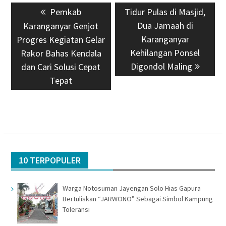
Previous
Pemkab
Next
Tidur Pulas di Masjid,
pos
post:
post:
Dua Jamaah di
Karanganyar Genjot
Karanganyar
Progres Kegiatan Gelar
Kehilangan Ponsel
Rakor Bahas Kendala
Digondol Maling
dan Cari Solusi Cepat
Tepat
10 TERPOPULER
Warga Notosuman Jayengan Solo Hias Gapura
Bertuliskan “JARWONO” Sebagai Simbol Kampung
Toleransi