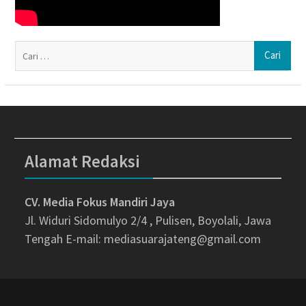
Ca
un
Alamat Redaksi
CV. Media Fokus Mandiri Jaya
Jl. Widuri Sidomulyo 2/4 , Pulisen, Boyolali, Jawa
Tengah
E-mail: mediasuarajateng@gmail.com
Copyright © All rights reserved.