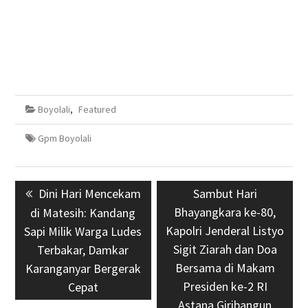
Boyolali
,
Featured
Gpm Boyolali
Navigasi
Previous
Dini Hari Mencekam
Next
Sambut Hari
pos
post:
Bhayangkara ke-80,
post:
di Matesih: Kandang
Kapolri Jenderal Listyo
Sapi Milik Warga Ludes
Sigit Ziarah dan Doa
Terbakar, Damkar
Bersama di Makam
Karanganyar Bergerak
Presiden ke-2 RI
Cepat
Astana Giribangun