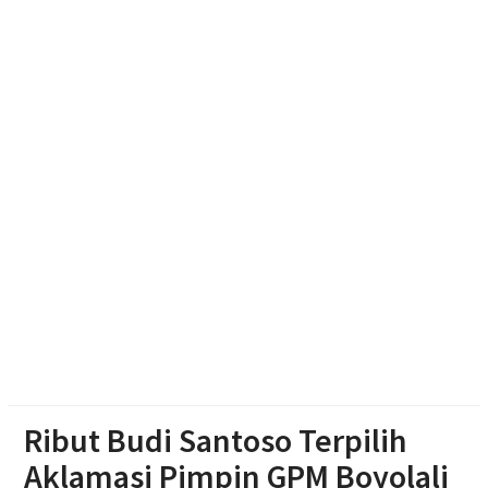
Resmikan Gedung Baru KB Anak Sholeh Ngasem,
Bupati Karanganyar Dorong Lingkungan Belajar
Adaptif
Emak-emak Desa Nepen Antusias Ikuti Lomba
Agustusan 2026
Muktamar Nasyiatul Aisyiyah Pilih 13 Formatur
Periode 2026-2030
Ribut Budi Santoso Terpilih
Aklamasi Pimpin GPM Boyolali