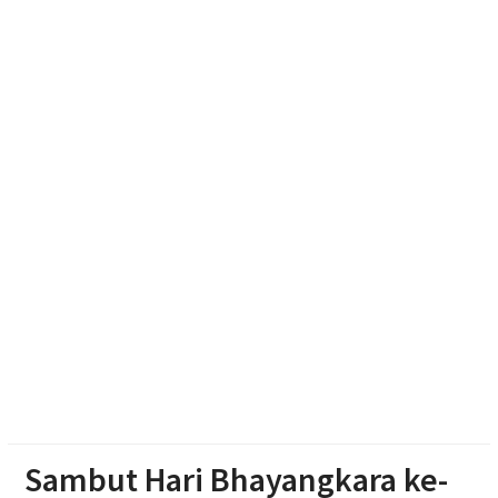
Bhabinkamtibmas Diminta Deteksi Gangguan
Kamtibmas Sejak Dini
MENJINAKKAN “PEMBUNUH SENYAP” DI DESA:
CERITA SUKSES GERAKAN GERMRANTASI
PUSKESMAS JENAR
APK Perguruan Tinggi Karanganyar Masih 27,61%,
Juliyatmono Dorong Kampus Turun Ke Masyarakat
dan Bidik Status ‘Kota Pelajar’
Sambut Hari Bhayangkara ke-