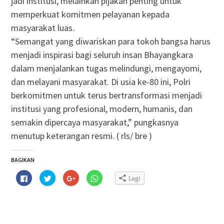
jadi institusi, melainkan pijakan penting untuk
memperkuat komitmen pelayanan kepada
masyarakat luas.
“Semangat yang diwariskan para tokoh bangsa harus
menjadi inspirasi bagi seluruh insan Bhayangkara
dalam menjalankan tugas melindungi, mengayomi,
dan melayani masyarakat. Di usia ke-80 ini, Polri
berkomitmen untuk terus bertransformasi menjadi
institusi yang profesional, modern, humanis, dan
semakin dipercaya masyarakat,” pungkasnya
menutup keterangan resmi. ( rls/ bre )
BAGIKAN
Klik
Klik
Klik
Klik
Lagi
untuk
untuk
untuk
untuk
membagikan
berbagi
berbagi
berbagi
di
pada
via
di
Facebook(Membuka
Twitter(Membuka
Google+
WhatsApp(Membuka
di
di
(Membuka
di
jendela
jendela
di
jendela
yang
yang
jendela
yang