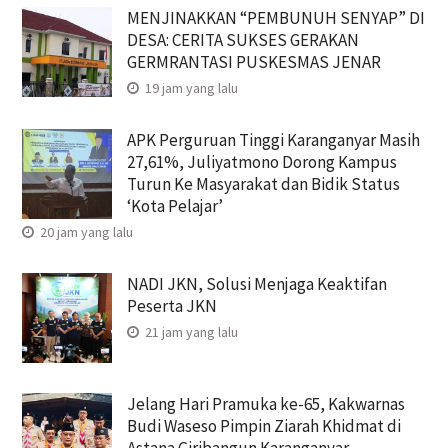
MENJINAKKAN “PEMBUNUH SENYAP” DI
DESA: CERITA SUKSES GERAKAN
GERMRANTASI PUSKESMAS JENAR
19 jam yang lalu
APK Perguruan Tinggi Karanganyar Masih
27,61%, Juliyatmono Dorong Kampus
Turun Ke Masyarakat dan Bidik Status
‘Kota Pelajar’
20 jam yang lalu
NADI JKN, Solusi Menjaga Keaktifan
Peserta JKN
21 jam yang lalu
Jelang Hari Pramuka ke-65, Kakwarnas
Budi Waseso Pimpin Ziarah Khidmat di