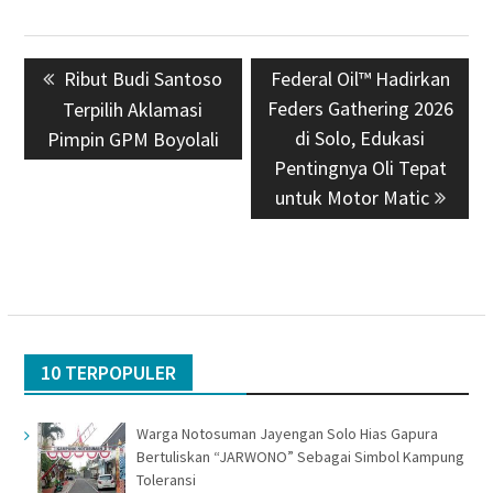
Navigasi
Previous
Ribut Budi Santoso
Next
Federal Oil™ Hadirkan
pos
post:
Feders Gathering 2026
post:
Terpilih Aklamasi
di Solo, Edukasi
Pimpin GPM Boyolali
Pentingnya Oli Tepat
untuk Motor Matic
10 TERPOPULER
Warga Notosuman Jayengan Solo Hias Gapura
Bertuliskan “JARWONO” Sebagai Simbol Kampung
Toleransi