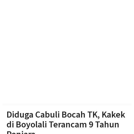
Dua Pria Asal Grobogan Ditangkap Saat Hendak
Edarkan Narkoba di Boyolali
Diduga Karena Lapuk, Rumah Warga Sambi Roboh.
Bhabinkamtibmas Gotong Royong, Salurkan
Bantuan
Diduga Cabuli Bocah TK, Kakek
di Boyolali Terancam 9 Tahun