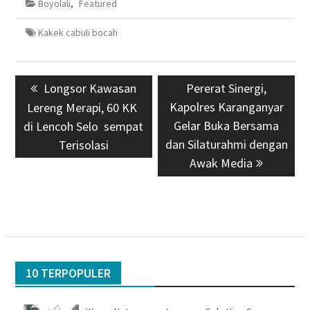
Boyolali
,
Featured
Kakek cabuli bocah
Navigasi
Previous
Longsor Kawasan
Next
Pererat Sinergi,
pos
post:
Kapolres Karanganyar
post:
Lereng Merapi, 60 KK
Gelar Buka Bersama
di Lencoh Selo sempat
dan Silaturahmi dengan
Terisolasi
Awak Media
10 TERPOPULER