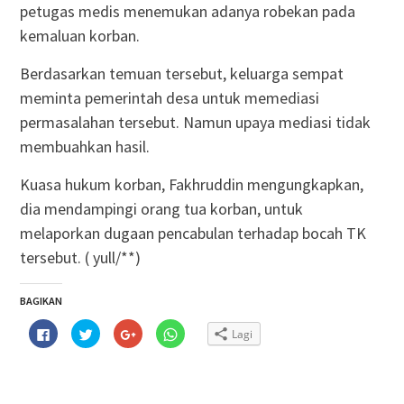
petugas medis menemukan adanya robekan pada
kemaluan korban.
Berdasarkan temuan tersebut, keluarga sempat
meminta pemerintah desa untuk memediasi
permasalahan tersebut. Namun upaya mediasi tidak
membuahkan hasil.
Kuasa hukum korban, Fakhruddin mengungkapkan,
dia mendampingi orang tua korban, untuk
melaporkan dugaan pencabulan terhadap bocah TK
tersebut. ( yull/**)
BAGIKAN
Klik
Klik
Klik
Klik
Lagi
untuk
untuk
untuk
untuk
membagikan
berbagi
berbagi
berbagi
di
pada
via
di
Facebook(Membuka
Twitter(Membuka
Google+
WhatsApp(Membuka
di
di
(Membuka
di
jendela
jendela
di
jendela