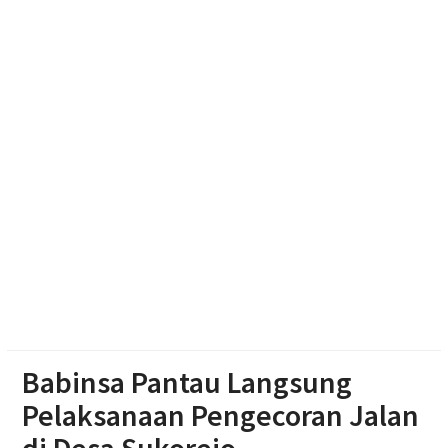
Dua Pria Asal Grobogan Ditangkap Saat Hendak
Edarkan Narkoba di Boyolali
Diduga Karena Lapuk, Rumah Warga Sambi Roboh.
Bhabinkamtibmas Gotong Royong, Salurkan
Bantuan
Babinsa Pantau Langsung
Pelaksanaan Pengecoran Jalan