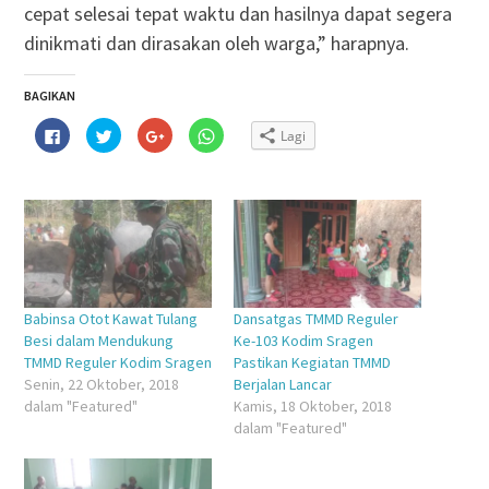
cepat selesai tepat waktu dan hasilnya dapat segera
dinikmati dan dirasakan oleh warga,” harapnya.
BAGIKAN
Klik
Klik
Klik
Klik
Lagi
untuk
untuk
untuk
untuk
membagikan
berbagi
berbagi
berbagi
di
pada
via
di
Facebook(Membuka
Twitter(Membuka
Google+
WhatsApp(Membuka
di
di
(Membuka
di
jendela
jendela
di
jendela
yang
yang
jendela
yang
baru)
baru)
yang
baru)
baru)
Babinsa Otot Kawat Tulang
Dansatgas TMMD Reguler
Besi dalam Mendukung
Ke-103 Kodim Sragen
TMMD Reguler Kodim Sragen
Pastikan Kegiatan TMMD
Senin, 22 Oktober, 2018
Berjalan Lancar
dalam "Featured"
Kamis, 18 Oktober, 2018
dalam "Featured"