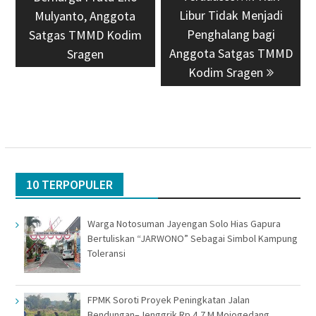
Libur Tidak Menjadi
Mulyanto, Anggota
Penghalang bagi
Satgas TMMD Kodim
Anggota Satgas TMMD
Sragen
Kodim Sragen
10 TERPOPULER
Warga Notosuman Jayengan Solo Hias Gapura
Bertuliskan “JARWONO” Sebagai Simbol Kampung
Toleransi
FPMK Soroti Proyek Peningkatan Jalan
Bendungan–Jenggrik Rp 4,7 M Mojogedang