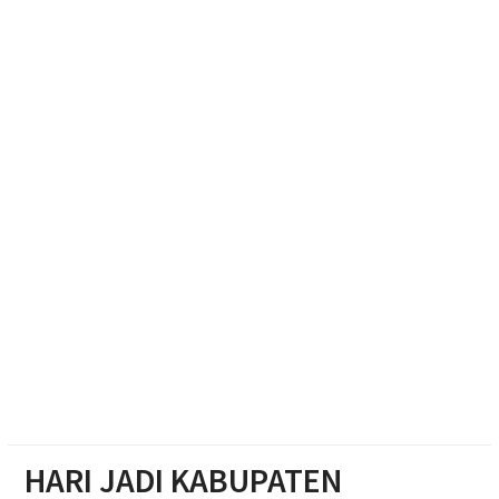
Ketum Bahlil Lahadalia di Panti Asuhan Anak Yatim
Muhammadiyah Sragen
Resmikan Gedung Baru KB Anak Sholeh Ngasem,
Bupati Karanganyar Dorong Lingkungan Belajar
Adaptif
Emak-emak Desa Nepen Antusias Ikuti Lomba
Agustusan 2026
HARI JADI KABUPATEN