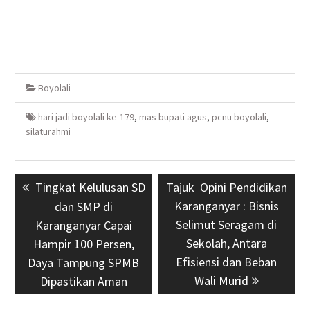
Boyolali
hari jadi boyolali ke-179
,
mas bupati agus
,
pcnu boyolali
,
silaturahmi
Navigasi
Previous
Tingkat Kelulusan SD
Next
Tajuk Opini Pendidikan
pos
post:
post:
Karanganyar : Bisnis
dan SMP di
Selimut Seragam di
Karanganyar Capai
Sekolah, Antara
Hampir 100 Persen,
Efisiensi dan Beban
Daya Tampung SPMB
Wali Murid
Dipastikan Aman