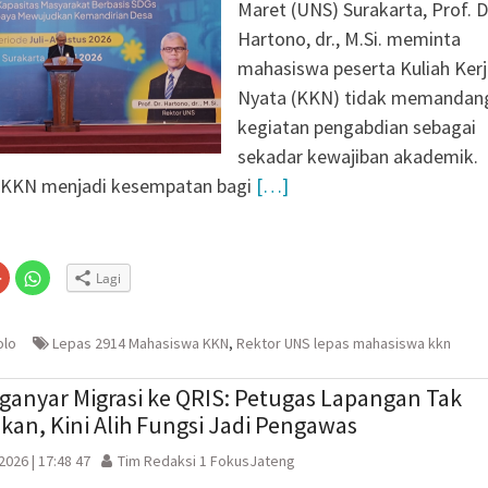
a Literasi Anak
Maret (UNS) Surakarta, Prof. D
n Membaca, Bermain,
Hartono, dr., M.Si. meminta
rcerita
mahasiswa peserta Kuliah Ker
iasi 99 Program CSR
Nyata (KKN) tidak memandan
an
kegiatan pengabdian sebagai
agen Selesaikan Kasus
sekadar kewajiban akademik.
g Setengah Karung
 KKN menjadi kesempatan bagi
[…]
ve Justice
si Sebaran Apem Keong
Klik
Klik
Lagi
untuk
untuk
n
gi
berbagi
berbagi
via
di
embuka
er(Membuka
Google+
WhatsApp(Membuka
(Membuka
di
olo
Lepas 2914 Mahasiswa KKN
,
Rektor UNS lepas mahasiswa kkn
la
di
jendela
jendela
yang
yang
baru)
baru)
ganyar Migrasi ke QRIS: Petugas Lapangan Tak
kan, Kini Alih Fungsi Jadi Pengawas
 2026 | 17:48 47
Tim Redaksi 1 FokusJateng