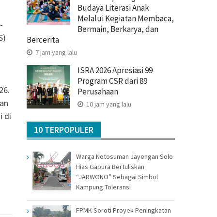
Budaya Literasi Anak
Melalui Kegiatan Membaca,
-
Bermain, Berkarya, dan
S)
Bercerita
7 jam yang lalu
ISRA 2026 Apresiasi 99
Program CSR dari 89
26.
Perusahaan
kan
10 jam yang lalu
 di
10 TERPOPULER
Warga Notosuman Jayengan Solo
Hias Gapura Bertuliskan
“JARWONO” Sebagai Simbol
Kampung Toleransi
FPMK Soroti Proyek Peningkatan