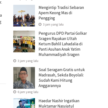
r.
Mengintip Tradisi Sebaran
Apem Keong Mas di
ja
Pengging
g
3 jam yang lalu
Pengurus DPD Partai Golkar
Sragen Rayakan Ultah
Ketum Bahlil Lahadalia di
Panti Asuhan Anak Yatim
Muhammadiyah Sragen
3 jam yang lalu
Soal Seragam Gratis untuk
Madrasah, Sekda Boyolali:
Sudah Kami Hitung
Anggarannya
6 jam yang lalu
Haedar Nashir Ingatkan
Muktamar Nasyiatul