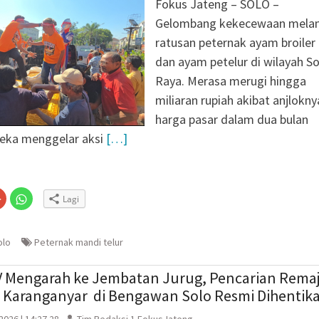
Fokus Jateng – ​SOLO –
Gelombang kekecewaan mela
ratusan peternak ayam broiler
dan ayam petelur di wilayah So
Raya. Merasa merugi hingga
miliaran rupiah akibat anjlokny
harga pasar dalam dua bulan
reka menggelar aksi
[…]
Klik
Klik
Lagi
untuk
untuk
n
gi
berbagi
berbagi
via
di
embuka
er(Membuka
Google+
WhatsApp(Membuka
(Membuka
di
olo
Peternak mandi telur
la
di
jendela
jendela
yang
yang
baru)
baru)
V Mengarah ke Jembatan Jurug, Pencarian Rema
n Karanganyar di Bengawan Solo Resmi Dihentik
 2026 | 14:27 28
Tim Redaksi 1 FokusJateng