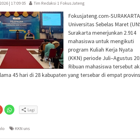
 2026 | 17:09 05
Tim Redaksi 1 FokusJateng
Fokusjateng.com-SURAKARTA
Universitas Sebelas Maret (UN
Surakarta menerjunkan 2.914
mahasiswa untuk mengikuti
program Kuliah Kerja Nyata
(KKN) periode Juli–Agustus 20
Ribuan mahasiswa tersebut a
ama 45 hari di 28 kabupaten yang tersebar di empat provinsi
Klik
Klik
Lagi
untuk
untuk
n
gi
berbagi
berbagi
via
di
embuka
er(Membuka
Google+
WhatsApp(Membuka
(Membuka
di
olo
KKN uns
la
di
jendela
jendela
yang
yang
baru)