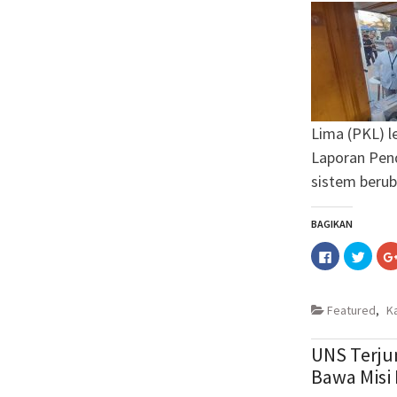
Lima (PKL) l
Laporan Pen
sistem berub
BAGIKAN
Klik
Klik
untuk
untuk
membagika
berba
di
pada
Facebook(M
Twitt
di
di
Featured
,
K
jendela
jende
yang
yang
baru)
baru)
UNS Terju
Bawa Misi