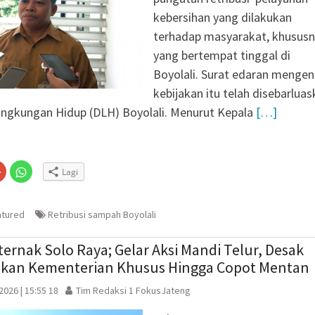
kebersihan yang dilakukan
terhadap masyarakat, khusus
yang bertempat tinggal di
Boyolali. Surat edaran mengen
kebijakan itu telah disebarlua
ingkungan Hidup (DLH) Boyolali. Menurut Kepala
[…]
Klik
Klik
Lagi
untuk
untuk
n
gi
berbagi
berbagi
via
di
embuka
er(Membuka
Google+
WhatsApp(Membuka
(Membuka
di
atured
Retribusi sampah Boyolali
la
di
jendela
jendela
yang
yang
baru)
baru)
ternak Solo Raya; Gelar Aksi Mandi Telur, Desak
an Kementerian Khusus Hingga Copot Mentan ​
 2026 | 15:55 18
Tim Redaksi 1 FokusJateng