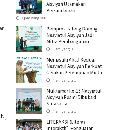
Aisyiyah Utamakan
Persaudaraan
7 jam yang lalu
kan
Pemprov Jateng Dorong
Nasyiatul Aisyiyah Jadi
Mitra Pembangunan
7 jam yang lalu
Memasuki Abad Kedua,
Nasyiatul Aisyiyah Perkuat
Gerakan Perempuan Muda
7 jam yang lalu
Muktamar ke-15 Nasyiatul
Aisyiyah Resmi Dibuka di
Surakarta
7 jam yang lalu
KN,
LITERAKSI (Literasi
Interaktif): Penguatan