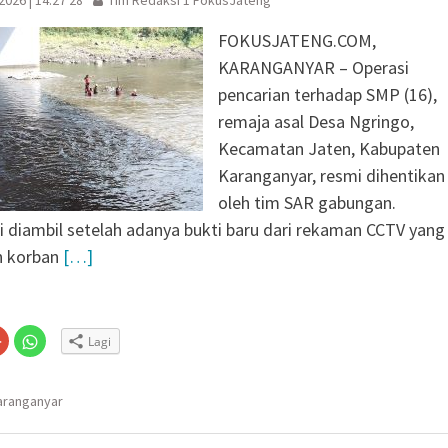
FOKUSJATENG.COM,
KARANGANYAR – Operasi
pencarian terhadap SMP (16),
remaja asal Desa Ngringo,
Kecamatan Jaten, Kabupaten
Karanganyar, resmi dihentikan
oleh tim SAR gabungan.
i diambil setelah adanya bukti baru dari rekaman CCTV yang
n korban
[…]
Klik
Klik
Lagi
untuk
untuk
n
gi
berbagi
berbagi
via
di
embuka
er(Membuka
Google+
WhatsApp(Membuka
(Membuka
di
aranganyar
la
di
jendela
jendela
yang
yang
baru)
baru)