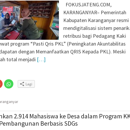
FOKUSJATENG.COM,
KARANGANYAR– Pemerintah
Kabupaten Karanganyar resmi
mendigitalisasi sistem penari
retribusi bagi Pedagang Kaki
ewat program “Pasti Qris PKL” (Peningkatan Akuntabilitas
dapatan dengan Memanfaatkan QRIS Kepada PKL). Meski
ah total menjadi
[…]
Klik
Klik
Lagi
untuk
untuk
n
gi
berbagi
berbagi
via
di
embuka
er(Membuka
Google+
WhatsApp(Membuka
(Membuka
di
aranganyar
la
di
jendela
jendela
yang
yang
baru)
baru)
nkan 2.914 Mahasiswa ke Desa dalam Program K
 Pembangunan Berbasis SDGs