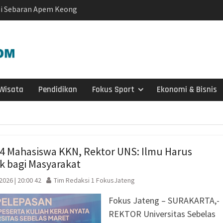
rtai Golkar Sragen
etum Bahlil Lahadalia
Anak Yatim
Sragen
atis untuk Madrasah,
Sudah Kami Hitung
Wisata
Pendidikan
Fokus Sport
Ekonomi & Bisnis
ngatkan Muktamar
yah Utamakan
 Dorong Nasyiatul
itra Pembangunan
14 Mahasiswa KKN, Rektor UNS: Ilmu Harus
edua, Nasyiatul
 bagi Masyarakat
t Gerakan Perempuan
 2026 | 20:00 42
Tim Redaksi 1 FokusJateng
Nasyiatul Aisyiyah
Fokus Jateng – SURAKARTA,-
Surakarta
si Interaktif):
REKTOR Universitas Sebelas