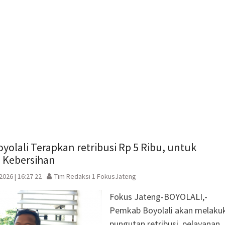
baru)
olali Terapkan retribusi Rp 5 Ribu, untuk
 Kebersihan
 2026 | 16:27 22
Tim Redaksi 1 FokusJateng
Fokus Jateng-BOYOLALI,-
Pemkab Boyolali akan melaku
pungutan retribusi pelayanan