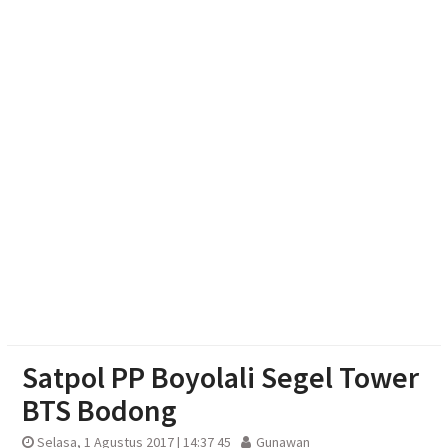
Juliyatmono Dorong Kampus Turun Ke Masyarakat
dan Bidik Status ‘Kota Pelajar’
NADI JKN, Solusi Menjaga Keaktifan Peserta JKN
Jelang Hari Pramuka ke-65, Kakwarnas Budi
Waseso Pimpin Ziarah Khidmat di Astana
Giribangun Karanganyar
Peternak Solo Raya Protes Pakan Mahal, Aset Mulai
Jadi Korban
Satpol PP Boyolali Segel Tower
BTS Bodong
Selasa, 1 Agustus 2017 | 14:37 45
Gunawan