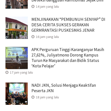
Deteksi Gangguan Kamtibmas Sejak Dini
14 jam yang lalu
MENJINAKKAN “PEMBUNUH SENYAP” DI
DESA: CERITA SUKSES GERAKAN
GERMRANTASI PUSKESMAS JENAR
16 jam yang lalu
APK Perguruan Tinggi Karanganyar Masih
27,61%, Juliyatmono Dorong Kampus
Turun Ke Masyarakat dan Bidik Status
‘Kota Pelajar’
17 jam yang lalu
NADI JKN, Solusi Menjaga Keaktifan
Peserta JKN
18 jam yang lalu