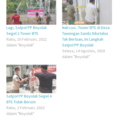
yang
yang
jendela
yang
baru)
baru)
yang
baru)
baru)
Lagi, Satpol PP Boyolali
Nah Loo...Tower BTS di Desa
Segel 2 Tower BTS
Tawengan Sambi Diketahui
Rabu, 16 Februari, 2022
Tak Bertuan, Ini Langkah
dalam "Boyolali"
Satpol PP Boyolali
Selasa, 14 Agustus, 2018
dalam "Boyolali"
Satpol PP Boyolali Segel 4
BTS Tidak Berizin
Rabu, 2 Februari, 2022
dalam "Boyolali"