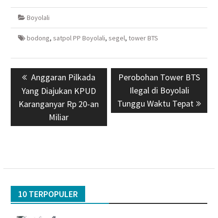
Boyolali
bodong
,
satpol PP Boyolali
,
segel
,
tower BTS
Navigasi
Previous
Anggaran Pilkada
Next
Perobohan Tower BTS
pos
post:
post:
Ilegal di Boyolali
Yang Diajukan KPUD
Tunggu Waktu Tepat
Karanganyar Rp 20-an
Miliar
10 TERPOPULER