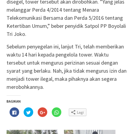
disegel, tower tersebut akan dirobohkan. ”Yang jelas
melanggar Perda 4/2014 tentang Menara
Telekomunikasi Bersama dan Perda 5/2016 tentang
Ketertiban Umum,” beber penyidik Satpol PP Boyolali
Tri Joko.
Sebelum penyegelan ini, lanjut Tri, telah memberikan
waktu 14 hari kepada pengelola tower. Waktu
tersebut untuk mengurus perizinan sesuai dengan
syarat yang berlaku. Nah, jika tidak mengurus izin dan
menjadi tower ilegal, maka pihaknya akan segera
merobohkannya.
BAGIKAN
Klik
Klik
Klik
Klik
Lagi
untuk
untuk
untuk
untuk
membagikan
berbagi
berbagi
berbagi
di
pada
via
di
Facebook(Membuka
Twitter(Membuka
Google+
WhatsApp(Membuka
di
di
(Membuka
di
jendela
jendela
di
jendela