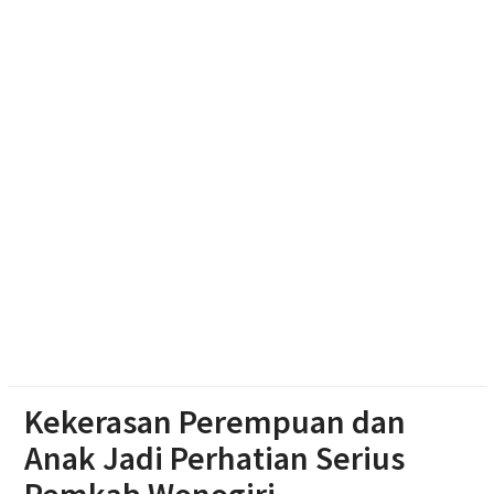
Dibekuk di Tengaran
Diduga Karena Lapuk, Rumah Warga Sambi Roboh.
Bhabinkamtibmas Gotong Royong, Salurkan
Bantuan
Pilgub Jateng 2029, Pemprov Siapkan Dana
Cadangan Rp1,2 Triliun
Kekerasan Perempuan dan
Anak Jadi Perhatian Serius