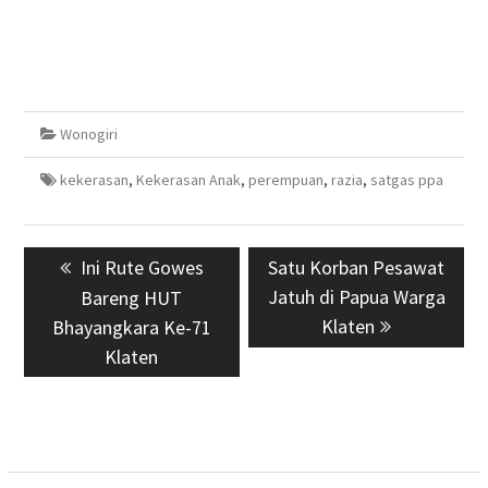
Wonogiri
kekerasan
,
Kekerasan Anak
,
perempuan
,
razia
,
satgas ppa
Navigasi
Previous
Ini Rute Gowes
Next
Satu Korban Pesawat
pos
post:
Jatuh di Papua Warga
post:
Bareng HUT
Klaten
Bhayangkara Ke-71
Klaten