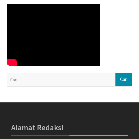
Ca
un
Alamat Redaksi