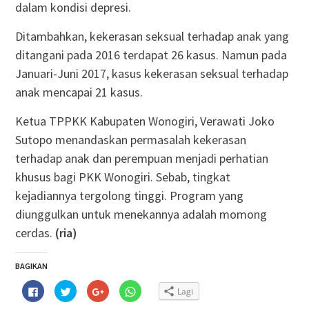
dalam kondisi depresi.
Ditambahkan, kekerasan seksual terhadap anak yang
ditangani pada 2016 terdapat 26 kasus. Namun pada
Januari-Juni 2017, kasus kekerasan seksual terhadap
anak mencapai 21 kasus.
Ketua TPPKK Kabupaten Wonogiri, Verawati Joko
Sutopo menandaskan permasalah kekerasan
terhadap anak dan perempuan menjadi perhatian
khusus bagi PKK Wonogiri. Sebab, tingkat
kejadiannya tergolong tinggi. Program yang
diunggulkan untuk menekannya adalah momong
cerdas.
(ria)
BAGIKAN
Klik
Klik
Klik
Klik
Lagi
untuk
untuk
untuk
untuk
membagikan
berbagi
berbagi
berbagi