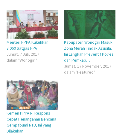
di
pada
via
di
Facebook(Membuka
Twitter(Membuka
Google+
WhatsApp(Membuka
di
di
(Membuka
di
jendela
jendela
di
jendela
yang
yang
jendela
yang
baru)
baru)
yang
baru)
baru)
Menteri PPPA Kukuhkan
Kabupaten Wonogiri Masuk
3.060 Satgas PPA
Zona Merah Tindak Asusila.
Jumat, 7 Juli, 2017
Ini Langkah Preventif Polres
dalam "Wonogiri"
dan Pemkab…
Jumat, 17 November, 2017
dalam "Featured"
Kemen PPPA RI Respons
Cepat Penanganan Bencana
Gempabumi NTB, Ini yang
Dilakukan