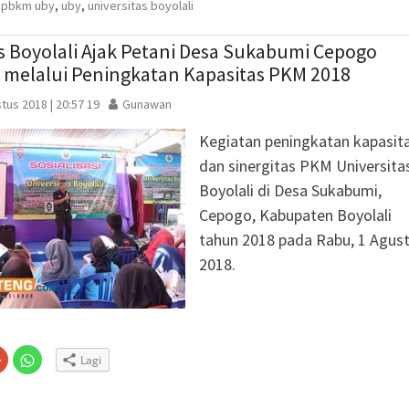
(Membuka
di
pbkm uby
,
uby
,
universitas boyolali
la
di
jendela
jendela
yang
yang
baru)
baru)
s Boyolali Ajak Petani Desa Sukabumi Cepogo
i melalui Peningkatan Kapasitas PKM 2018
tus 2018 | 20:57 19
Gunawan
Kegiatan peningkatan kapasit
dan sinergitas PKM Universita
Boyolali di Desa Sukabumi,
Cepogo, Kabupaten Boyolali
tahun 2018 pada Rabu, 1 Agus
2018.
Klik
Klik
Lagi
untuk
untuk
n
gi
berbagi
berbagi
via
di
embuka
er(Membuka
Google+
WhatsApp(Membuka