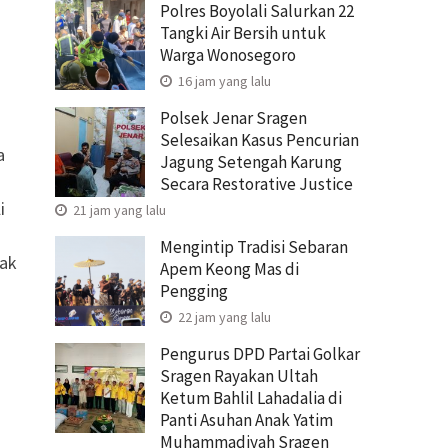
Polres Boyolali Salurkan 22
Tangki Air Bersih untuk
Warga Wonosegoro
16 jam yang lalu
Polsek Jenar Sragen
Selesaikan Kasus Pencurian
a
Jagung Setengah Karung
Secara Restorative Justice
i
21 jam yang lalu
Mengintip Tradisi Sebaran
nak
Apem Keong Mas di
Pengging
22 jam yang lalu
Pengurus DPD Partai Golkar
Sragen Rayakan Ultah
Ketum Bahlil Lahadalia di
Panti Asuhan Anak Yatim
Muhammadiyah Sragen