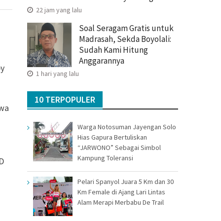
22 jam yang lalu
Soal Seragam Gratis untuk
Madrasah, Sekda Boyolali:
Sudah Kami Hitung
Anggarannya
py
1 hari yang lalu
n
10 TERPOPULER
swa
Warga Notosuman Jayengan Solo
Hias Gapura Bertuliskan
“JARWONO” Sebagai Simbol
Kampung Toleransi
SD
Pelari Spanyol Juara 5 Km dan 30
Km Female di Ajang Lari Lintas
Alam Merapi Merbabu De Trail