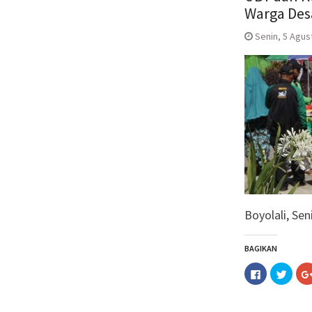
Warga Des
Senin, 5 Agust
Boyolali, Sen
BAGIKAN
Klik
Klik
untuk
untuk
membagika
berba
di
pada
Facebook(M
Twitt