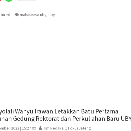
n
gi
berbagi
berbagi
via
di
embuka
er(Membuka
Google+
WhatsApp(Membuka
(Membuka
di
atured
mahasiswa uby
,
uby
la
di
jendela
jendela
yang
yang
baru)
baru)
olali Wahyu Irawan Letakkan Batu Pertama
an Gedung Rektorat dan Perkuliahan Baru UB
mber 2022 | 15:27 09
Tim Redaksi 1 FokusJateng