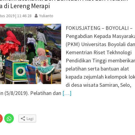
a di Lereng Merapi
us 2019 | 11:46 28
Yulianto
FOKUSJATENG – BOYOLALI –
Pengabdian Kepada Masyarak
(PKM) Universitas Boyolali da
Kementrian Riset Tekhnologi
Pendidikan Tinggi memberika
pelatihan serta bantuan alat
kepada zejumlah kelompok lok
di desa wisata Samiran, Selo,
in (5/8/2019). Pelatihan dan
[…]
Klik
Klik
Lagi
untuk
untuk
n
gi
berbagi
berbagi
via
di
embuka
er(Membuka
Google+
WhatsApp(Membuka