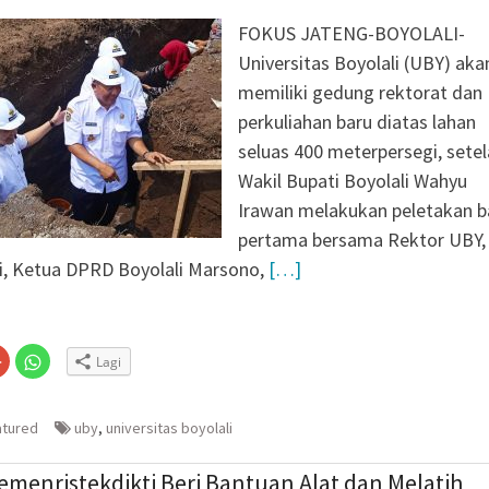
FOKUS JATENG-BOYOLALI-
Universitas Boyolali (UBY) aka
memiliki gedung rektorat dan
perkuliahan baru diatas lahan
seluas 400 meterpersegi, sete
Wakil Bupati Boyolali Wahyu
Irawan melakukan peletakan b
pertama bersama Rektor UBY,
i, Ketua DPRD Boyolali Marsono,
[…]
Klik
Klik
Lagi
untuk
untuk
n
gi
berbagi
berbagi
via
di
embuka
er(Membuka
Google+
WhatsApp(Membuka
(Membuka
di
atured
uby
,
universitas boyolali
la
di
jendela
jendela
yang
yang
baru)
baru)
menristekdikti Beri Bantuan Alat dan Melatih