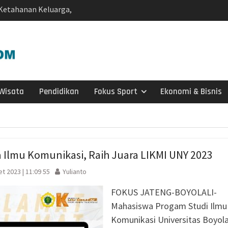
Ketahanan Keluarga,
an jadi Benteng Utama
ah Dorong Kader
andiri di Era Digital
adma: Saat Restoran
ng Kecil untuk
Wisata
Pendidikan
Fokus Sport
Ekonomi & Bisnis
Salurkan 22 Tangki Air
arga Wonosegoro
agen Selesaikan Kasus
g Setengah Karung
ve Justice
 Ilmu Komunikasi, Raih Juara LIKMI UNY 2023
si Sebaran Apem Keong
t 2023 | 11:09 55
Yulianto
rtai Golkar Sragen
FOKUS JATENG-BOYOLALI-
etum Bahlil Lahadalia
Anak Yatim
Mahasiswa Progam Studi Ilmu
Sragen
Komunikasi Universitas Boyola