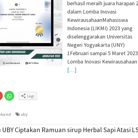
atis untuk Madrasah,
berhasil meraih juara harapan 
Sudah Kami Hitung
dalam Lomba Inovasi
KewirausahaanMahasiswa
Nepen Antusias Ikuti
Indonesia (LIKMI) 2023 yang
n 2026
diselenggarakan Universitas
ul Aisyiyah Pilih 13
Negeri Yogyakarta (UNY)
e 2026-2030
1Februari sampai 5 Maret 2023
Lomba Inovasi Kewirausahaan
[…]
Klik
Klik
Lagi
untuk
untuk
n
gi
berbagi
berbagi
via
di
embuka
er(Membuka
Google+
WhatsApp(Membuka
(Membuka
di
atured
uby
la
di
jendela
jendela
yang
yang
baru)
baru)
 UBY Ciptakan Ramuan sirup Herbal Sapi Atasi L