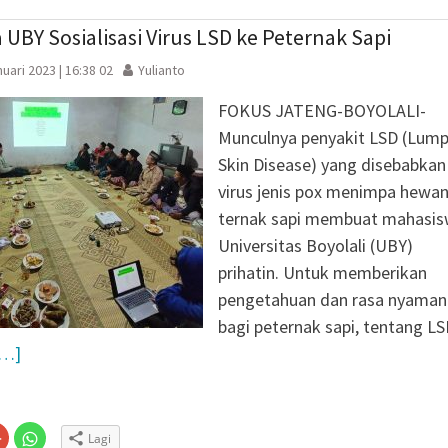
jendela
yang
yang
baru)
baru)
UBY Sosialisasi Virus LSD ke Peternak Sapi
uari 2023 | 16:38 02
Yulianto
FOKUS JATENG-BOYOLALI-
Munculnya penyakit LSD (Lum
Skin Disease) yang disebabkan
virus jenis pox menimpa hewa
ternak sapi membuat mahasi
Universitas Boyolali (UBY)
prihatin. Untuk memberikan
pengetahuan dan rasa nyaman
bagi peternak sapi, tentang L
[…]
Klik
Klik
Lagi
untuk
untuk