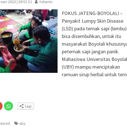
uari 2023 | 09:53 52
Yulianto
FOKUS JATENG-BOYOLALI –
Penyakit Lumpy Skin Disease
(LSD) pada ternak sapi (lembu)
bisa disembuhkan, untuk itu
masyarakat Boyolali khususny
peternak sapi jangan panik.
Mahasiswa Universitas Boyolal
(UBY) mampu menciptakan
ramuan sirup herbal untuk ter
Klik
Klik
Lagi
untuk
untuk
n
gi
berbagi
berbagi
via
di
embuka
er(Membuka
Google+
WhatsApp(Membuka
(Membuka
di
atured
uby
la
di
jendela