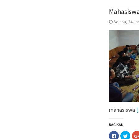
yang
yang
baru)
baru)
Mahasiswa 
Selasa, 24 Jan
mahasiswa
BAGIKAN
Klik
Klik
untuk
untuk