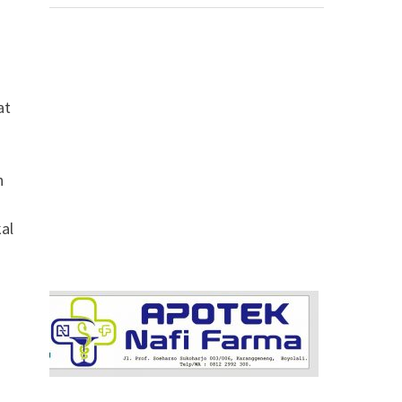
at
n
n
al