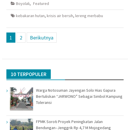
di
di
(Membuka
di
Boyolali
,
Featured
jendela
jendela
di
jendela
yang
yang
jendela
yang
baru)
baru)
yang
baru)
baru)
kebakaran hutan
,
krisis air bersih
,
lereng merbabu
Navigasi
1
2
Berikutnya
pos
10 TERPOPULER
Warga Notosuman Jayengan Solo Hias Gapura
Bertuliskan “JARWONO” Sebagai Simbol Kampung
Toleransi
FPMK Soroti Proyek Peningkatan Jalan
Bendungan–Jenggrik Rp 4,7 M Mojogedang