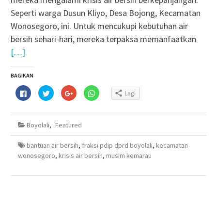
Seperti warga Dusun Kliyo, Desa Bojong, Kecamatan
Wonosegoro, ini. Untuk mencukupi kebutuhan air
bersih sehari-hari, mereka terpaksa memanfaatkan
[…]
BAGIKAN
Klik
Klik
Klik
Klik
Lagi
untuk
untuk
untuk
untuk
membagikan
berbagi
berbagi
berbagi
di
pada
via
di
Facebook(Membuka
Twitter(Membuka
Google+
WhatsApp(Membuka
di
di
(Membuka
di
Boyolali
,
Featured
jendela
jendela
di
jendela
yang
yang
jendela
yang
baru)
baru)
yang
baru)
baru)
bantuan air bersih
,
fraksi pdip dprd boyolali
,
kecamatan
wonosegoro
,
krisis air bersih
,
musim kemarau