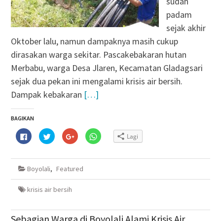
sudah
padam
sejak akhir
Oktober lalu, namun dampaknya masih cukup
dirasakan warga sekitar. Pascakebakaran hutan
Merbabu, warga Desa Jlaren, Kecamatan Gladagsari
sejak dua pekan ini mengalami krisis air bersih.
Dampak kebakaran
[…]
BAGIKAN
Klik
Klik
Klik
Klik
Lagi
untuk
untuk
untuk
untuk
membagikan
berbagi
berbagi
berbagi
di
pada
via
di
Facebook(Membuka
Twitter(Membuka
Google+
WhatsApp(Membuka
di
di
(Membuka
di
Boyolali
,
Featured
jendela
jendela
di
jendela
yang
yang
jendela
yang
baru)
baru)
yang
baru)
baru)
krisis air bersih
Sebagian Warga di Boyolali Alami Krisis Air