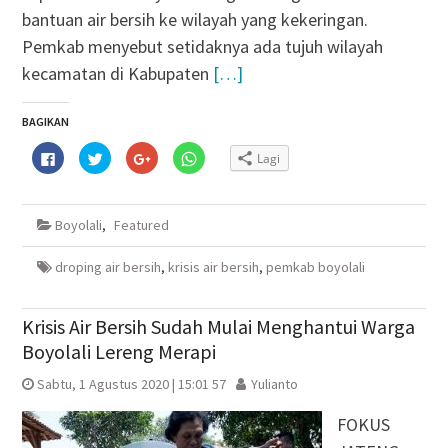
bantuan air bersih ke wilayah yang kekeringan.
Pemkab menyebut setidaknya ada tujuh wilayah
kecamatan di Kabupaten
[…]
BAGIKAN
Klik
Klik
Klik
Klik
Lagi
untuk
untuk
untuk
untuk
membagikan
berbagi
berbagi
berbagi
di
pada
via
di
Facebook(Membuka
Twitter(Membuka
Google+
WhatsApp(Membuka
di
di
(Membuka
di
Boyolali
,
Featured
jendela
jendela
di
jendela
yang
yang
jendela
yang
baru)
baru)
yang
baru)
baru)
droping air bersih
,
krisis air bersih
,
pemkab boyolali
Krisis Air Bersih Sudah Mulai Menghantui Warga
Boyolali Lereng Merapi
Sabtu, 1 Agustus 2020 | 15:01 57
Yulianto
FOKUS