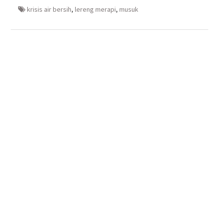
baru)
baru)
yang
baru)
baru)
krisis air bersih
,
lereng merapi
,
musuk