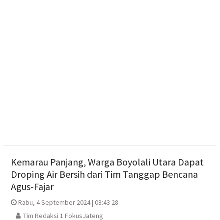
Boyolali: Sudah Kami Hitung Anggarannya
Haedar Nashir Ingatkan Muktamar Nasyiatul
Aisyiyah Utamakan Persaudaraan
Pemprov Jateng Dorong Nasyiatul Aisyiyah Jadi
Mitra Pembangunan
Kemarau Panjang, Warga Boyolali Utara Dapat
Droping Air Bersih dari Tim Tanggap Bencana
Agus-Fajar
Rabu, 4 September 2024 | 08:43 28
Tim Redaksi 1 FokusJateng