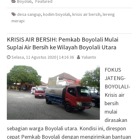
Boyolali
,
Featured
jendela
jendela
di
jendela
yang
yang
jendela
yang
baru)
baru)
yang
baru)
baru)
desa sangup
,
kodim boyolali
,
krisis air bersih
,
lereng
merapi
KRISIS AIR BERSIH: Pemkab Boyolali Mulai
Suplai Air Bersih ke Wilayah Boyolali Utara
Selasa, 11 Agustus 2020 | 14:16 36
Yulianto
FOKUS
JATENG-
BOYOLALI-
Krisis air
bersih
mulai
dirasakan
sebagian warga Boyolali utara. Kondisi ini, direspon
cepat Pemkab Boyolali dengan mengirimkan bantuan