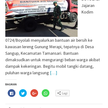
Jajaran
Kodim
0724/Boyolali menyalurkan bantuan air bersih ke
kawasan lereng Gunung Merapi, tepatnya di Desa
Sangup, Kecamatan Tamansari. Bantuan
dimaksudkan untuk mengurangi beban warga akibat
dampak kekeringan. Begitu mobil tangki datang,
puluhan warga langsung
[…]
BAGIKAN
Klik
Klik
Klik
Klik
Lagi
untuk
untuk
untuk
untuk
membagikan
berbagi
berbagi
berbagi
di
pada
via
di
Facebook(Membuka
Twitter(Membuka
Google+
WhatsApp(Membuka
di
di
(Membuka
di