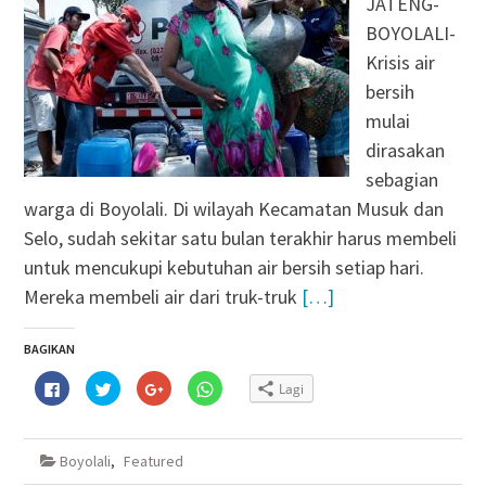
JATENG-
BOYOLALI-
Krisis air
bersih
mulai
dirasakan
sebagian
warga di Boyolali. Di wilayah Kecamatan Musuk dan
Selo, sudah sekitar satu bulan terakhir harus membeli
untuk mencukupi kebutuhan air bersih setiap hari.
Mereka membeli air dari truk-truk
[…]
BAGIKAN
Klik
Klik
Klik
Klik
Lagi
untuk
untuk
untuk
untuk
membagikan
berbagi
berbagi
berbagi
di
pada
via
di
Facebook(Membuka
Twitter(Membuka
Google+
WhatsApp(Membuka
di
di
(Membuka
di
Boyolali
,
Featured
jendela
jendela
di
jendela
yang
yang
jendela
yang