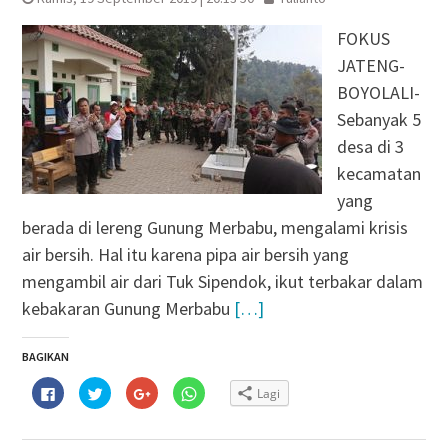
FOKUS
JATENG-
BOYOLALI-
Sebanyak 5
desa di 3
kecamatan
yang
berada di lereng Gunung Merbabu, mengalami krisis
air bersih. Hal itu karena pipa air bersih yang
mengambil air dari Tuk Sipendok, ikut terbakar dalam
kebakaran Gunung Merbabu
[…]
BAGIKAN
Klik
Klik
Klik
Klik
Lagi
untuk
untuk
untuk
untuk
membagikan
berbagi
berbagi
berbagi
di
pada
via
di
Facebook(Membuka
Twitter(Membuka
Google+
WhatsApp(Membuka