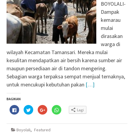
BOYOLALI-
Dampak
kemarau
mulai
dirasakan
warga di
wilayah Kecamatan Tamansari. Mereka mulai
kesulitan mendapatkan air bersih karena sumber air
maupun persediaan air di tandon mengering.
Sebagian warga terpaksa sempat menjual ternaknya,
untuk mencukupi kebutuhan pakan
[…]
BAGIKAN
Klik
Klik
Klik
Klik
Lagi
untuk
untuk
untuk
untuk
membagikan
berbagi
berbagi
berbagi
di
pada
via
di
Facebook(Membuka
Twitter(Membuka
Google+
WhatsApp(Membuka
di
di
(Membuka
di
Boyolali
,
Featured
jendela
jendela
di
jendela
yang
yang
jendela
yang