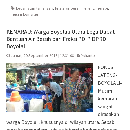
baru)
baru)
yang
baru)
baru)
kecamatan tamansari
,
krisis air bersih
,
lereng merapi
,
musim kemarau
KEMARAU: Warga Boyolali Utara Lega Dapat
Bantuan Air Bersih dari Fraksi PDIP DPRD
Boyolali
Jumat, 20 September 2019 | 12:31 08
Yulianto
FOKUS
JATENG-
BOYOLALI-
Musim
kemarau
sangat
dirasakan
warga Boyolali, khususnya di wilayah utara. Sebab
mereka mengalami krisis air bersih berkepanjangan.