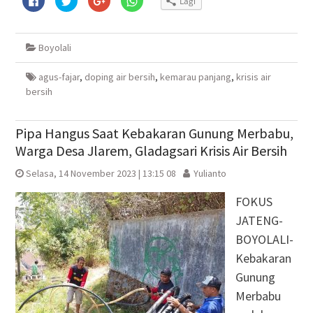
Lagi
untuk
untuk
untuk
untuk
membagikan
berbagi
berbagi
berbagi
di
pada
via
di
Facebook(Membuka
Twitter(Membuka
Google+
WhatsApp(Membuka
di
di
(Membuka
di
Boyolali
jendela
jendela
di
jendela
yang
yang
jendela
yang
baru)
baru)
yang
baru)
baru)
agus-fajar
,
doping air bersih
,
kemarau panjang
,
krisis air
bersih
Pipa Hangus Saat Kebakaran Gunung Merbabu,
Warga Desa Jlarem, Gladagsari Krisis Air Bersih
Selasa, 14 November 2023 | 13:15 08
Yulianto
FOKUS
JATENG-
BOYOLALI-
Kebakaran
Gunung
Merbabu