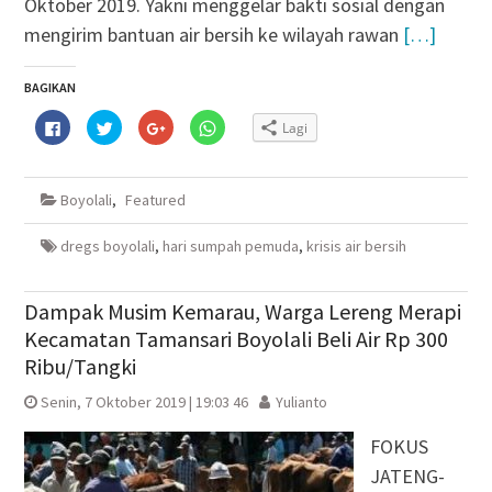
Oktober 2019. Yakni menggelar bakti sosial dengan
mengirim bantuan air bersih ke wilayah rawan
[…]
BAGIKAN
Klik
Klik
Klik
Klik
Lagi
untuk
untuk
untuk
untuk
membagikan
berbagi
berbagi
berbagi
di
pada
via
di
Facebook(Membuka
Twitter(Membuka
Google+
WhatsApp(Membuka
di
di
(Membuka
di
Boyolali
,
Featured
jendela
jendela
di
jendela
yang
yang
jendela
yang
baru)
baru)
yang
baru)
baru)
dregs boyolali
,
hari sumpah pemuda
,
krisis air bersih
Dampak Musim Kemarau, Warga Lereng Merapi
Kecamatan Tamansari Boyolali Beli Air Rp 300
Ribu/Tangki
Senin, 7 Oktober 2019 | 19:03 46
Yulianto
FOKUS
JATENG-