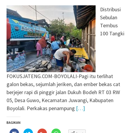
Distribusi
Sebulan
Tembus
100 Tangki
FOKUSJATENG.COM-BOYOLALI-Pagi itu terlihat
galon bekas, sejumlah jeriken, dan ember bekas cat
berjejer rapi di pinggir jalan Dukuh Bodeh RT 03 RW
05, Desa Guwo, Kecamatan Juwangi, Kabupaten
Boyolali. Perkakas penampung
[…]
BAGIKAN
Klik
Klik
Klik
Klik