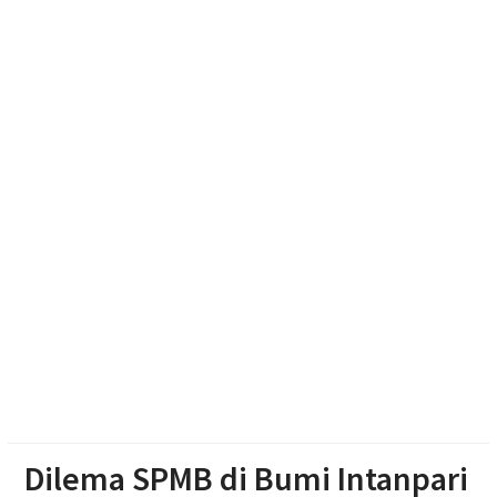
Giribangun Karanganyar
Peternak Solo Raya Protes Pakan Mahal, Aset Mulai
Jadi Korban
Dukung Kota Berkelanjutan, IPB University Inisiasi
Kolaborasi Pengelolaan Rusa Timor di Surakarta
Waspada Karhutla dan Kebakaran Rumah, Polres
Sragen Siagakan 479 Personel Hadapi Musim
Kemarau
Dilema SPMB di Bumi Intanpari