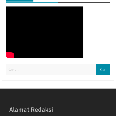
Ca
un
Alamat Redaksi