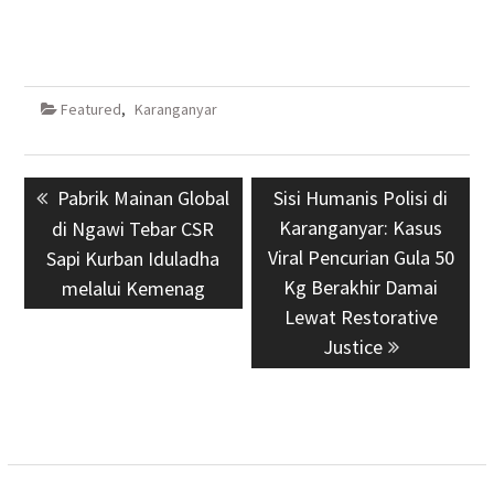
Featured
,
Karanganyar
Navigasi
Previous
Pabrik Mainan Global
Next
Sisi Humanis Polisi di
pos
post:
post:
Karanganyar: Kasus
di Ngawi Tebar CSR
Viral Pencurian Gula 50
Sapi Kurban Iduladha
Kg Berakhir Damai
melalui Kemenag
Lewat Restorative
Justice