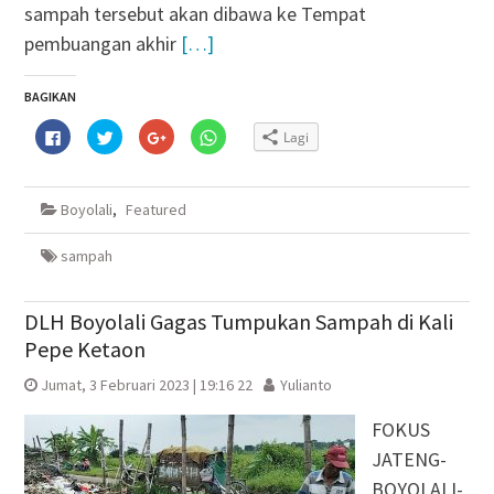
sampah tersebut akan dibawa ke Tempat
pembuangan akhir
[…]
BAGIKAN
Klik
Klik
Klik
Klik
Lagi
untuk
untuk
untuk
untuk
membagikan
berbagi
berbagi
berbagi
di
pada
via
di
Facebook(Membuka
Twitter(Membuka
Google+
WhatsApp(Membuka
di
di
(Membuka
di
Boyolali
,
Featured
jendela
jendela
di
jendela
yang
yang
jendela
yang
baru)
baru)
yang
baru)
baru)
sampah
DLH Boyolali Gagas Tumpukan Sampah di Kali
Pepe Ketaon
Jumat, 3 Februari 2023 | 19:16 22
Yulianto
FOKUS
JATENG-
BOYOLALI-