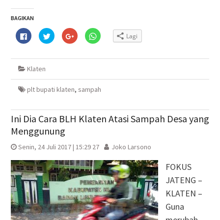
BAGIKAN
Klik
Klik
Klik
Klik
Lagi
untuk
untuk
untuk
untuk
membagikan
berbagi
berbagi
berbagi
di
pada
via
di
Facebook(Membuka
Twitter(Membuka
Google+
WhatsApp(Membuka
di
di
(Membuka
di
Klaten
jendela
jendela
di
jendela
yang
yang
jendela
yang
baru)
baru)
yang
baru)
baru)
plt bupati klaten
,
sampah
Ini Dia Cara BLH Klaten Atasi Sampah Desa yang
Menggunung
Senin, 24 Juli 2017 | 15:29 27
Joko Larsono
FOKUS
JATENG –
KLATEN –
Guna
merubah