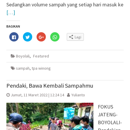
Sedangkan volume sampah yang setiap hari masuk ke
[…]
BAGIKAN
Klik
Klik
Klik
Klik
Lagi
untuk
untuk
untuk
untuk
membagikan
berbagi
berbagi
berbagi
di
pada
via
di
Facebook(Membuka
Twitter(Membuka
Google+
WhatsApp(Membuka
di
di
(Membuka
di
Boyolali
,
Featured
jendela
jendela
di
jendela
yang
yang
jendela
yang
baru)
baru)
yang
baru)
baru)
sampah
,
tpa winong
Pendaki, Bawa Kembali Sampahmu
Jumat, 11 Maret 2022 | 12:24 14
Yulianto
FOKUS
JATENG-
BOYOLALI-