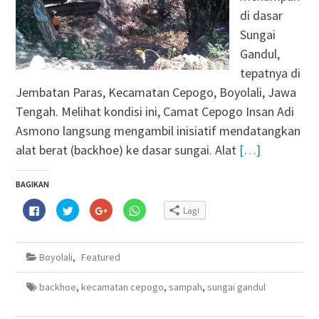
di dasar
Sungai
Gandul,
tepatnya di
Jembatan Paras, Kecamatan Cepogo, Boyolali, Jawa
Tengah. Melihat kondisi ini, Camat Cepogo Insan Adi
Asmono langsung mengambil inisiatif mendatangkan
alat berat (backhoe) ke dasar sungai. Alat
[…]
BAGIKAN
Klik
Klik
Klik
Klik
Lagi
untuk
untuk
untuk
untuk
membagikan
berbagi
berbagi
berbagi
di
pada
via
di
Facebook(Membuka
Twitter(Membuka
Google+
WhatsApp(Membuka
di
di
(Membuka
di
Boyolali
,
Featured
jendela
jendela
di
jendela
yang
yang
jendela
yang
baru)
baru)
yang
baru)
baru)
backhoe
,
kecamatan cepogo
,
sampah
,
sungai gandul