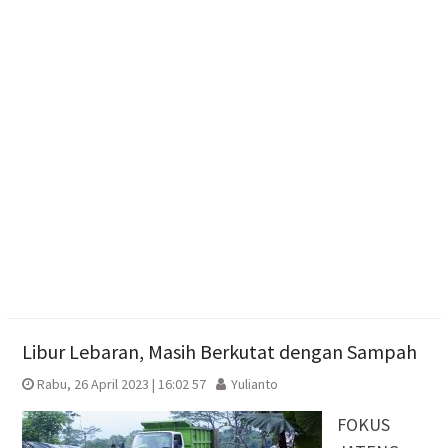
Umumkan Siapkan Beasiswa bagi Kader Nasyiatul
Aisyiyah
Monica Subastia Terpilih Pimpin Nasyiatul Aisyiyah
2026-2030
Lebih dari Sekadar Panggung Juara: Bagaimana
Karanganyar Mencari Bakat 2026 Menghidupkan
Seni dan Ekonomi Warga
Libur Lebaran, Masih Berkutat dengan Sampah
Rabu, 26 April 2023 | 16:02 57
Yulianto
FOKUS