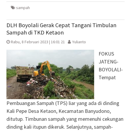
baru)
baru)
yang
baru)
baru)
sampah
DLH Boyolali Gerak Cepat Tangani Timbulan
Sampah di TKD Ketaon
Rabu, 8 Februari 2023 | 16:01 21
Yulianto
FOKUS
JATENG-
BOYOLALI-
Tempat
Pembuangan Sampah (TPS) liar yang ada di dinding
Kali Pepe Desa Ketaon, Kecamatan Banyudono,
ditutup. Timbunan sampah yang memenuhi cekungan
dinding kali itupun dikeruk. Selanjutnya, sampah-