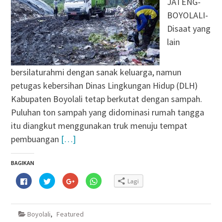
JATENG-
BOYOLALI-
Disaat yang
lain
bersilaturahmi dengan sanak keluarga, namun
petugas kebersihan Dinas Lingkungan Hidup (DLH)
Kabupaten Boyolali tetap berkutat dengan sampah.
Puluhan ton sampah yang didominasi rumah tangga
itu diangkut menggunakan truk menuju tempat
pembuangan
[…]
BAGIKAN
Klik
Klik
Klik
Klik
Lagi
untuk
untuk
untuk
untuk
membagikan
berbagi
berbagi
berbagi
di
pada
via
di
Facebook(Membuka
Twitter(Membuka
Google+
WhatsApp(Membuka
di
di
(Membuka
di
Boyolali
,
Featured
jendela
jendela
di
jendela
yang
yang
jendela
yang