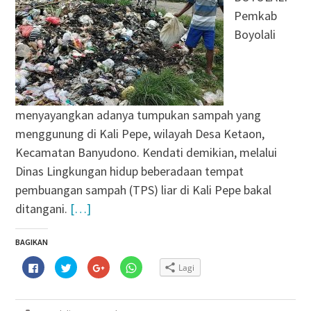
Pemkab
Boyolali
menyayangkan adanya tumpukan sampah yang
menggunung di Kali Pepe, wilayah Desa Ketaon,
Kecamatan Banyudono. Kendati demikian, melalui
Dinas Lingkungan hidup beberadaan tempat
pembuangan sampah (TPS) liar di Kali Pepe bakal
ditangani.
[…]
BAGIKAN
Klik
Klik
Klik
Klik
Lagi
untuk
untuk
untuk
untuk
membagikan
berbagi
berbagi
berbagi
di
pada
via
di
Facebook(Membuka
Twitter(Membuka
Google+
WhatsApp(Membuka
di
di
(Membuka
di