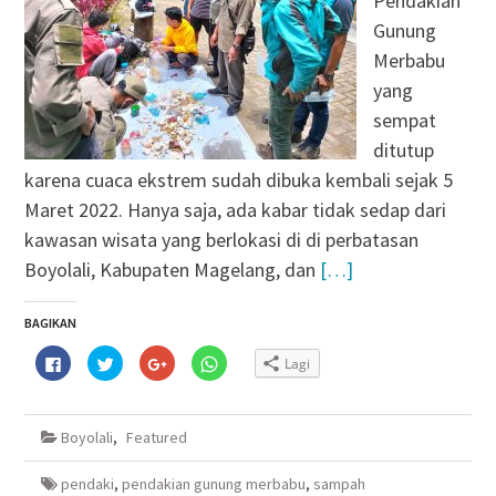
Pendakian
Gunung
Merbabu
yang
sempat
ditutup
karena cuaca ekstrem sudah dibuka kembali sejak 5
Maret 2022. Hanya saja, ada kabar tidak sedap dari
kawasan wisata yang berlokasi di di perbatasan
Boyolali, Kabupaten Magelang, dan
[…]
BAGIKAN
Klik
Klik
Klik
Klik
Lagi
untuk
untuk
untuk
untuk
membagikan
berbagi
berbagi
berbagi
di
pada
via
di
Facebook(Membuka
Twitter(Membuka
Google+
WhatsApp(Membuka
di
di
(Membuka
di
Boyolali
,
Featured
jendela
jendela
di
jendela
yang
yang
jendela
yang
baru)
baru)
yang
baru)
baru)
pendaki
,
pendakian gunung merbabu
,
sampah