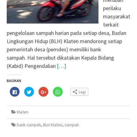
perilaku
masyarakat
terkait
pengelolaan sampah harian pada setiap desa, Badan
Lingkungan Hidup (BLH) Klaten mendorong setiap
pemerintah desa (pemdes) memiliki bank
sampah. Hal tersebut dikatakan Kepala Bidang
(Kabid) Pengendalian
[…]
BAGIKAN
Klik
Klik
Klik
Klik
Lagi
untuk
untuk
untuk
untuk
membagikan
berbagi
berbagi
berbagi
di
pada
via
di
Facebook(Membuka
Twitter(Membuka
Google+
WhatsApp(Membuka
di
di
(Membuka
di
Klaten
jendela
jendela
di
jendela
yang
yang
jendela
yang
baru)
baru)
yang
baru)
baru)
bank sampah
,
BLH Klaten
,
sampah