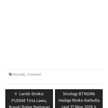
Boyolali
,
Featured
Navigasi
Previous
Lantik Direksi
Next
Strategi BTNGMb
pos
post:
Hadapi Risiko Karhutla
post:
PUDAM Tirta Lawu,
saat El Nino 2026
Bupati Rober Berharap