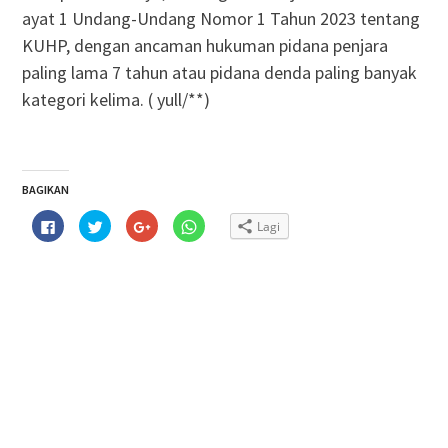
ayat 1 Undang-Undang Nomor 1 Tahun 2023 tentang
KUHP, dengan ancaman hukuman pidana penjara
paling lama 7 tahun atau pidana denda paling banyak
kategori kelima. ( yull/**)
BAGIKAN
Klik
Klik
Klik
Klik
Lagi
untuk
untuk
untuk
untuk
membagikan
berbagi
berbagi
berbagi
di
pada
via
di
Facebook(Membuka
Twitter(Membuka
Google+
WhatsApp(Membuka
di
di
(Membuka
di
jendela
jendela
di
jendela
yang
yang
jendela
yang
baru)
baru)
yang
baru)
baru)