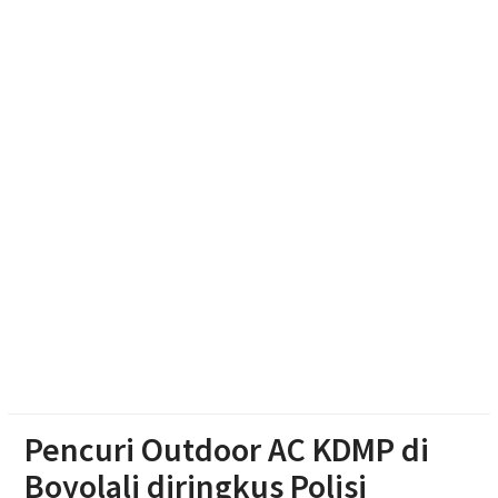
Warga Wonosegoro
Polsek Jenar Sragen Selesaikan Kasus Pencurian
Jagung Setengah Karung Secara Restorative
Justice
Mengintip Tradisi Sebaran Apem Keong Mas di
Pengging
Pencuri Outdoor AC KDMP di
Boyolali diringkus Polisi